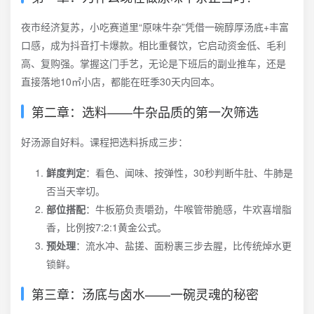
夜市经济复苏，小吃赛道里“原味牛杂”凭借一碗醇厚汤底+丰富
口感，成为抖音打卡爆款。相比重餐饮，它启动资金低、毛利
高、复购强。掌握这门手艺，无论是下班后的副业推车，还是
直接落地10㎡小店，都能在旺季30天内回本。
第二章：选料——牛杂品质的第一次筛选
好汤源自好料。课程把选料拆成三步：
鲜度判定
：看色、闻味、按弹性，30秒判断牛肚、牛肺是
否当天宰切。
部位搭配
：牛板筋负责嚼劲，牛喉管带脆感，牛欢喜增脂
香，比例按7:2:1黄金公式。
预处理
：流水冲、盐搓、面粉裹三步去腥，比传统焯水更
锁鲜。
第三章：汤底与卤水——一碗灵魂的秘密