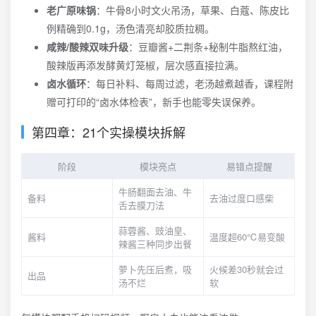
老广原味锅
：牛骨8小时文火吊汤，草果、白蔻、陈皮比
例精确到0.1g，汤色清亮却胶质拉稠。
咸辣/酸辣双味升级
：豆瓣酱+二荆条+秘制牛脂熬红油，
酸辣版再添发酵黄灯笼椒，层次感直接拉满。
卤水循环
：每日补料、每周过滤，老汤越煮越香，课程附
赠可打印的“卤水体检表”，新手也能零失误保养。
第四章：21个实操模块拆解
阶段
模块亮点
易错点提醒
牛肠翻面去油、牛
备料
去油过度口感柴
舌去膜刀法
蒜蓉酱、豉油皇、
酱料
温度超60℃易变酸
辣酱三种同步出餐
萝卜先压后煮，吸
火候差30秒就会过
出品
汤不烂
软