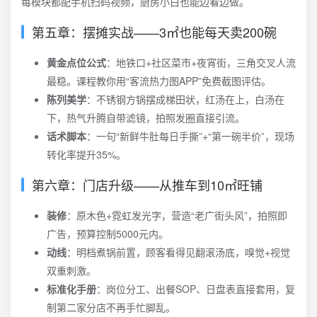
每模块都配手机扫码视频，厨房小白也能边看边做。
第五章：摆摊实战——3㎡也能每天卖200碗
黄金点位公式
：地铁口+社区菜市+夜宵街，三角交叉人流
最稳。课程教你用“客流热力图APP”免费截图评估。
陈列美学
：不锈钢方锅摆成梯田状，红汤在上，白汤在
下，热气升腾自带滤镜，拍照发圈直接引流。
话术脚本
：一句“新鲜牛肚每日手撕”+“第一碗半价”，现场
转化率提升35%。
第六章：门店升级——从推车到10㎡旺铺
装修
：原木色+霓虹发光字，营造“老广街头风”，拍照即
广告，预算控制5000元内。
动线
：明档煮锅前置，顾客看得见翻滚汤底，嗅觉+视觉
双重刺激。
标准化手册
：岗位分工、出餐SOP、日盘表直接套用，复
制第二家分店不再手忙脚乱。