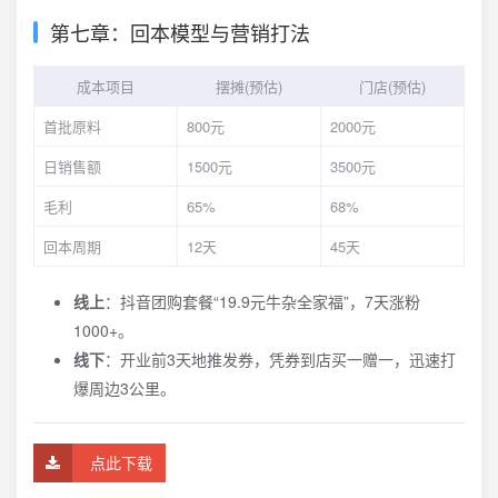
第七章：回本模型与营销打法
成本项目
摆摊(预估)
门店(预估)
首批原料
800元
2000元
日销售额
1500元
3500元
毛利
65%
68%
回本周期
12天
45天
线上
：抖音团购套餐“19.9元牛杂全家福”，7天涨粉
1000+。
线下
：开业前3天地推发券，凭券到店买一赠一，迅速打
爆周边3公里。
点此下载