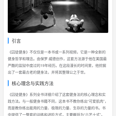
引言
《囚徒健身》不仅仅是一本书或一系列视频，它是一种全新的
健身哲学和理念。由保罗·威德创作，这套方法源于他在美国最
严酷的监狱中度过的19年经历。在这段漫长的时间里，他挖掘
出了一套最古老的健身法，并将其整理公之于世。
核心理念与实践方法
《囚徒健身》系列全书详细介绍了这套健身法的核心理念和实
践方法。与一般健身书籍不同，这本书不教你练出“可爱肌肉”，
而是教你练出能用的力量、极限的力量、生存的力量的书。书
中提供了一整套的训练和进阶方式，主要概括为“六艺十式”。