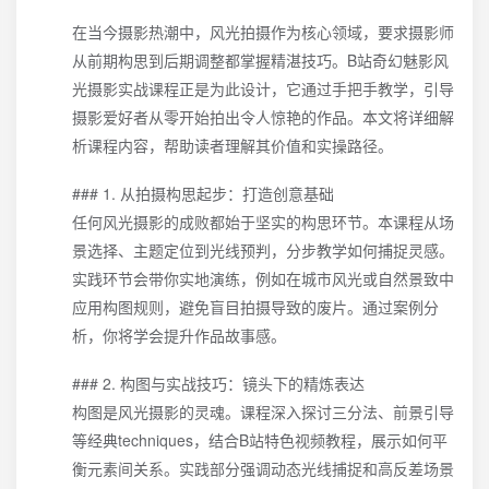
在当今摄影热潮中，风光拍摄作为核心领域，要求摄影师
从前期构思到后期调整都掌握精湛技巧。B站奇幻魅影风
光摄影实战课程正是为此设计，它通过手把手教学，引导
摄影爱好者从零开始拍出令人惊艳的作品。本文将详细解
析课程内容，帮助读者理解其价值和实操路径。
### 1. 从拍摄构思起步：打造创意基础
任何风光摄影的成败都始于坚实的构思环节。本课程从场
景选择、主题定位到光线预判，分步教学如何捕捉灵感。
实践环节会带你实地演练，例如在城市风光或自然景致中
应用构图规则，避免盲目拍摄导致的废片。通过案例分
析，你将学会提升作品故事感。
### 2. 构图与实战技巧：镜头下的精炼表达
构图是风光摄影的灵魂。课程深入探讨三分法、前景引导
等经典techniques，结合B站特色视频教程，展示如何平
衡元素间关系。实践部分强调动态光线捕捉和高反差场景