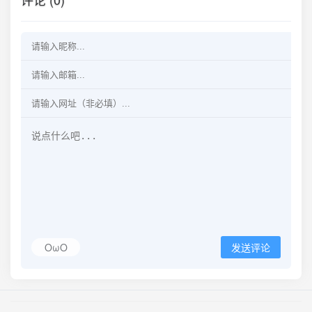
OωO
发送评论