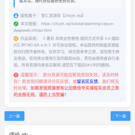
藏本站，随时获取最新免费资源。
版权属于：
智汇资源库【zhzyk.vip】
本文链接：
https://zhzyk.vip/tutorial/qianming-caiyun-
deepseek-zhinan.html
作品采用：
《
署名-非商业性使用-相同方式共享 4.0 国际
(CC BY-NC-SA 4.0)
》许可协议授权。本站提供的网盘资源版
权均归原作者所有，仅供学习、研究和参考之用，请勿用于商
业用途。任何商业使用引发的版权纠纷，责任由使用者自行承
担。所有资源均来自互联网,请您在下载后24小时内删除。
温馨提示：
部分资源可能因客观原因失效，请及时转
存！若发现问题请评论区反馈，或
留言区反馈
，我们将及
时处理。
如果发现资源里有让加微信号买课程买会员之类
的全部无视，谨防上当受骗！
上一篇
下一篇
评论 (0)