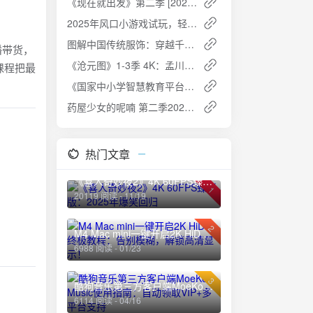
《现在就出发》第二季 [2024] - 沈腾家族欢乐野游，探索自然秘境
2025年风口小游戏试玩，轻松日入1000+，收益无上限，全新市场
图解中国传统服饰：穿越千年的华服之美 [PDF]
播带货，
《沧元图》1-3季 4K：孟川的复仇传奇与成长之路
课程把最
《国家中小学智慧教育平台电子教材全套》夸克网盘高速下载+免费资源
药屋少女的呢喃 第二季2025 1080p 动漫（附第一季+电子书+漫画） 免费下载
热门文章
《喜人奇妙夜2》4K 60FPS臻彩版：2025年爆笑回归
1
20119 阅读 - 11/19
2
M4 Mac mini一键开启2K HiDPI终极教程：告别模糊，解锁高清显示！
6988 阅读 - 01/23
3
酷狗音乐第三方客户端MoeKoe Music使用指南：自动领取VIP+多平台支持
6114 阅读 - 04/16