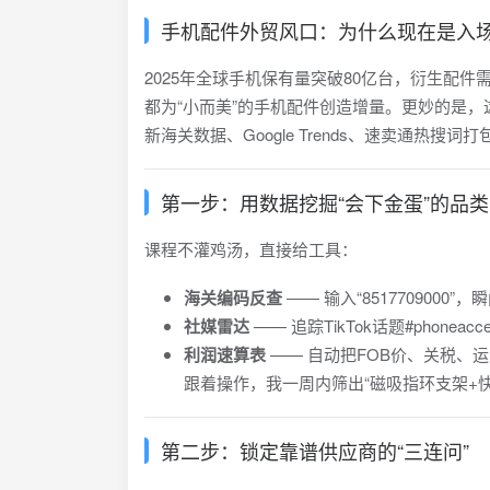
手机配件外贸风口：为什么现在是入
2025年全球手机保有量突破80亿台，衍生配
都为“小而美”的手机配件创造增量。更妙的是，
新海关数据、Google Trends、速卖通热搜
第一步：用数据挖掘“会下金蛋”的品类
课程不灌鸡汤，直接给工具：
海关编码反查
—— 输入“851770900
社媒雷达
—— 追踪TikTok话题#phonea
利润速算表
—— 自动把FOB价、关税、
跟着操作，我一周内筛出“磁吸指环支架+快
第二步：锁定靠谱供应商的“三连问”