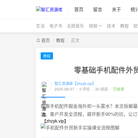
首页
留言
关于
统
生活
电子书
无损音乐
视频
技术
教程
软
首页
/
教程
/
正文
教程
零基础手机配件外
智汇资源库【zhzyk.vip】
2025-08-07
/
0 评论
/
30 阅读
/
已收录
想靠手机配件掘金海外却一头雾水？本文拆解最
流、客户开发全流程，避开新手90%的坑，让