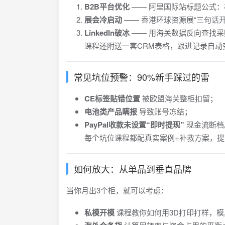
B2B平台优化
—— 阿里国际站标题公式：核
展会冷启动
—— 香港环球资源展“三句话
LinkedIn破冰
—— 用海关数据反向查找
课程还附送一套CRM表格，跟进记录自动
常见坑位预警：90%新手踩过的雷
CE标签贴错位置
被欧盟海关整柜扣留；
电池类产品瞒报
导致账号冻结；
PayPal收款未设置“即时提现”
现金流断档
每个坑位课程都配真实案例+补救方案，
如何放大：从单品到垂直品牌
当你月出3个柜，就可以考虑：
私模开模
课程教你如何用3D打印打样，模