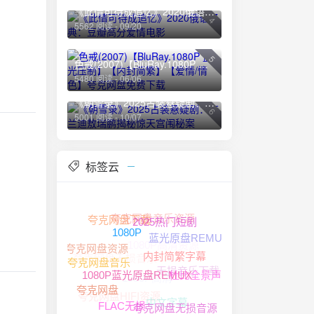
《此情可待成追忆》2020俄语经典：豆瓣高分爱情电影
4
5562 阅读 - 09/20
5
色戒(2007)【BluRay.1080P 蓝光压制】【内封简繁】【爱情/情色】夸克网盘免费下载
5480 阅读 - 06/06
《朝雪录》2025古装悬疑剧：李兰迪敖瑞鹏揭秘惊天宫闱秘案
6
5001 阅读 - 10/07
标签云
夸克网盘音乐资源
夸克网盘下载
2025热门短剧
1080P高清资源
蓝光原盘REMUX
1080P
夸克网盘资源
夸克网盘无损音乐
无损音乐下载
1080P高清
内封简繁字幕
夸克网盘音乐
杜比全景声
夸克网盘HIFI资源
1080P蓝光原盘REMUX
夸克网盘
中文字幕
夸克网盘无损音源
FLAC无损
4K HDR