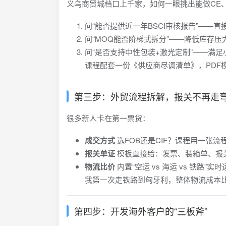
义乌商贸城档口上千家，如何一眼挑出能做CE、
问“能否提供近一年BSCI审核报告”——
问“MOQ能否阶梯式拆分”——降低库存压
问“是否支持中性包装+激光定制”——满足
课程配套一份《供应商尽调清单》，PDF
第三步：外贸流程拆解，报关不再走
很多新人卡在第一票货：
成交方式
选FOB还是CIF？课程用一张
报关单证
模板直接给：发票、装箱单、报
物流比价
内置“空运 vs 海运 vs 铁路
我第一次走铁路到匈牙利，整体物流成本比
第四步：开发海外客户的“三板斧”