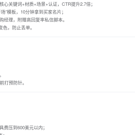
心关键词+材质+场景+认证，CTR提升2.7倍；
开场”模板，10分钟拿到买家名片；
采购经理，附赠高回复率私信脚本。
变色，防止丢单。
。
提前打预防针。
具费压到600美元以内；