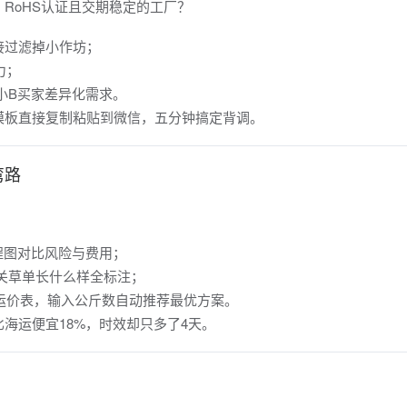
RoHS认证且交期稳定的工厂？
直接过滤掉小作坊；
力；
小B买家差异化需求。
模板直接复制粘贴到微信，五分钟搞定背调。
弯路
流程图对比风险与费用；
关草单长什么样全标注；
”实时运价表，输入公斤数自动推荐最优方案。
海运便宜18%，时效却只多了4天。