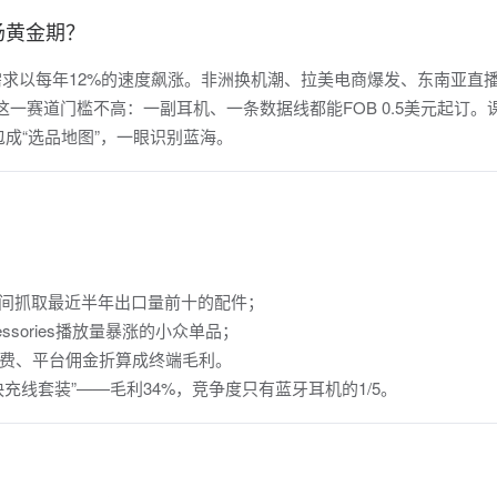
场黄金期？
件需求以每年12%的速度飙涨。非洲换机潮、拉美电商爆发、东南亚直
这一赛道门槛不高：一副耳机、一条数据线都能FOB 0.5美元起订。
词打包成“选品地图”，一眼识别蓝海。
0”，瞬间抓取最近半年出口量前十的配件；
ccessories播放量暴涨的小众单品；
运费、平台佣金折算成终端毛利。
充线套装”——毛利34%，竞争度只有蓝牙耳机的1/5。