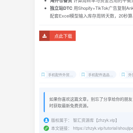
海外仓备货
计算周转率与资金占用的平衡
独立站DTC
用Shopify+TikTok广告复制A
配套Excel模型输入库存周转天数，20秒
点此下载
手机配件外贸课程
手机配件选品技巧
外
如果你喜欢这篇文章，别忘了分享给你的朋友
时获取最新免费资源。
版权属于：
智汇资源库【zhzyk.vip】
本文链接：
https://zhzyk.vip/tutorial/shouj