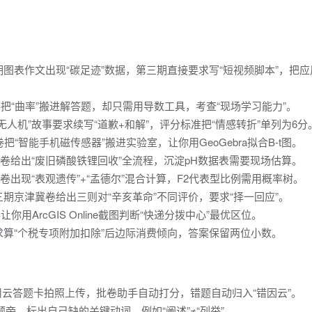
图表作文出现“碳足迹”数据，第三期直接要求写“短视频脚本”，把应
把“曲率”搬进解答题，却只需用导数工具，考查“现场学习能力”。
人机”故事要求续写“道歉+和解”，评分标准把“情感转折”单列为6分
“智能手机磁传感器”搬进实验室，让你用GeoGebra拟合B-t图。
南卷给出“废旧磷酸铁锂回收”全流程，沉淀pH数据表需要现场估算。
卷出现“表观遗传”+“孟德尔”混合计算，F2代表型比例需用概率树。
期京津冀卷给出三则对“辛亥革命”不同评价，要求“择一回应”。
用ArcGIS Online截图判断“快递分拨中心”最优区位。
算“个税专项附加扣除”后边际消费倾向，答案保留两位小数。
云答题卡拍照上传，批卷助手自动打分，错题自动归入“错因云”。
题旁，标出自己缺的关键动词，例如“阐述”≠“列举”。