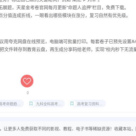
类拓展题，天星金考卷官网每月更新“命题人追押”栏目，免费下载。
一考点分值连成折线，一眼看出哪些模块在涨分，复习自然有优先级。
端建议用夸克网盘在线预览，电脑端可批量打印。每套卷子已预先设置A
把文件转存到教育云盘，再生成分享码给老师，实现“校内秒下无流量
0
考命题趋势分析
九科全科高考卷汇总
高考复习资料免费获取
，让更多人免费获取不同的影视、教程、电子书等稀缺资源！收藏本站，