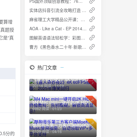
PS国外顶级创意教程：76课完结，质感拉满，脑洞大开！
实体店抖音引流全攻略打造 - 提升流量，引爆销售额
麻省理工大学精品公开课：供应链管理全解 名教授亲授
要算增
AOA - Like a Cat - EP 2014 -ALAC
批真题授
它是“真
图解英语语法轻松学：彩图版，用老外思维理解语法概念
曹方《黑色香水二十年·新歌精选集》ALAC无损音质下载
热门文章
《喜人奇妙夜2》4K 60FPS臻彩版：2025年爆笑回归
1
20118 阅读 - 11/19
2
M4 Mac mini一键开启2K HiDPI终极教程：告别模糊，解锁高清显示！
6982 阅读 - 01/23
3
酷狗音乐第三方客户端MoeKoe Music使用指南：自动领取VIP+多平台支持
6109 阅读 - 04/16
.5分的