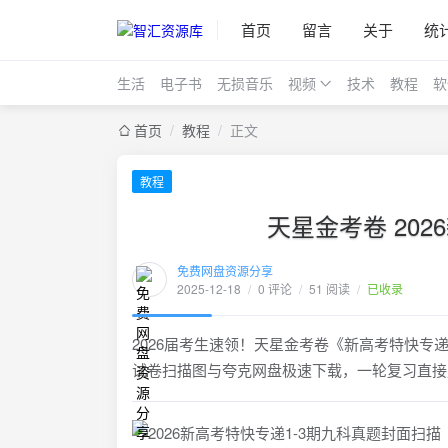
首页
留言
关于
统
生活
电子书
无损音乐
视频
技术
教程
软
首页
/
教程
/
正文
教程
天星金考卷 20
免费网盘资源分享
2025-12-18
/
0 评论
/
51 阅读
/
已收录
2026届考生速领！天星金考卷《新高考特快
试卷扫描图与夸克网盘极速下载，一轮复习直接