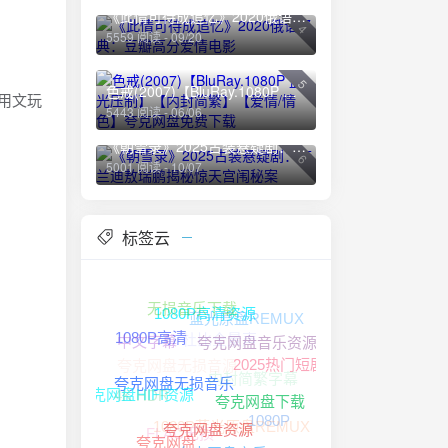
《此情可待成追忆》2020俄语经典：豆瓣高分爱情电影
4
5559 阅读 - 09/20
5
色戒(2007)【BluRay.1080P 蓝光压制】【内封简繁】【爱情/情色】夸克网盘免费下载
用文玩
5443 阅读 - 06/06
《朝雪录》2025古装悬疑剧：李兰迪敖瑞鹏揭秘惊天宫闱秘案
6
5001 阅读 - 10/07
。
标签云
无损音乐下载
蓝光原盘REMUX
1080P高清资源
杜比全景声
中文字幕
1080P高清
夸克网盘无损音源
夸克网盘音乐资源
2025热门短剧
内封简繁字幕
4K HDR
夸克网盘无损音乐
夸克网盘HIFI资源
夸克网盘下载
1080P蓝光原盘REMUX
1080P
FLAC无损
夸克网盘资源
夸克网盘