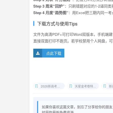
Step 3 周末“回炉”
：只刷错题对应的1-2道同
Step 4 月度“趋势图”
：用Excel把三期内同
下载方式与使用Tips
文件为高清PDF+可打印Word双版本，手机
直接双面打印不跑页。若学校禁用个人网盘，可
点此下载
2026新高考真题下载
天星金考卷特快专递
新高
如果你喜欢这篇文章，别忘了分享给你的朋友
时获取最新免费资源。