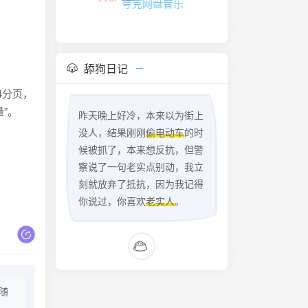
夸克网盘音乐
舔狗日记
4分页，
”。
昨天晚上好冷，本来以为街上
没人，结果刚刚
偷电动车
的时
候被抓了，本来想反抗，但警
察说了一句老实点别动，我立
刻就放弃了抵抗，因为我记得
你说过，你喜欢
老实人
。
随