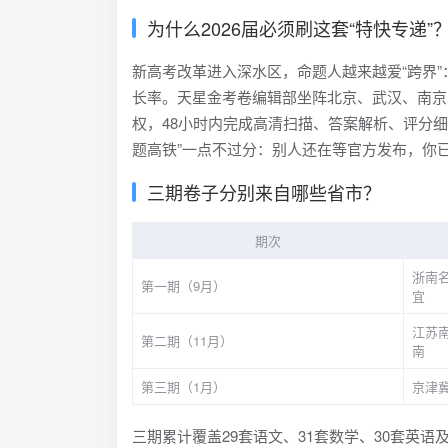
为什么2026届必须刷这套“特快专递”
新高考改革进入深水区，命题人越来越爱“跨界
长率。天星金考卷编辑部坐阵北京、武汉、南京
权，48小时内完成高清扫描、答案解析、评分细则
题高铁”一点不过分：别人还在等官方发布，你
三期卷子分别来自哪些省市？
期次
浙南
第一期（9月）
宜
江苏
第二期（11月）
南
第三期（1月）
京津
三期累计覆盖29套语文、31套数学、30套英语