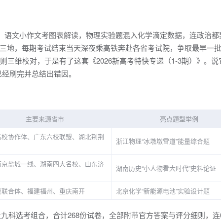
？
”：语文小作文考图表解读，物理实验题混入化学滴定数据，连政治都
三地，每期考试结束当天深夜乘高铁奔赴各省考试院，争取最早一
三维校对，于是有了这套《2026新高考特快专递（1-3期）》。说
已经刷完并总结出错因。
主要来源省市
亮点题型举例
名校协作体、广东六校联盟、湖北荆荆
浙江物理“冰墩墩雪道”能量综合题
南京盐城一线、湖南四大名校、山东济
湖南历史“小人物看大时代”史料论证
冀联合体、福建福州、重庆南开
北京化学“新能源电池”实验设计题
及九科选考组合，合计268份试卷，全部附带官方答案与评分细则，连0