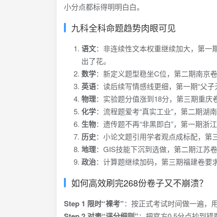
小分点都标得明明白白。
九科全科命题趋势肉眼可见
语文
：非连续性文本权重继续加大，第一期
出了花。
数学
：新定义题型稳坐C位，第二期南京卷
英语
：读后续写情感线更细，第一期“父子无
物理
：实验题分值涨到18分，第三期重庆卷把
化学
：流程题爱考“真实工业”，第二期湖
生物
：遗传题不再“非黑即白”，第一期浙江
历史
：小论文题引用学者观点成标配，第三
地理
：GIS技能下沉到选做，第二期江苏卷让你
政治
：计算题继续加码，第三期福建卷要求
如何高效刷完268份卷子又不崩溃？
Step 1 限时“裸考”
：按正式考试时间做一遍，用
Step 2 对表“评分细则”
：把官方0.5分点抄到错