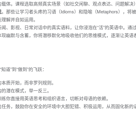
的载体。课程选取高频真实场景（如社交闲聊、观点表达、问题解决
说
。那些让学习者头疼的习语（Idioms）和隐喻（Metaphors），将
能理解并自如运用。
新闻、影视、日常对话中的真实语料，让你浸泡在“活”的英语中。通
体现幽默与含蓄，你将潜移默化地吸收他们的思维模式，逐渐让英语
知道”到“做到”的飞跃：
的本质开始，而非罗列规则。
构的潜在模式，举一反三。
训练你直接用英语思考和组织语言，切断对母语的依赖。
出任务，鼓励你在安全的环境中大胆犯错、积极运用，从而固化新的