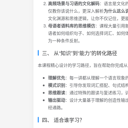
高频场景与习语的文化解码
：语言是文化
仅教你该说什么，更深入解析
为什么这么
文化渊源和思维逻辑，让你不仅记住，更
母语者语料库的思维模仿
：课程大量引用
语者如何组织句子、如何选择词汇、如何
为一种条件反射。
三、 从“知识”到“能力”的转化路径
本课程精心设计的学习路径，旨在帮助你完成从“
理解优先
：每一讲都从理解一个语言现象
模式识别
：引导你发现词汇搭配、句式结
思维跟读
：通过特殊的跟读与复述练习，
输出驱动
：设计大量基于理解的创造性输
经通路。
四、 适合谁学习？