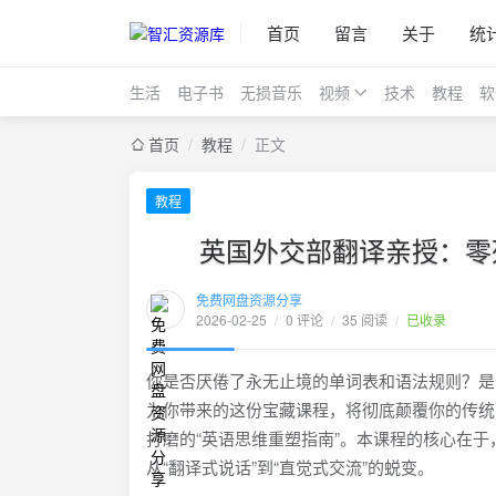
首页
留言
关于
统
生活
电子书
无损音乐
视频
技术
教程
软
首页
/
教程
/
正文
教程
英国外交部翻译亲授：零
免费网盘资源分享
2026-02-25
/
0 评论
/
35 阅读
/
已收录
你是否厌倦了永无止境的单词表和语法规则？是
为你带来的这份宝藏课程，将彻底颠覆你的传统
打磨的“英语思维重塑指南”。本课程的核心在于
从“翻译式说话”到“直觉式交流”的蜕变。