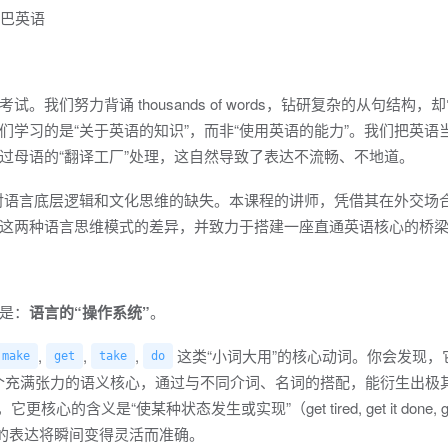
们努力背诵 thousands of words，钻研复杂的从句结构，
学习的是“关于英语的知识”，而非“使用英语的能力”。我们把英语
过母语的“翻译工厂”处理，这自然导致了表达不流畅、不地道。
于对语言底层逻辑和文化思维的缺失。本课程的讲师，凭借其在外交场
这两种语言思维模式的差异，并致力于搭建一座直通英语核心的桥
是：
语言的“操作系统”
。
,
,
,
这类“小词大用”的核心动词。你会发现，
make
get
take
do
个充满张力的语义核心，通过与不同介词、名词的搭配，能衍生出极
更核心的含义是“使某种状态发生或实现”（get tired, get it done, g
络，你的表达将瞬间变得灵活而准确。