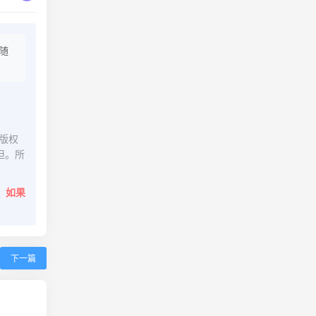
随
版权
担。所
。
如果
下一篇