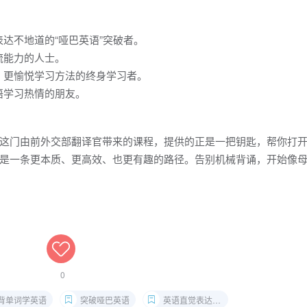
达不地道的“哑巴英语”突破者。
流能力的人士。
、更愉悦学习方法的终身学习者。
语学习热情的朋友。
这门由前外交部翻译官带来的课程，提供的正是一把钥匙，帮你打
是一条更本质、更高效、也更有趣的路径。告别机械背诵，开始像
0
背单词学英语
突破哑巴英语
英语直觉表达培养