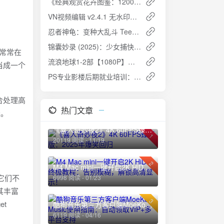
《经典观赏花卉图鉴：1200种花卉品鉴金典》EPUB下载：花卉爱好者的百科全书！🌸
VN视频编辑 v2.4.1 无水印视频编辑工具，小白快速上手，解锁专业版
忍者神龟：变种大乱斗 Teenage Mutant Ninja Turtles: Mutant Mayhem 2160p Remux (2023)
锦囊妙录 (2025)：少女捕快智破奇案，江湖少年共谱传奇
却常常在
流浪地球1-2部【1080P】【国语中英双字】
当成一个
PS专业影楼后期就业培训：从修图到摄影作品的蜕变 [价值5000元]
合处理高
热门文章
梁。
《喜人奇妙夜2》4K 60FPS臻彩版：2025年爆笑回归
1
20119 阅读 - 11/19
2
M4 Mac mini一键开启2K HiDPI终极教程：告别模糊，解锁高清显示！
它们不
6998 阅读 - 01/23
其丰富
3
et
酷狗音乐第三方客户端MoeKoe Music使用指南：自动领取VIP+多平台支持
6119 阅读 - 04/16