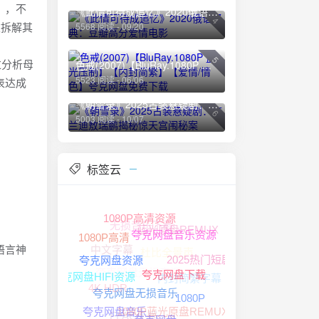
），不
《此情可待成追忆》2020俄语经典：豆瓣高分爱情电影
4
被拆解其
5568 阅读 - 09/20
5
过分析母
色戒(2007)【BluRay.1080P 蓝光压制】【内封简繁】【爱情/情色】夸克网盘免费下载
5523 阅读 - 06/06
表达成
《朝雪录》2025古装悬疑剧：李兰迪敖瑞鹏揭秘惊天宫闱秘案
6
5003 阅读 - 10/07
标签云
无损音乐下载
1080P高清资源
蓝光原盘REMUX
1080P高清
杜比全景声
中文字幕
夸克网盘音乐资源
语言神
2025热门短剧
夸克网盘无损音源
内封简繁字幕
夸克网盘资源
夸克网盘HIFI资源
4K HDR
夸克网盘下载
1080P
1080P蓝光原盘REMUX
夸克网盘无损音乐
FLAC无损
夸克网盘音乐