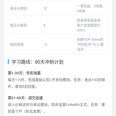
一票到底，0滞港、
单证与物流
12
0改单
把丢单变成返单，
售后与复购
8
客户忠诚度提升
300%
拆解TOP Sales的
销冠思维
10
“时间杠杆”与“心理
战术”
学习路线：90天冲刺计划
第1-30天：夯实地基
每天1小时，完成基础认知+开发信模块。任务：发出100封邮
件，拿到5封回复。
第31-60天：成交加速
进入价格谈判与单证模块，同步运营LinkedIn主页。任务：拿
到首个PI（形式发票）。