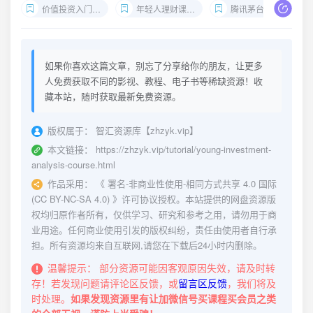
价值投资入门教程
年轻人理财课网盘
腾讯茅台财务分析案例
如果你喜欢这篇文章，别忘了分享给你的朋友，让更多
人免费获取不同的影视、教程、电子书等稀缺资源！收
藏本站，随时获取最新免费资源。
版权属于：
智汇资源库【zhzyk.vip】
本文链接：
https://zhzyk.vip/tutorial/young-investment-
analysis-course.html
作品采用：
《
署名-非商业性使用-相同方式共享 4.0 国际
(CC BY-NC-SA 4.0)
》许可协议授权。本站提供的网盘资源版
权均归原作者所有，仅供学习、研究和参考之用，请勿用于商
业用途。任何商业使用引发的版权纠纷，责任由使用者自行承
担。所有资源均来自互联网,请您在下载后24小时内删除。
温馨提示：
部分资源可能因客观原因失效，请及时转
存！若发现问题请评论区反馈，或
留言区反馈
，我们将及
时处理。
如果发现资源里有让加微信号买课程买会员之类