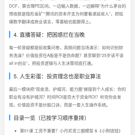
DCF、算合理PE区间。一边输入数据，一边解释“为什么茅台的
预收款是隐形金矿”“腾讯的资本开支为何要看递延收入”，把枯
燥数字翻译成商业语言，零基础也能跟得上。
4. 直播答疑：把困惑拦在当晚
每一轮答疑都提前收集问卷，高频问题当场演示：如何识别财
务洗澡？价值投资在A股是不是伪命题？甚至聊到“25岁该不该
all in创业”，把投资逻辑与人生决策彻底打通。
5. 人生彩蛋：投资理念也是职业算法
最后一模块把“现金流、护城河、能力圈”嫁接到个人成长：你的
职业有没有护城河？时间ROI是否大于资金ROI？听完你会发
现，价值投资不是炒股口诀，而是一套人生操作系统。
目录一览（已按学习顺序重排）
第01课 工资不重要？小丹尼资三圈模型 &《小狗钱钱》