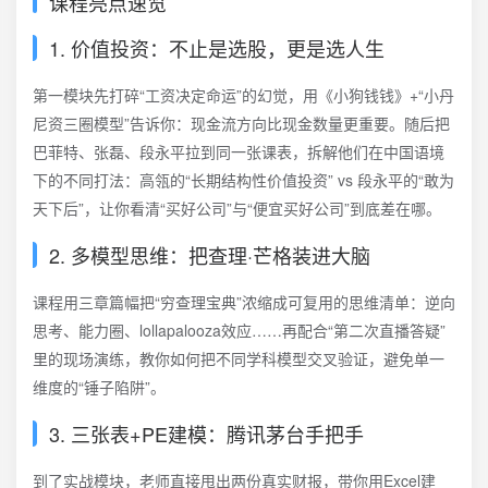
课程亮点速览
1. 价值投资：不止是选股，更是选人生
第一模块先打碎“工资决定命运”的幻觉，用《小狗钱钱》+“小丹
尼资三圈模型”告诉你：现金流方向比现金数量更重要。随后把
巴菲特、张磊、段永平拉到同一张课表，拆解他们在中国语境
下的不同打法：高瓴的“长期结构性价值投资” vs 段永平的“敢为
天下后”，让你看清“买好公司”与“便宜买好公司”到底差在哪。
2. 多模型思维：把查理·芒格装进大脑
课程用三章篇幅把“穷查理宝典”浓缩成可复用的思维清单：逆向
思考、能力圈、lollapalooza效应……再配合“第二次直播答疑”
里的现场演练，教你如何把不同学科模型交叉验证，避免单一
维度的“锤子陷阱”。
3. 三张表+PE建模：腾讯茅台手把手
到了实战模块，老师直接甩出两份真实财报，带你用Excel建