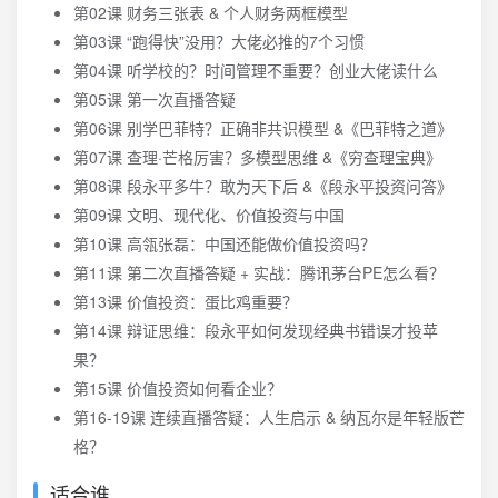
第02课 财务三张表 & 个人财务两框模型
第03课 “跑得快”没用？大佬必推的7个习惯
第04课 听学校的？时间管理不重要？创业大佬读什么
第05课 第一次直播答疑
第06课 别学巴菲特？正确非共识模型 &《巴菲特之道》
第07课 查理·芒格厉害？多模型思维 &《穷查理宝典》
第08课 段永平多牛？敢为天下后 &《段永平投资问答》
第09课 文明、现代化、价值投资与中国
第10课 高瓴张磊：中国还能做价值投资吗？
第11课 第二次直播答疑 + 实战：腾讯茅台PE怎么看？
第13课 价值投资：蛋比鸡重要？
第14课 辩证思维：段永平如何发现经典书错误才投苹
果？
第15课 价值投资如何看企业？
第16-19课 连续直播答疑：人生启示 & 纳瓦尔是年轻版芒
格？
适合谁