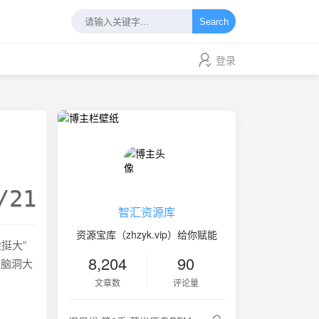
Search
登录
/21
智汇资源库
资源宝库（zhzyk.vip）给你赋能
挺大”
8,204
90
是脑洞大
文章数
评论量