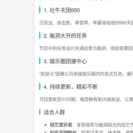
1. 社牛天团650
汪苏泷、徐志胜、李雪琴、李嘉琦组成的650
2. 脑洞大开的任务
节目中的任务设计充满创意与脑洞，例如奇葩团
3. 娱乐圈团建中心
“脸挺大”团建公司承接娱乐圈内的各式任务，
4. 持续更新，精彩不断
节目更新至0120期，每周都有新内容放送，让
适合人群
综艺爱好者
：享受搞笑与脑洞结合的综艺
社牛天团粉丝
：欣赏汪苏泷、徐志胜、李