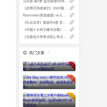
汉尼拔 第2季 蓝光原盘REMUX 原盘中字 简英特效字幕 单集8G 共100G
《此情可待成追忆》2020俄语经典：豆瓣高分爱情电影
Rainmeter(雨滴桌面) v4.5.21 官方版：打造个性化PC桌面的神器
《礼仪法术》套装共4卷 百年道学精华集成第8辑[PDF]夸克网盘高速下载+免费资源
《中国十大帝王藏书合集》帝王级收藏 读后爱不释手 少走十年弯路[PDF]夸克网盘高速下载+免费资源
《注册会计师考试核心考点速学速记》夸克网盘高速下载+免费资源
热门文章
《喜人奇妙夜2》4K 60FPS臻彩版：2025年爆笑回归
1
20118 阅读 - 11/19
2
M4 Mac mini一键开启2K HiDPI终极教程：告别模糊，解锁高清显示！
6982 阅读 - 01/23
3
酷狗音乐第三方客户端MoeKoe Music使用指南：自动领取VIP+多平台支持
6110 阅读 - 04/16