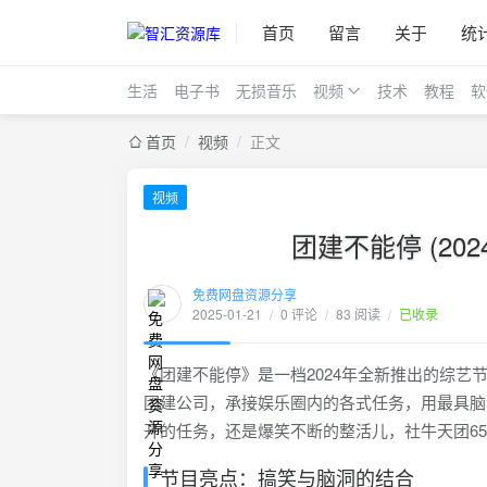
首页
留言
关于
统
生活
电子书
无损音乐
视频
技术
教程
软
首页
/
视频
/
正文
视频
团建不能停 (20
免费网盘资源分享
2025-01-21
/
0 评论
/
83 阅读
/
已收录
《团建不能停》是一档2024年全新推出的综艺
团建公司，承接娱乐圈内的各式任务，用最具脑
开的任务，还是爆笑不断的整活儿，社牛天团65
节目亮点：搞笑与脑洞的结合