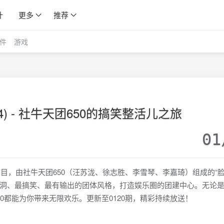
计
更多
推荐
件
游戏
24) - 社牛天团650的搞笑整活儿之旅
01
节目，由社牛天团650（汪苏泷、徐志胜、李雪琴、李嘉琦）组成的“脸
洞、最搞笑、最有输出的团体风格，打造娱乐圈的团建中心。无论
0都能为你带来无限欢乐。更新至0120期，精彩持续放送！