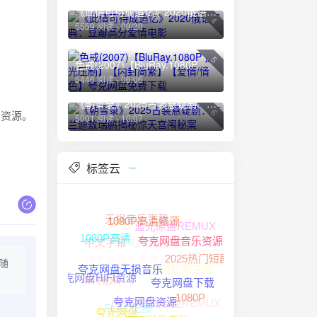
《此情可待成追忆》2020俄语经典：豆瓣高分爱情电影
4
5559 阅读 - 09/20
5
色戒(2007)【BluRay.1080P 蓝光压制】【内封简繁】【爱情/情色】夸克网盘免费下载
5446 阅读 - 06/06
《朝雪录》2025古装悬疑剧：李兰迪敖瑞鹏揭秘惊天宫闱秘案
6
费资源。
5001 阅读 - 10/07
标签云
无损音乐下载
蓝光原盘REMUX
1080P高清资源
杜比全景声
中文字幕
1080P高清
夸克网盘音乐资源
夸克网盘无损音源
2025热门短剧
随
内封简繁字幕
4K HDR
夸克网盘无损音乐
夸克网盘HIFI资源
夸克网盘下载
1080P蓝光原盘REMUX
1080P
FLAC无损
夸克网盘资源
夸克网盘