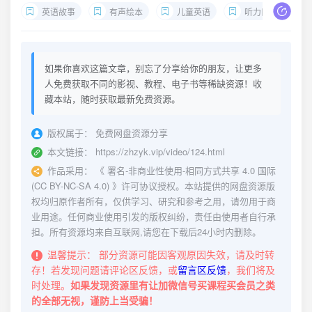
英语故事
有声绘本
儿童英语
听力口语
如果你喜欢这篇文章，别忘了分享给你的朋友，让更多
人免费获取不同的影视、教程、电子书等稀缺资源！收
藏本站，随时获取最新免费资源。
版权属于：
免费网盘资源分享
本文链接：
https://zhzyk.vip/video/124.html
作品采用：
《
署名-非商业性使用-相同方式共享 4.0 国际
(CC BY-NC-SA 4.0)
》许可协议授权。本站提供的网盘资源版
权均归原作者所有，仅供学习、研究和参考之用，请勿用于商
业用途。任何商业使用引发的版权纠纷，责任由使用者自行承
担。所有资源均来自互联网,请您在下载后24小时内删除。
温馨提示：
部分资源可能因客观原因失效，请及时转
存！若发现问题请评论区反馈，或
留言区反馈
，我们将及
时处理。
如果发现资源里有让加微信号买课程买会员之类
的全部无视，谨防上当受骗！