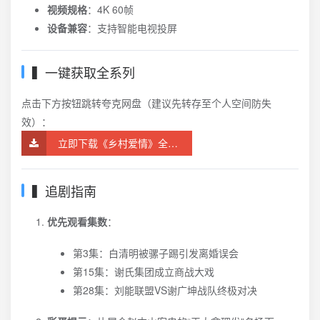
视频规格
：4K 60帧
设备兼容
：支持智能电视投屏
▍一键获取全系列
点击下方按钮跳转夸克网盘（建议先转存至个人空间防失
效）：
立即下载《乡村爱情》全系列4K资源
▍追剧指南
优先观看集数
：
第3集：白清明被骡子踢引发离婚误会
第15集：谢氏集团成立商战大戏
第28集：刘能联盟VS谢广坤战队终极对决