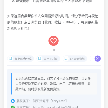
彩蛋提示
：片尾含赵本山客串的“王大拿理发”名场面
如果这篇合集帮你省去全网搜资源的时间，请分享给同样爱追
剧的朋友！点击浏览器【收藏】按钮（Ctrl+D），每周更新最
新影视大礼包！
0
夸克网盘分享
国产乡村剧
4K高清资源
赵本山
如果你喜欢这篇文章，别忘了分享给你的朋友，让更多
人免费获取不同的影视、教程、电子书等稀缺资源！收
藏本站，随时获取最新免费资源。
版权属于：
智汇资源库【zhzyk.vip】
本文链接：
https://zhzyk.vip/video/168.html