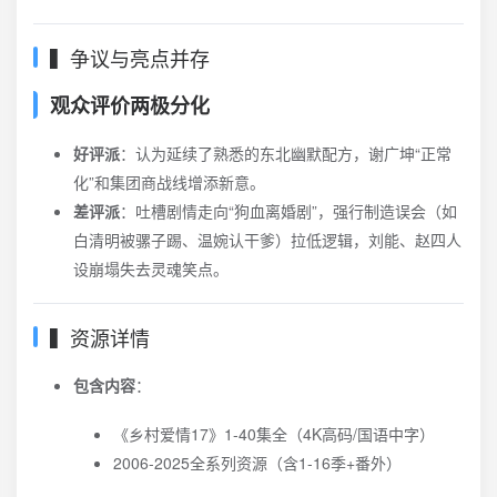
▍争议与亮点并存
观众评价两极分化
好评派
：认为延续了熟悉的东北幽默配方，谢广坤“正常
化”和集团商战线增添新意。
差评派
：吐槽剧情走向“狗血离婚剧”，强行制造误会（如
白清明被骡子踢、温婉认干爹）拉低逻辑，刘能、赵四人
设崩塌失去灵魂笑点。
▍资源详情
包含内容
：
《乡村爱情17》1-40集全（4K高码/国语中字）
2006-2025全系列资源（含1-16季+番外）