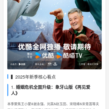
▍2025年新季核心看点
1.
婚姻危机全面升级：象牙山版《再见爱
人》
本季聚焦王小蒙&谢永强、刘英&赵玉田、宋晓峰&宋青莲等夫