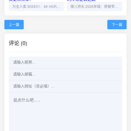
为全人类 S05E01：4K HDR10+杜比全景声，太空竞赛史诗续章！
傻儿师长 2026年版：廖健李伯主演喜剧，民国顽劣少爷的传奇逆袭之路
上一篇
下一篇
评论 (0)