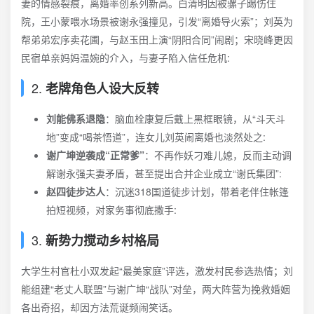
妻的情感裂痕，离婚率创系列新高。白清明因被骡子踢伤住
院，王小蒙喂水场景被谢永强撞见，引发“离婚导火索”；刘英为
帮弟弟宏序卖花圃，与赵玉田上演“阴阳合同”闹剧；宋晓峰更因
民宿单亲妈妈温婉的介入，与妻子陷入信任危机:
2.
老牌角色人设大反转
刘能佛系退隐
：脑血栓康复后戴上黑框眼镜，从“斗天斗
地”变成“喝茶悟道”，连女儿刘英闹离婚也淡然处之:
谢广坤逆袭成“正常爹”
：不再作妖刁难儿媳，反而主动调
解谢永强夫妻矛盾，甚至提出合并企业成立“谢氏集团”:
赵四徒步达人
：沉迷318国道徒步计划，带着老伴住帐篷
拍短视频，对家务事彻底撒手:
3.
新势力搅动乡村格局
大学生村官杜小双发起“最美家庭”评选，激发村民参选热情；刘
能组建“老丈人联盟”与谢广坤“战队”对垒，两大阵营为挽救婚姻
各出奇招，却因方法荒诞频闹笑话。