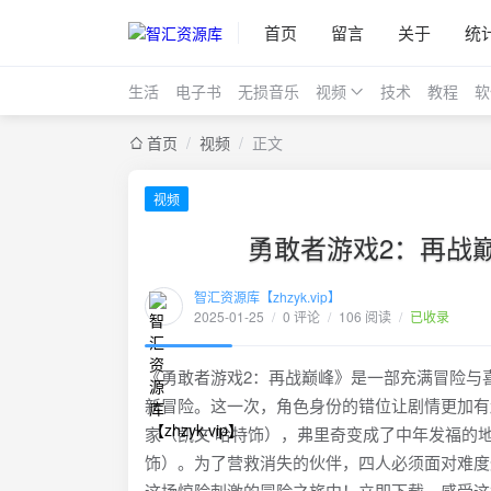
首页
留言
关于
统
生活
电子书
无损音乐
视频
技术
教程
软
首页
/
视频
/
正文
视频
勇敢者游戏2：再战巅峰
智汇资源库【zhzyk.vip】
2025-01-25
/
0 评论
/
106 阅读
/
已收录
《勇敢者游戏2：再战巅峰》是一部充满冒险与
新冒险。这一次，角色身份的错位让剧情更加有
家（凯文·哈特饰），弗里奇变成了中年发福的
饰）。为了营救消失的伙伴，四人必须面对难度
这场惊险刺激的冒险之旅中！立即下载，感受这