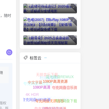
《此情可待成追忆》2020俄语经典：豆瓣高分爱情电影
4
5562 阅读 - 09/20
站，随时
5
色戒(2007)【BluRay.1080P 蓝光压制】【内封简繁】【爱情/情色】夸克网盘免费下载
5461 阅读 - 06/06
《朝雪录》2025古装悬疑剧：李兰迪敖瑞鹏揭秘惊天宫闱秘案
6
5001 阅读 - 10/07
标签云
随
杜比全景声
无损音乐下载
蓝光原盘REMUX
夸克网盘无损音源
内封简繁字幕
中文字幕
1080P高清资源
2025热门短剧
夸克网盘音乐资源
1080P高清
1080P蓝光原盘REMUX
4K HDR
1080P
FLAC无损
夸克网盘下载
版权
夸克网盘HIFI资源
夸克网盘无损音乐
夸克网盘音乐
担。所
夸克网盘