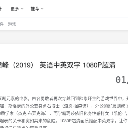
计
更多
推荐
件
游戏
（2019） 英语中英双字 1080P超清
01
喜剧元素的电影，四名勇敢者再次穿越回到险象环生的游戏世界中，
趣：斯潘瑟的外公变身勇石博士（道恩·强森饰），外公的好友则成
地质学家（杰克·布莱克饰），而学霸玛莎依旧化身性感打女（凯伦·吉
爆表的关卡和突如其来的危险。1080P超清画质搭配中英双字，让你
场视觉与笑点的双重盛宴！