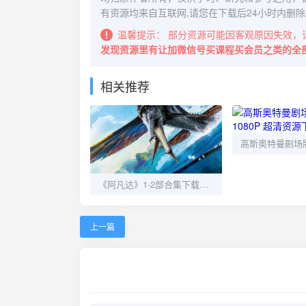
有资源均来自互联网,请您在下载后24小时内删除
温馨提示：
部分资源可能因客观原因失效，
发现资源里有让加微信号买课程买会员之类的全
相关推荐
《阿凡达》1-2部合集下载｜1080P超清+中英双字+IMAX增强版
上一篇