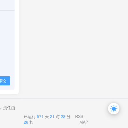
评论
，责任由
已运行
571
天
21
时
28
分
RSS
26
秒
MAP