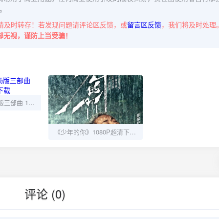
。
请及时转存！若发现问题请评论区反馈，或
留言区反馈
，我们将及时处理
部无视，谨防上当受骗！
高斯奥特曼剧场版三部曲 1080P 超清资源下载
《少年的你》1080P超清下载｜11.5GB国语中字+幕后花絮+原声大碟
评论 (0)