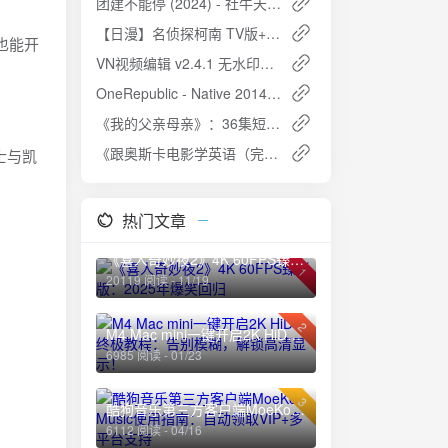
团建不能停 (2024) - 社牛天团650的搞笑整活儿之旅
【日漫】名侦探柯南 TV版+剧场版+特别篇 日语简中 1080P
也能开
VN视频编辑 v2.4.1 无水印视频编辑工具，小白快速上手，解锁专业版
OneRepublic - Native 2014 国际版：19首经典曲目，FLAC无损音质，震撼你的听觉！
《我的父亲母亲》：36集短剧，讲述爱与家庭的力量
《跟奥斯卡电影学英语（完结）》夸克网盘高速下载+免费资源
士与凯
热门文章
《喜人奇妙夜2》4K 60FPS臻彩版：2025年爆笑回归
1
20119 阅读 - 11/19
2
M4 Mac mini一键开启2K HiDPI终极教程：告别模糊，解锁高清显示！
6985 阅读 - 01/23
3
酷狗音乐第三方客户端MoeKoe Music使用指南：自动领取VIP+多平台支持
6112 阅读 - 04/16