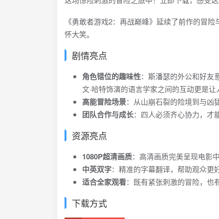
《勇敢者游戏2：再战巅峰》延续了前作的冒险
怀大笑。
剧情亮点
角色错位的趣味性
：斯潘瑟的外公和好友
文·哈特饰演的语言学家之间的互动更是让
高能冒险场景
：从山崩石裂的险境到与凶
团队合作与成长
：四人必须齐心协力，才
资源亮点
1080P超清画质
：高清画质完美呈现电影
中英双字
：精准的字幕翻译，帮助观众更
适合全家观看
：既有紧张刺激的冒险，也
下载方式