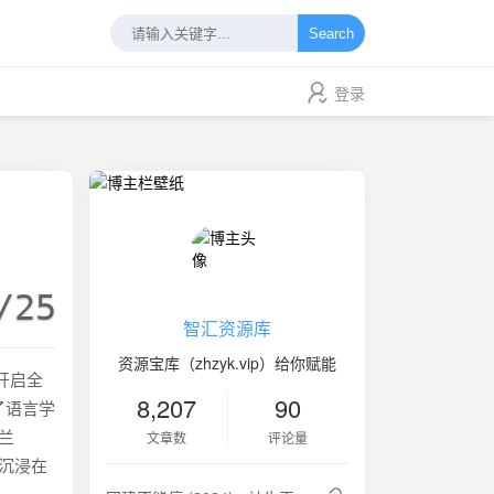
Search
登录
/25
智汇资源库
资源宝库（zhzyk.vip）给你赋能
开启全
8,207
90
了语言学
兰
文章数
评论量
沉浸在