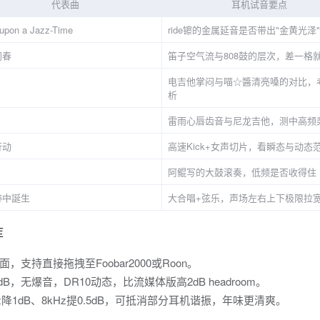
代表曲
耳机试音要点
upon a Jazz-Time
ride镲的金属延音是否带出"金黄光泽"
闹春
笛子空气流与808鼓的层次，差一格
电吉他掌闷与喵☆醬清亮嗓的对比，
析
雷雨心唇齿音与尼龙吉他，测中高频
行动
高速Kick+女声切片，看瞬态与动态
阿鲲写的大鼓滚奏，低频是否收得住
跡中誕生
大合唱+弦乐，声场左右上下极限拉
库
支持直接拖拽至Foobar2000或Roon。
值0dB，无爆音，DR10动态，比流媒体版高2dB headroom。
降1dB、8kHz提0.5dB，可抵消部分耳机谐振，年味更清爽。