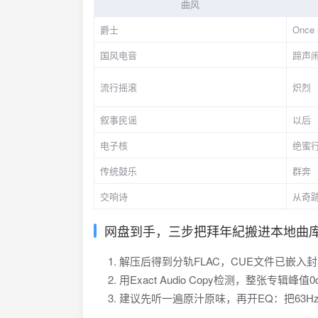
曲风
爵士
Once 
国风电音
蹄声
流行摇滚
炽烈
叙事民谣
以后
电子核
绝蜜
传统鼓乐
群奔
交响诗
从奇
网盘到手，三步把拜年紀搬进本地曲
解压后得到分轨FLAC，CUE文件已嵌入封面，
用Exact Audio Copy检测，整张专辑峰
建议先听一遍原汁原味，再开EQ：把63Hz