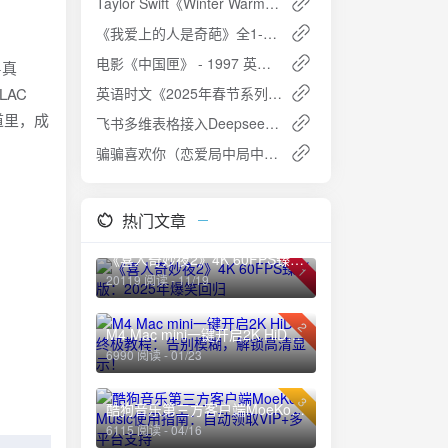
Taylor Swift《Winter Warmers》ALAC无损歌单下载
《我爱上的人是奇葩》全1-5季 英语中字 1080P高清
电影《中国匣》 - 1997 英语中字 1080P蓝光免费下载
+真
AC
英语时文《2025年春节系列阅读》 免费下载
道里，成
飞书多维表格接入Deepseek R1字段捷径API获取教程
骗骗喜欢你（恋爱局中局中国版）(2024) 内嵌中英 4K 高清下载 免费获取攻略
热门文章
《喜人奇妙夜2》4K 60FPS臻彩版：2025年爆笑回归
1
20119 阅读 - 11/19
2
M4 Mac mini一键开启2K HiDPI终极教程：告别模糊，解锁高清显示！
6990 阅读 - 01/23
3
酷狗音乐第三方客户端MoeKoe Music使用指南：自动领取VIP+多平台支持
6115 阅读 - 04/16