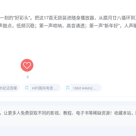
一刻的"好彩头"。把这17首无损装进随身播放器，从腊月廿八循环到
声鼓点，低频沉稳；第一声唢呐，高音通透；第一声"新年好"，人声
0
年紀试音碟
HIFI国风电音无损
16bit 44kHz春节音乐合集
，让更多人免费获取不同的影视、教程、电子书等稀缺资源！收藏本站，