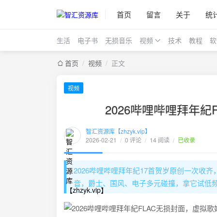
首页
留言
关于
统
生活
电子书
无损音乐
视频
技术
教程
软
首页
/
视频
/
正文
视频
2026哔哩哔哩拜年紀F
智汇资源库【zhzyk.vip】
2026-02-21
/
0 评论
/
14 阅读
/
已收录
2026哔哩哔哩拜年紀17首贺岁原创一次收齐，
音，爵士、国风、电子多元碰撞，拿它试低