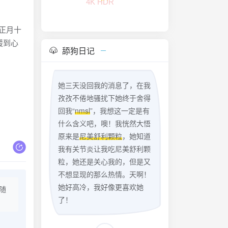
FLAC无损
正月十
暖到心
舔狗日记
她三天没回我的消息了，在我
孜孜不倦地骚扰下她终于舍得
回我“
nmsl
”，我想这一定是有
什么含义吧，噢！我恍然大悟
原来是
尼美舒利颗粒
，她知道
我有关节炎让我吃尼美舒利颗
粒，她还是关心我的，但是又
不想显现的那么热情。天啊！
她好高冷，我好像更喜欢她
随
了！