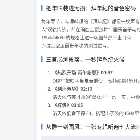
把年味装进无损：拜年紀的音色密码
每年春节，哔哩哔哩的《拜年紀》都像一枚声音烟
人"双轨传统，却在编曲上更放肆：国乐笛子与电
16bit/44kHz的规格让这一切细节逃不出
为试音室里最带年味的测试信号。
三首必测段落，一秒辨系统火候
《热烈开场-丙午新春》00:57
DBRT把唢呐当电吉他使，高频飙到15k
《刹那芳华》02:13
洛天依与裘丹莉的"双女声"一虚一实，中
《辟浪》03:05
洛天依低音下探E3，搭配电子鼓的45H
从爵士到国风：一张专辑听遍七大流