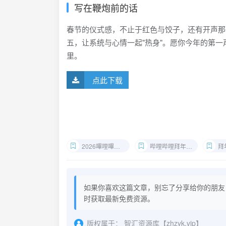
写在鞭炮前的话
春节的仪式感，不止于红色与饺子，还有开声那
五，让系统与心情一起"热身"。愿你今年的第一
里。
点此下载
2026嗶哩嗶哩拜年紀FLAC下载
哔哩哔哩拜年紀无损音源
拜
如果你喜欢这篇文章，别忘了分享给你的朋友
时获取最新免费资源。
版权属于：
智汇资源库【zhzyk.vip】