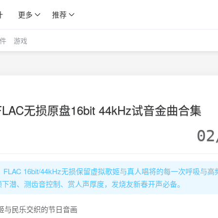
计
更多
推荐
件
游戏
LAC无损原盘16bit 44kHz试音金曲合集
02
FLAC 16bit/44kHz无损保留虚拟歌姬与真人唱将的每一次呼吸与高
频下潜、测齿音控制、赏人声厚度，发烧友新春开声必备。