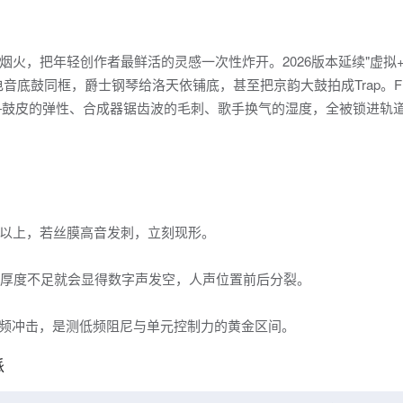
火，把年轻创作者最鲜活的灵感一次性炸开。2026版本延续"虚拟
音底鼓同框，爵士钢琴给洛天依铺底，甚至把京韵大鼓拍成Trap。FL
耳朵——鼓皮的弹性、合成器锯齿波的毛刺、歌手换气的湿度，全被锁进轨
Hz以上，若丝膜高音发刺，立刻现形。
频厚度不足就会显得数字声发空，人声位置前后分裂。
z窄频冲击，是测低频阻尼与单元控制力的黄金区间。
派