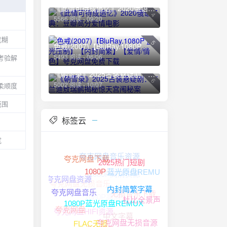
《此情可待成追忆》2020俄语经典：豆瓣高分爱情电影
4
5566 阅读 - 09/20
就糊
5
色戒(2007)【BluRay.1080P 蓝光压制】【内封简繁】【爱情/情色】夸克网盘免费下载
5493 阅读 - 06/06
考验解
《朝雪录》2025古装悬疑剧：李兰迪敖瑞鹏揭秘惊天宫闱秘案
6
5002 阅读 - 10/07
柔顺度
范围
标签云
宽
夸克网盘音乐资源
夸克网盘下载
2025热门短剧
1080P高清资源
蓝光原盘REMUX
夸克网盘无损音乐
1080P
夸克网盘资源
无损音乐下载
1080P高清
内封简繁字幕
夸克网盘音乐
杜比全景声
夸克网盘HIFI资源
中文字幕
夸克网盘
1080P蓝光原盘REMUX
夸克网盘无损音源
4K HDR