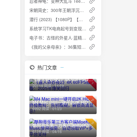
忍者神龟：变种大乱斗 Teenage Mutant Ninja Turtles: Mutant Mayhem 2160p Remux (2023)
宋朝简史：300年王朝浮沉与文化巅峰 [历史传记]
潜行 (2023) 【1080P】【粤语中英双字】：刘德华演绎暗网毒枭的疯狂与毁灭
系统学习TK电商起号到变现：从零到盈利的全流程指南
电子书：古怪的外星人·蓝精灵智慧篇 [小说文学] [pdf+全格式]
《我的父亲母亲》：36集短剧，讲述爱与家庭的力量
热门文章
《喜人奇妙夜2》4K 60FPS臻彩版：2025年爆笑回归
1
20119 阅读 - 11/19
2
M4 Mac mini一键开启2K HiDPI终极教程：告别模糊，解锁高清显示！
6992 阅读 - 01/23
3
酷狗音乐第三方客户端MoeKoe Music使用指南：自动领取VIP+多平台支持
6116 阅读 - 04/16