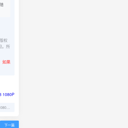
随
版权
担。所
。
如果
《白日梦想家》2013 1080P 高清资源 网盘下载
下一篇