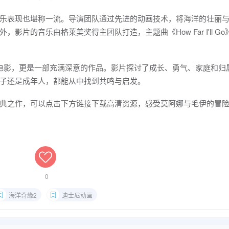
乐表现也堪称一流。导演团队通过先进的动画技术，将海洋的壮丽
片的音乐由格莱美奖得主团队打造，主题曲《How Far I'll Go
电影，更是一部充满深意的作品。影片探讨了成长、勇气、家庭和归
子还是成年人，都能从中找到共鸣与启发。
典之作，可以点击下方链接下载高清资源，感受莫阿娜与毛伊的冒
0
海洋奇缘2
迪士尼动画