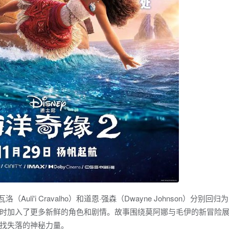
li'i Cravalho）和道恩·强森（Dwayne Johnson）分别回归
时加入了更多新鲜的角色和剧情。故事围绕莫阿娜与毛伊的新冒险
找失落的神秘力量。