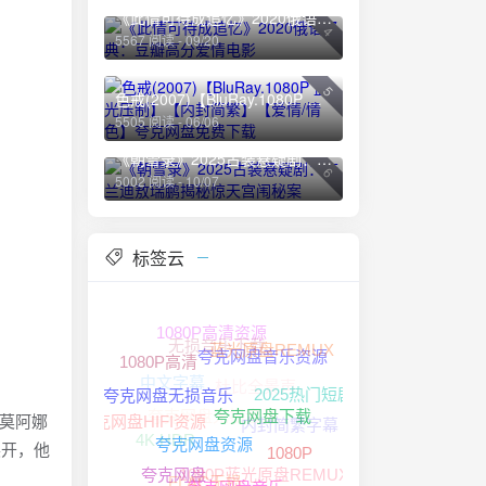
《此情可待成追忆》2020俄语经典：豆瓣高分爱情电影
4
5567 阅读 - 09/20
5
色戒(2007)【BluRay.1080P 蓝光压制】【内封简繁】【爱情/情色】夸克网盘免费下载
5505 阅读 - 06/06
《朝雪录》2025古装悬疑剧：李兰迪敖瑞鹏揭秘惊天宫闱秘案
6
5002 阅读 - 10/07
标签云
无损音乐下载
1080P高清资源
蓝光原盘REMUX
杜比全景声
1080P高清
中文字幕
夸克网盘音乐资源
夸克网盘无损音源
2025热门短剧
内封简繁字幕
为莫阿娜
夸克网盘无损音乐
4K HDR
夸克网盘HIFI资源
夸克网盘下载
展开，他
1080P
1080P蓝光原盘REMUX
FLAC无损
夸克网盘资源
夸克网盘