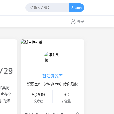
Search
登录
/29
智汇资源库
资源宝库（zhzyk.vip）给你赋能
了莫阿
8,209
90
影片在全
想的海
文章数
评论量