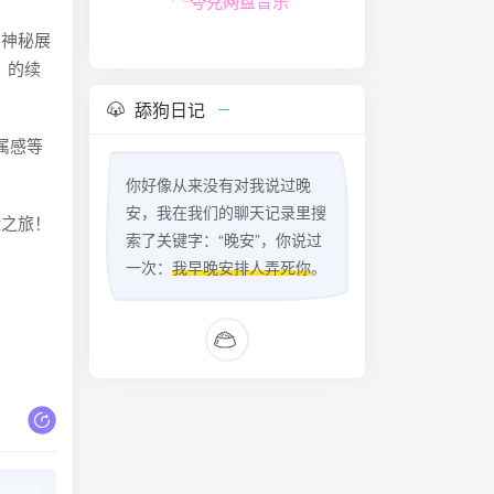
夸克网盘音乐
与神秘展
》的续
舔狗日记
属感等
你好像从来没有对我说过晚
安，我在我们的聊天记录里搜
险之旅！
索了关键字：“晚安”，你说过
一次：
我早晚安排人弄死你
。