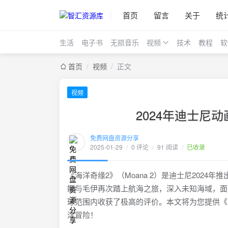
首页
留言
关于
统
生活
电子书
无损音乐
视频
技术
教程
软
首页
/
视频
/
正文
视频
2024年迪士尼
免费网盘资源分享
2025-01-29
/
0 评论
/
91 阅读
/
已收录
《海洋奇缘2》（Moana 2）是迪士尼202
娜与毛伊再次踏上航海之旅，深入未知海域，面
球范围内收获了极高的评价。本文将为您提供《
洋冒险！