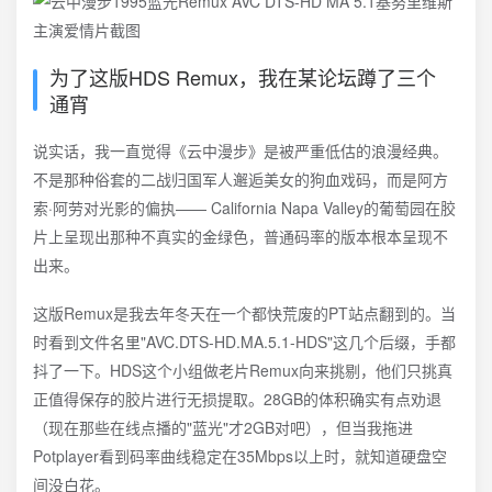
为了这版HDS Remux，我在某论坛蹲了三个
通宵
说实话，我一直觉得《云中漫步》是被严重低估的浪漫经典。
不是那种俗套的二战归国军人邂逅美女的狗血戏码，而是阿方
索·阿劳对光影的偏执—— California Napa Valley的葡萄园在胶
片上呈现出那种不真实的金绿色，普通码率的版本根本呈现不
出来。
这版Remux是我去年冬天在一个都快荒废的PT站点翻到的。当
时看到文件名里"AVC.DTS-HD.MA.5.1-HDS"这几个后缀，手都
抖了一下。HDS这个小组做老片Remux向来挑剔，他们只挑真
正值得保存的胶片进行无损提取。28GB的体积确实有点劝退
（现在那些在线点播的"蓝光"才2GB对吧），但当我拖进
Potplayer看到码率曲线稳定在35Mbps以上时，就知道硬盘空
间没白花。