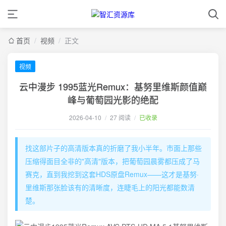
首页
/
视频
/
正文
视频
云中漫步 1995蓝光Remux：基努里维斯颜值巅
峰与葡萄园光影的绝配
2026-04-10
/
27 阅读
/
已收录
找这部片子的高清版本真的折磨了我小半年。市面上那些
压缩得面目全非的"高清"版本，把葡萄园晨雾都压成了马
赛克，直到我挖到这套HDS原盘Remux——这才是基努·
里维斯那张脸该有的清晰度，连睫毛上的阳光都能数清
楚。