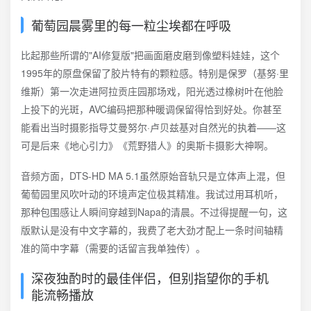
葡萄园晨雾里的每一粒尘埃都在呼吸
比起那些所谓的"AI修复版"把画面磨皮磨到像塑料娃娃，这个
1995年的原盘保留了胶片特有的颗粒感。特别是保罗（基努·里
维斯）第一次走进阿拉贡庄园那场戏，阳光透过橡树叶在他脸
上投下的光斑，AVC编码把那种暖调保留得恰到好处。你甚至
能看出当时摄影指导艾曼努尔·卢贝兹基对自然光的执着——这
可是后来《地心引力》《荒野猎人》的奥斯卡摄影大神啊。
音频方面，DTS-HD MA 5.1虽然原始音轨只是立体声上混，但
葡萄园里风吹叶动的环境声定位极其精准。我试过用耳机听，
那种包围感让人瞬间穿越到Napa的清晨。不过得提醒一句，这
版默认是没有中文字幕的，我费了老大劲才配上一条时间轴精
准的简中字幕（需要的话留言我单独传）。
深夜独酌时的最佳伴侣，但别指望你的手机
能流畅播放