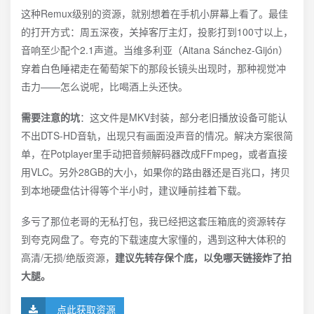
这种Remux级别的资源，就别想着在手机小屏幕上看了。最佳
的打开方式：周五深夜，关掉客厅主灯，投影打到100寸以上，
音响至少配个2.1声道。当维多利亚（Aitana Sánchez-Gijón）
穿着白色睡裙走在葡萄架下的那段长镜头出现时，那种视觉冲
击力——怎么说呢，比喝酒上头还快。
需要注意的坑
：这文件是MKV封装，部分老旧播放设备可能认
不出DTS-HD音轨，出现只有画面没声音的情况。解决方案很简
单，在Potplayer里手动把音频解码器改成FFmpeg，或者直接
用VLC。另外28GB的大小，如果你的路由器还是百兆口，拷贝
到本地硬盘估计得等个半小时，建议睡前挂着下载。
多亏了那位老哥的无私打包，我已经把这套压箱底的资源转存
到夸克网盘了。夸克的下载速度大家懂的，遇到这种大体积的
高清/无损/绝版资源，
建议先转存保个底，以免哪天链接炸了拍
大腿。
点此获取资源