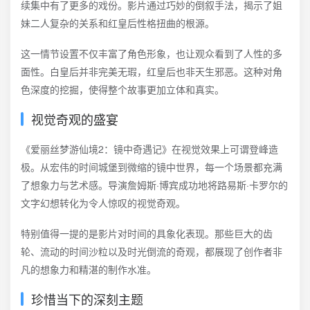
续集中有了更多的戏份。影片通过巧妙的倒叙手法，揭示了姐
妹二人复杂的关系和红皇后性格扭曲的根源。
这一情节设置不仅丰富了角色形象，也让观众看到了人性的多
面性。白皇后并非完美无瑕，红皇后也非天生邪恶。这种对角
色深度的挖掘，使得整个故事更加立体和真实。
视觉奇观的盛宴
《爱丽丝梦游仙境2：镜中奇遇记》在视觉效果上可谓登峰造
极。从宏伟的时间城堡到微缩的镜中世界，每一个场景都充满
了想象力与艺术感。导演詹姆斯·博宾成功地将路易斯·卡罗尔的
文字幻想转化为令人惊叹的视觉奇观。
特别值得一提的是影片对时间的具象化表现。那些巨大的齿
轮、流动的时间沙粒以及时光倒流的奇观，都展现了创作者非
凡的想象力和精湛的制作水准。
珍惜当下的深刻主题