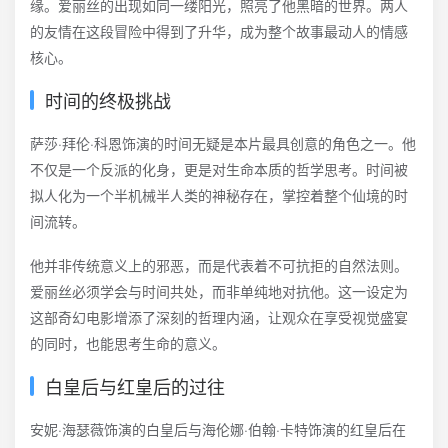
缘。爱丽丝的出现如同一缕阳光，照亮了他黑暗的世界。两人
的友情在这段冒险中得到了升华，成为整个故事最动人的情感
核心。
时间的终极挑战
萨莎·拜伦·科恩饰演的时间无疑是本片最具创意的角色之一。他
不仅是一个反派的化身，更是对生命本质的哲学思考。时间被
拟人化为一个半机械半人类的神秘存在，掌控着整个仙境的时
间流转。
他并非传统意义上的邪恶，而是代表着不可抗拒的自然法则。
爱丽丝必须学会与时间共处，而非单纯地对抗他。这一设定为
这部奇幻电影增添了深刻的哲理内涵，让观众在享受视觉盛宴
的同时，也能思考生命的意义。
白皇后与红皇后的过往
安妮·海瑟薇饰演的白皇后与海伦娜·伯翰·卡特饰演的红皇后在