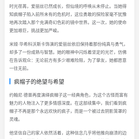
时光荏苒，爱丽丝已然成长，但仙境的呼唤从未停止。当她得
知疯帽子陷入前所未有的危机时，这位勇敢的探险家毫不犹豫
地再次踏入那个充满奇幻色彩的镜中世界。这一次，她的使命
更加艰巨，挑战更加严峻。
米娅·华希科沃斯卡饰演的爱丽丝依旧保持着那份纯真与勇气，
却多了一份成熟与智慧。她的眼神中闪烁着坚定的光芒，仿佛
在告诉观众：无论前方有多少艰难险阻，为了挚友，她都愿意
一往无前。
疯帽子的绝望与希望
约翰尼·德普再度演绎疯帽子这一经典角色，为这个古怪而富有
魅力的人物注入了更多情感深度。在这部续集中，我们看到疯
帽子不再是那个永远欢快的疯子，而是一个被过去阴影笼罩的
灵魂。
他坚信自己的家人依然活着，这种信念几乎将他推向崩溃的边