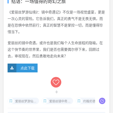
结语：一场值得的奇幻之旅
《爱丽丝梦游仙境2：镜中奇遇记》不仅是一场视觉盛宴，更是
一次心灵的冒险。它告诉我们，真正的勇气不是无畏无惧，而
是在恐惧中依然前行；真正的智慧不是掌控一切，而是懂得珍
惜当下。
爱丽丝的镜中奇遇，或许也是我们每个人生命旅程的隐喻。在
这个快节奏的世界里，我们是否也需要偶尔停下来，回顾过
去，审视现在，然后勇敢地走向未来？
点此下载
0
爱丽丝梦游仙境2电影下载
爱丽丝镜中奇遇记高清完整版
约翰尼德普新作奇幻片