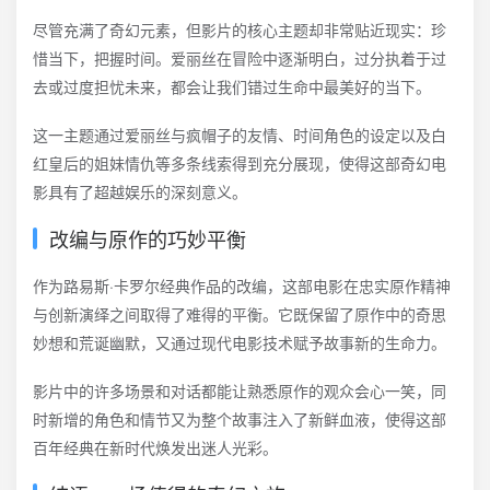
尽管充满了奇幻元素，但影片的核心主题却非常贴近现实：珍
惜当下，把握时间。爱丽丝在冒险中逐渐明白，过分执着于过
去或过度担忧未来，都会让我们错过生命中最美好的当下。
这一主题通过爱丽丝与疯帽子的友情、时间角色的设定以及白
红皇后的姐妹情仇等多条线索得到充分展现，使得这部奇幻电
影具有了超越娱乐的深刻意义。
改编与原作的巧妙平衡
作为路易斯·卡罗尔经典作品的改编，这部电影在忠实原作精神
与创新演绎之间取得了难得的平衡。它既保留了原作中的奇思
妙想和荒诞幽默，又通过现代电影技术赋予故事新的生命力。
影片中的许多场景和对话都能让熟悉原作的观众会心一笑，同
时新增的角色和情节又为整个故事注入了新鲜血液，使得这部
百年经典在新时代焕发出迷人光彩。