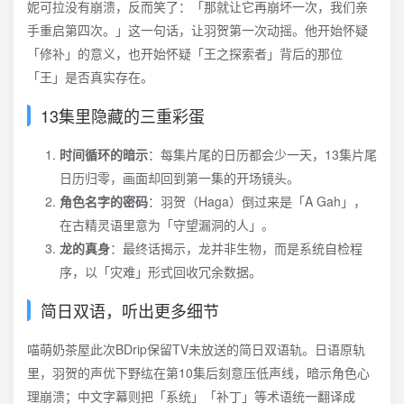
妮可拉没有崩溃，反而笑了：「那就让它再崩坏一次，我们亲
手重启第四次。」这一句话，让羽贺第一次动摇。他开始怀疑
「修补」的意义，也开始怀疑「王之探索者」背后的那位
「王」是否真实存在。
13集里隐藏的三重彩蛋
时间循环的暗示
：每集片尾的日历都会少一天，13集片尾
日历归零，画面却回到第一集的开场镜头。
角色名字的密码
：羽贺（Haga）倒过来是「A Gah」，
在古精灵语里意为「守望漏洞的人」。
龙的真身
：最终话揭示，龙并非生物，而是系统自检程
序，以「灾难」形式回收冗余数据。
简日双语，听出更多细节
喵萌奶茶屋此次BDrip保留TV未放送的简日双语轨。日语原轨
里，羽贺的声优下野纮在第10集后刻意压低声线，暗示角色心
理崩溃；中文字幕则把「系统」「补丁」等术语统一翻译成