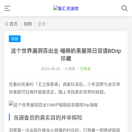
首页
/
视频
/
正文
视频
这个世界漏洞百出全 喵萌奶茶屋简日双语BDrip
珍藏
2025-08-06
/
6 阅读
/
已收录
在看似完美的「王之探索者」调查队背后，少年羽贺与龙灾幸
存者妮可拉揭开层层谎言，踏上寻找真实世界的旅程。
当调查员的真实目的并非探险
羽贺第一次出现在被龙火吞噬的村庄时，只带着一把锈迹斑斑