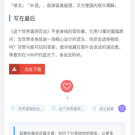
「律法」「补遗」，既保留悬疑感，又方便国内观众理解。
写在最后
《这个世界漏洞百出》不是单纯的冒险番，它用13集的篇幅质
问：当世界本身就是一场精心设计的谎言，你还会选择相信
吗？羽贺与妮可拉的答案，或许就藏在那片会说话的湖泊里，
等着你在1080P的蓝光下，亲自去聆听。
点此下载
0
世界漏洞百出1080P简日双语下载
这个世界漏洞百出喵萌奶茶屋
龙之探索者真相揭秘
如果你喜欢这篇文章，别忘了分享给你的朋友，让更多