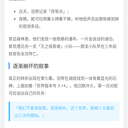
白天，羽贺记录「异常点」；
夜晚，妮可拉用篝火烤着干粮，听他低声念出那些被划掉
的观测条目。
禁忌森林里，他们发现一座倒悬的瀑布、一片会说话的湖泊，
甚至遇见另一支「王之探索者」小队——那支小队早在三年前
就宣告全员阵亡。
逐渐崩坏的叙事
真正的转折出现在第七集。羽贺在湖底找到一块发着蓝光的石
碑，上面刻着「世界版本号 3.14」。他沉默许久，第一次对妮
可拉说出自己的任务：
「我们不是来探索，是来修补。这个世界，是被人为重启
过三次的模拟。」