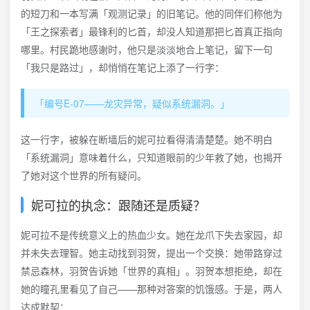
的短刀和一本写满「观测记录」的旧笔记。他的同伴们称他为
「王之探索者」最锋利的匕首，却没人知道那把匕首真正指向
哪里。村民跪地感谢时，他只是淡淡地合上笔记，留下一句
「我只是路过」，却悄悄在笔记上添了一行字：
「编号E-07——龙灾异常，疑似系统漏洞。」
这一行字，被躲在断墙后的妮可拉看得清清楚楚。她不明白
「系统漏洞」意味着什么，只知道眼前的少年救了她，也揭开
了她对这个世界的所有疑问。
妮可拉的执念：跟随还是质疑？
妮可拉不是传统意义上的热血少女。她在龙爪下失去家园，却
并未失去理智。她主动找到羽贺，提出一个交换：她带路穿过
禁忌森林，羽贺告诉她「世界的真相」。羽贺本想拒绝，却在
她的瞳孔里看见了自己——那种对答案的饥饿感。于是，两人
达成默契：