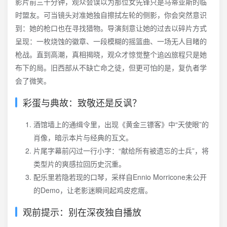
影片前三十分钟，观众会误以为那位女先锋只是马蒂亚斯的临
时盟友。可当镜头对准她独自擦拭左轮的侧影，你会突然意识
到：她的枪口也在寻找猎物。导演刻意让她的过去以碎片方式
呈现：一枚烧蚀的徽章、一段模糊的摇篮曲、一场无人目睹的
枪战。直到高潮，真相揭晓，观众才惊觉整个追凶旅程只是她
布下的局。旧西部从不缺亡命之徒，但更可怕的是，复仇者学
会了微笑。
彩蛋与典故：致敬还是反讽？
酒馆墙上的通缉令里，出现《黄金三镖客》中“天使眼”的
肖像，暗示本片与经典的互文。
片尾字幕前闪过一行小字：“献给所有被遗忘的士兵”，将
类型片的爽感拉回历史沉重。
配乐里若隐若现的口琴，采样自Ennio Morricone未公开
的Demo，让老影迷瞬间起鸡皮疙瘩。
观前提示：别在深夜独自播放