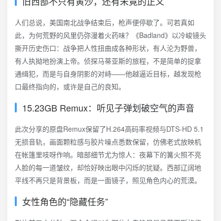
旧西部不只有黄沙，还有未竟的正义
人们总说，美国南北战争结束后，枪声便停歇了。可若真如
此，为何荒野的风里仍弥漫着火药味？《Badland》以冷峻镜头
撕开历史伤口：战争把人性扭曲成各种形状，有人沦为野兽，
有人执拗地扮演上帝。侦探马蒂亚斯的旅程，不是简单的捉拿
通缉犯，而是与自身阴影的对峙——他越逼近目标，越发现枪
口最终指向的，或许是自己的良知。
15.23GB Remux：听见子弹划破空气的声音
此次分享的原盘Remux保留了H.264高码率视频与DTS-HD 5.1
无损音轨，画面颗粒感与胶片噪点悉数保留，仿佛老式放映机
在帐篷里吱呀作响。暗部细节尤为惊人：夜幕下的篝火照不亮
人脸的每一道皱纹，却恰好映出眼中闪烁的犹疑。西部辽阔地
平线不再只是背景板，而是一面镜子，照见角色内心的荒漠。
女性角色的“隐藏任务”