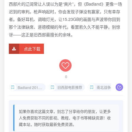
西部片的辽阔常让人误以为是“爽片”，但《Badland》更像一场
迟到的审判。枪声响起时，你会发现子弹没有赢家，只有幸存
者。备好耳机、调暗灯光，让15.23GB的画面与声波带你回到
那个法律缺席、道德模糊的年代。看罢若久久不能平静，别惊
讶——这正是旧西部最擅长的余味。
点此下载
0
Badland 2019 1080p下载
旧西部电影推荐
南北战争罪犯追捕片
如果你喜欢这篇文章，别忘了分享给你的朋友，让更多
人免费获取不同的影视、教程、电子书等稀缺资源！收
藏本站，随时获取最新免费资源。