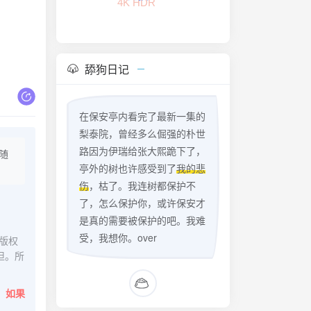
舔狗日记
在保安亭内看完了最新一集的
梨泰院，曾经多么倔强的朴世
路因为伊瑞给张大熙跪下了，
随
亭外的树也许感受到了
我的悲
伤
，枯了。我连树都保护不
了，怎么保护你，或许保安才
是真的需要被保护的吧。我难
受，我想你。over
版权
担。所
。
如果