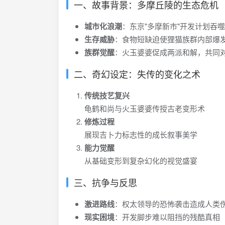
一、故事背景：多摩丘陵的生态危机
城市化浪潮
：东京"多摩新市"开发计划吞
生存威胁
：食物短缺迫使狸猫族群内部爆
族群觉醒
：火玉婆婆促成两派和解，共同
二、奇幻设定：失传的变化之术
传统技艺复兴
龟鹤和尚与火玉婆婆传授古老变形术
修炼过程
展现吉卜力标志性的成长叙事美学
能力觉醒
从基础变形到复杂幻化的视觉盛宴
三、抗争与反思
激进路线
：权太领导的恐怖袭击造成人类
现实困境
：开发脚步难以阻挡的残酷真相