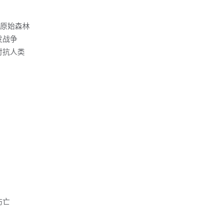
噬原始森林
发战争
对抗人类
伤亡