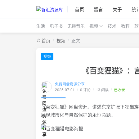
首页
留言
关于
统
生活
电子书
无损音乐
视频
技术
教程
软
首页
/
视频
/
正文
视频
《百变狸猫》：
免费网盘资源分享
2025-07-01
/
0 评论
/
13 阅读
/
已收录
《百变狸猫》网盘资源，讲述东京扩张下狸猫族
展现城市化与自然保护的永恒命题。