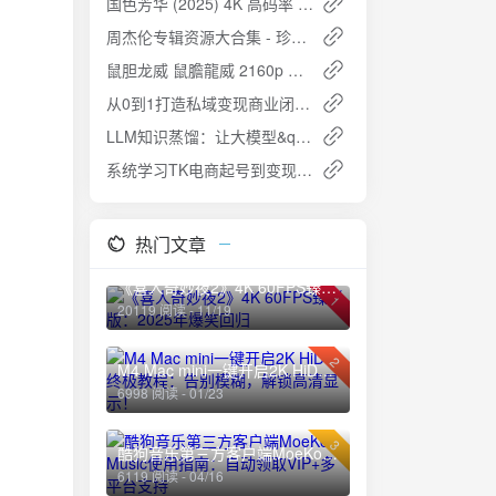
国色芳华 (2025) 4K 高码率 S01完结 32集全：女性逆袭与家国情怀的盛唐传奇
周杰伦专辑资源大合集 - 珍藏资源，歌迷必备
鼠胆龙威 鼠膽龍威 2160p Remux (1995)
从0到1打造私域变现商业闭环：构建终身流量资产的实战指南
LLM知识蒸馏：让大模型&quot;瘦身&quot;不降智的AI黑科技｜DeepSeek为什么会成功？
系统学习TK电商起号到变现：从零到盈利的全流程指南
热门文章
《喜人奇妙夜2》4K 60FPS臻彩版：2025年爆笑回归
1
20119 阅读 - 11/19
2
M4 Mac mini一键开启2K HiDPI终极教程：告别模糊，解锁高清显示！
6998 阅读 - 01/23
3
酷狗音乐第三方客户端MoeKoe Music使用指南：自动领取VIP+多平台支持
6119 阅读 - 04/16