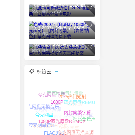
《此情可待成追忆》2020俄语经典：豆瓣高分爱情电影
4
5567 阅读 - 09/20
5
色戒(2007)【BluRay.1080P 蓝光压制】【内封简繁】【爱情/情色】夸克网盘免费下载
5521 阅读 - 06/06
《朝雪录》2025古装悬疑剧：李兰迪敖瑞鹏揭秘惊天宫闱秘案
6
5003 阅读 - 10/07
标签云
夸克网盘音乐资源
夸克网盘下载
2025热门短剧
1080P高清资源
蓝光原盘REMUX
1080P
夸克网盘无损音乐
夸克网盘资源
无损音乐下载
1080P高清
内封简繁字幕
夸克网盘
杜比全景声
夸克网盘HIFI资源
夸克网盘音乐
中文字幕
1080P蓝光原盘REMUX
夸克网盘无损音源
4K HDR
FLAC无损