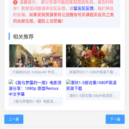
温馨提示：
部分资源可能因客观原因失效，请及时转
存！若发现问题请评论区反馈，或
留言区反馈
，我们将及
时处理。
如果发现资源里有让加微信号买课程买会员之类
的全部无视，谨防上当受骗！
相关推荐
六姊妹2025 1080p/4K 夸克网盘高速下载免费观看
妖猫传2017-1080P高速下载-免费获取攻略
潜伏1-5部合集1080P高清资源下载
《我与梦露的一周》电影资源分享：1080p 原盘Remux 中文字幕
上一篇
下一篇