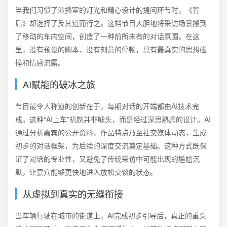
当我们习惯了演播室的灯光和精心设计的提问环节时，《背
后》却选择了反其道而行之。这档节目大胆地将采访场景搬到
了移动的车内空间，创造了一种前所未有的对话氛围。在这
里，没有预设的脚本，没有刻意的停顿，只有最真实的思想碰
撞和情感流露。
AI赋能的破冰之旅
节目最令人称道的创新在于，每期对话的开端都由AI技术完
成。这种“AI上车”机制并非噱头，而是经过深思熟虑的设计。AI
通过分析嘉宾的公开资料、作品特点乃至社交媒体动态，生成
初步的对话框架，为后续的深度交流奠定基础。这种方式既保
证了对话的专业性，又避免了传统采访中可能出现的尴尬沉
默，让嘉宾能够更快地进入放松交谈的状态。
从虚拟到真实的无缝衔接
当车辆行驶在城市的街道上，AI完成初步引导后，真正的重头