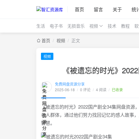
首页
留言
关于
统
生活
电子书
无损音乐
视频
技术
教程
软
首页
/
视频
/
正文
视频
《被遗忘的时光》202
免费网盘资源分享
2025-06-18
/
0 评论
/
4 阅读
/
已收录
《被遗忘的时光》2022国产剧全34集网盘资源，
老人群体，通过他们努力找回记忆的感人故事，
智慧。