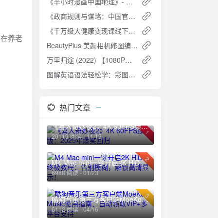
《半小时漫画中国地理》- 轻松读懂中国地理，尽览祖国大好河山
《政商规则与谋略：中国官场小说系列》- 考验你双商的政商大戏
《千万级大健康变现课线下课》：健康行业的商业变现指南
却在养老
BeautyPlus 美颜相机修图编辑，解锁高级版
万里归途 (2022) 【1080P超清】【国语中字】
图解英语语法轻松学：彩图版，用老外思维理解语法概念
热门文章
《喜人奇妙夜2》4K 60FPS臻彩版：2025年爆笑回归
1
20119 阅读 - 11/19
2
M4 Mac mini一键开启2K HiDPI终极教程：告别模糊，解锁高清显示！
6988 阅读 - 01/23
3
酷狗音乐第三方客户端MoeKoe Music使用指南：自动领取VIP+多平台支持
6112 阅读 - 04/16