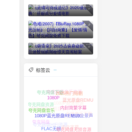
《此情可待成追忆》2020俄语经典：豆瓣高分爱情电影
4
5562 阅读 - 09/20
5
色戒(2007)【BluRay.1080P 蓝光压制】【内封简繁】【爱情/情色】夸克网盘免费下载
5479 阅读 - 06/06
《朝雪录》2025古装悬疑剧：李兰迪敖瑞鹏揭秘惊天宫闱秘案
6
5001 阅读 - 10/07
标签云
夸克网盘音乐资源
夸克网盘下载
2025热门短剧
1080P高清资源
蓝光原盘REMUX
1080P
夸克网盘资源
夸克网盘无损音乐
无损音乐下载
内封简繁字幕
1080P高清
夸克网盘音乐
杜比全景声
1080P蓝光原盘REMUX
夸克网盘HIFI资源
夸克网盘
中文字幕
夸克网盘无损音源
FLAC无损