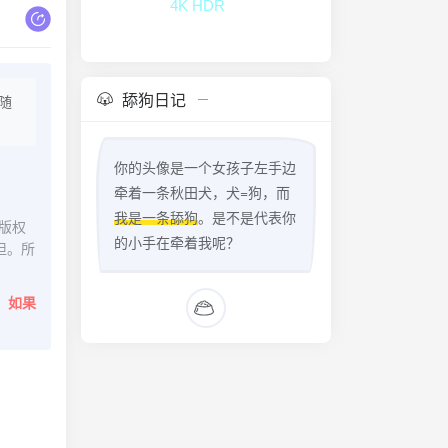
4K HDR
舔狗日记
随
你的头像是一个女孩子左手边
牵着一条秋田犬，犬=狗，而
我是一条舔狗
。是不是代表你
版权
的小手在牵着我呢？
担。所
。
如果