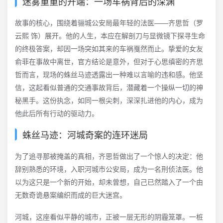
迷雾重重的开端：一场车祸背后的深渊
故事的核心，围绕着骊城公安局最年轻的法医——齐思哲（罗
云熙 饰）展开。他的人生，本应在解剖刀与显微镜下探寻生命
的终极答案，却因一场突如其来的车祸戛然而止。挚爱的女友
俞菲在事故中离世，官方结论是意外，但对于心思缜密的齐思
哲而言，现场的蛛丝马迹透露出一种难以言喻的违和感。他坚
信，这起看似普通的交通事故背后，潜藏着一个操纵一切的神
秘黑手。这份执念，如同一根尖刺，深深扎进他的内心，成为
他此后所有行动的驱动力。
蛛丝马迹：河城奇案的连环迷局
为了追寻那被掩盖的真相，齐思哲做出了一个惊人的决定：他
辞别熟悉的环境，入职河城市公安局，成为一名刑侦法医。他
以为这只是一个新的开始，却未曾想，自己已然踏入了一个由
无数奇诡悬案编织而成的巨大迷宫。
河城，这座看似平静的城市，正被一层无形的阴霾笼罩。一桩