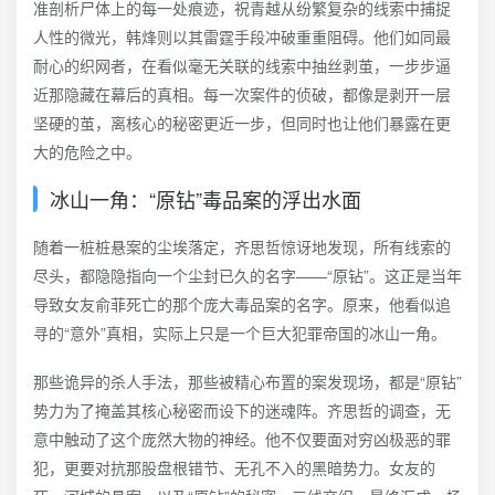
准剖析尸体上的每一处痕迹，祝青越从纷繁复杂的线索中捕捉
人性的微光，韩烽则以其雷霆手段冲破重重阻碍。他们如同最
耐心的织网者，在看似毫无关联的线索中抽丝剥茧，一步步逼
近那隐藏在幕后的真相。每一次案件的侦破，都像是剥开一层
坚硬的茧，离核心的秘密更近一步，但同时也让他们暴露在更
大的危险之中。
冰山一角：“原钻”毒品案的浮出水面
随着一桩桩悬案的尘埃落定，齐思哲惊讶地发现，所有线索的
尽头，都隐隐指向一个尘封已久的名字——“原钻”。这正是当年
导致女友俞菲死亡的那个庞大毒品案的名字。原来，他看似追
寻的“意外”真相，实际上只是一个巨大犯罪帝国的冰山一角。
那些诡异的杀人手法，那些被精心布置的案发现场，都是“原钻”
势力为了掩盖其核心秘密而设下的迷魂阵。齐思哲的调查，无
意中触动了这个庞然大物的神经。他不仅要面对穷凶极恶的罪
犯，更要对抗那股盘根错节、无孔不入的黑暗势力。女友的