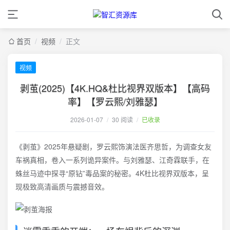
首页
/
视频
/
正文
视频
剥茧(2025)【4K.HQ&杜比视界双版本】【高码
率】【罗云熙/刘雅瑟】
2026-01-07
/
30 阅读
/
已收录
《剥茧》2025年悬疑剧，罗云熙饰演法医齐思哲，为调查女友
车祸真相，卷入一系列诡异案件。与刘雅瑟、江奇霖联手，在
蛛丝马迹中探寻“原钻”毒品案的秘密。4K杜比视界双版本，呈
现极致高清画质与震撼音效。