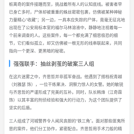
桩离奇的案件接踵而至，挑战着所有人的认知底线。被害者早
已身亡多时，尸体却被重重的蛛丝密密包裹，仿佛被某种神秘
力量精心“收藏”；另一边，一具本应失踪的尸体，竟毫无征兆地
出现在了公安局标本室的福尔马林溶液中，静静地注视着每一
个前来调查的人。这些案件，每一个都充满了细思极恐的细
节，它们看似孤立，却又仿佛被一根无形的线串联起来，共同
指向一个更深、更黑暗的秘密。
强强联手：抽丝剥茧的破案三人组
在这片迷雾之中，齐思哲并非孤军奋战。他遇到了搭档祝青越
（刘雅瑟 饰），一位干练果决、洞察力惊人的女警。她的敏锐
与齐思哲的严谨形成了完美的互补。同时，队长韩烽（江奇霖
饰）以其丰富的刑侦经验和强大的行动力，为这个团队提供了
坚实的后盾。
三人组成了河城警界令人闻风丧胆的“铁三角”。面对那些匪夷所
思的案件，他们分工协作，紧密配合。齐思哲用手术刀般的精