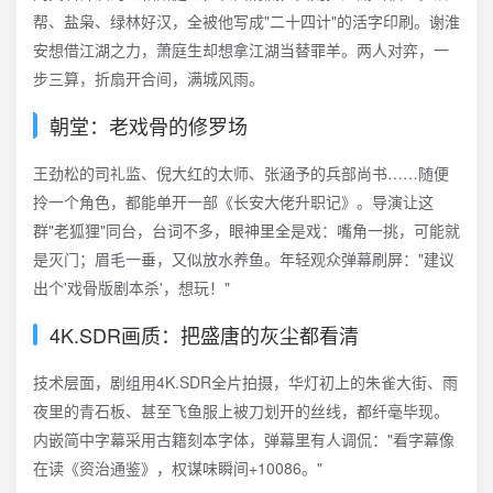
帮、盐枭、绿林好汉，全被他写成"二十四计"的活字印刷。谢淮
安想借江湖之力，萧庭生却想拿江湖当替罪羊。两人对弈，一
步三算，折扇开合间，满城风雨。
朝堂：老戏骨的修罗场
王劲松的司礼监、倪大红的太师、张涵予的兵部尚书……随便
拎一个角色，都能单开一部《长安大佬升职记》。导演让这
群"老狐狸"同台，台词不多，眼神里全是戏：嘴角一挑，可能就
是灭门；眉毛一垂，又似放水养鱼。年轻观众弹幕刷屏："建议
出个'戏骨版剧本杀'，想玩！"
4K.SDR画质：把盛唐的灰尘都看清
技术层面，剧组用4K.SDR全片拍摄，华灯初上的朱雀大街、雨
夜里的青石板、甚至飞鱼服上被刀划开的丝线，都纤毫毕现。
内嵌简中字幕采用古籍刻本字体，弹幕里有人调侃："看字幕像
在读《资治通鉴》，权谋味瞬间+10086。"