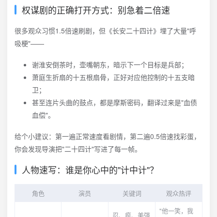
权谋剧的正确打开方式：别急着二倍速
很多观众习惯1.5倍速刷剧，但《长安二十四计》埋了大量"呼
吸梗"——
谢淮安倒茶时，壶嘴朝东，暗示下一个目标是兵部；
萧庭生折扇的十五根扇骨，正好对应他控制的十五支暗
卫；
甚至连片头曲的鼓点，都是摩斯密码，翻译过来是"血债
血偿"。
给个小建议：第一遍正常速度看剧情，第二遍0.5倍速找彩蛋，
你会发现导演把"二十四计"写进了每一帧。
人物速写：谁是你心中的"计中计"？
角色
演员
关键词
观众热评
"他一笑，我
忍、疯、美强