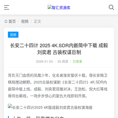
首页
/
视频
/
正文
视频
长安二十四计 2025 4K.SDR内嵌简中下载 成毅
刘奕君 古装权谋巨制
2026-01-03
/
35 阅读
/
已收录
背负灭门血债的凤凰少年，化名谢淮安蛰伏十载，借长安暗卫
棋局搅动朝野。2025古装权谋剧《长安二十四计》4K.SDR内
嵌简中版上线，成毅、刘奕君双雄对决，王劲松、倪大红等戏
骨同台飙戏，一场步步惊心的复仇大戏即刻开席。