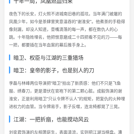
十年一局，凤凰燃血归来
夜色下的长安，灯火照不进城南旧巷的孤坟。当年满门被屠的
凤凰少年，如今是茶肆里笑意温吞的"谢淮安"。他煮茶的手稳得
像刻漏，却没人知道，壶嘴滴落的每一声，都在数仇人的心
跳。十年隐姓埋名，他把恨意磨成二十四把看不见的刀——每
一把，都要插在当年血案的幕后推手身上。
暗卫、权臣与江湖的三重猎场
暗卫：皇帝的影子，也是别人的刀
李磊与林峰两位导演把"暗卫"拍出了新质感：他们不只是飞鱼
服、绣春刀，更是潜伏在官袍下的第二颗心脏。成毅饰演的谢
淮安，正是利用暗卫"只认令牌不认人"的规矩，把复仇的火种埋
进权力的血管。当令牌易手，影子反噬，连龙椅都晃了三晃。
江湖：一把折扇，也能搅动风云
刘奕君饰演的左相萧庭生，表面清流，实则把江湖当棋盘。漕