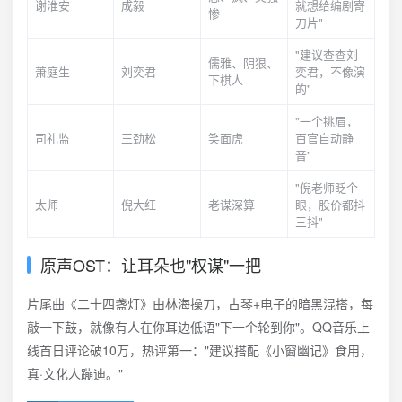
谢淮安
成毅
就想给编剧寄
惨
刀片"
"建议查查刘
儒雅、阴狠、
萧庭生
刘奕君
奕君，不像演
下棋人
的"
"一个挑眉，
司礼监
王劲松
笑面虎
百官自动静
音"
"倪老师眨个
太师
倪大红
老谋深算
眼，股价都抖
三抖"
原声OST：让耳朵也"权谋"一把
片尾曲《二十四盏灯》由林海操刀，古琴+电子的暗黑混搭，每
敲一下鼓，就像有人在你耳边低语"下一个轮到你"。QQ音乐上
线首日评论破10万，热评第一："建议搭配《小窗幽记》食用，
真·文化人蹦迪。"