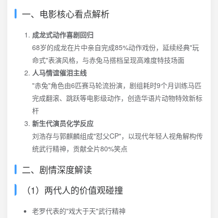
一、电影核心看点解析
成龙式动作喜剧回归
68岁的成龙在片中亲自完成85%动作戏份，延续经典"玩
命式"表演风格，与赤兔马搭档呈现高难度特技场面
人马情谊催泪主线
"赤兔"角色由6匹赛马轮流扮演，剧组耗时9个月训练马匹
完成翻滚、跳跃等电影级动作，创造华语片动物特效新标
杆
新生代演员化学反应
刘浩存与郭麒麟组成"怼父CP"，以现代年轻人视角解构传
统武行精神，贡献全片80%笑点
二、剧情深度解读
（1）两代人的价值观碰撞
老罗代表的"戏大于天"武行精神