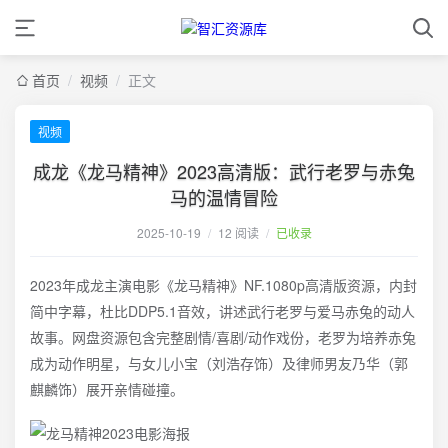
首页
/
视频
/
正文
视频
成龙《龙马精神》2023高清版：武行老罗与赤兔
马的温情冒险
2025-10-19
/
12 阅读
/
已收录
2023年成龙主演电影《龙马精神》NF.1080p高清版资源，内封
简中字幕，杜比DDP5.1音效，讲述武行老罗与爱马赤兔的动人
故事。网盘资源包含完整剧情/喜剧/动作戏份，老罗为培养赤兔
成为动作明星，与女儿小宝（刘浩存饰）及律师男友乃华（郭
麒麟饰）展开亲情碰撞。