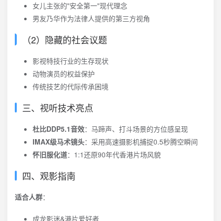
女儿主张的"安全第一"现代理念
男友乃华作为法律人提供的第三方视角
（2）隐藏的社会议题
影视特技行业的生存现状
动物演员的权益保护
传统技艺的代际传承困境
三、视听技术亮点
杜比DDP5.1音效
：马蹄声、打斗场景的方位感呈现
IMAX级马术镜头
：采用高速摄影机捕捉0.5秒腾空瞬间
怀旧服化道
：1:1还原90年代香港片场风貌
四、观影指南
适合人群
：
成龙影迷&港片爱好者