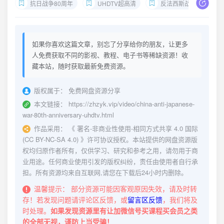
抗日战争80周年
UHDTV超高清
反法西斯战争
如果你喜欢这篇文章，别忘了分享给你的朋友，让更多
人免费获取不同的影视、教程、电子书等稀缺资源！收
藏本站，随时获取最新免费资源。
版权属于：
免费网盘资源分享
本文链接：
https://zhzyk.vip/video/china-anti-japanese-
war-80th-anniversary-uhdtv.html
作品采用：
《
署名-非商业性使用-相同方式共享 4.0 国际
(CC BY-NC-SA 4.0)
》许可协议授权。本站提供的网盘资源版
权均归原作者所有，仅供学习、研究和参考之用，请勿用于商
业用途。任何商业使用引发的版权纠纷，责任由使用者自行承
担。所有资源均来自互联网,请您在下载后24小时内删除。
温馨提示：
部分资源可能因客观原因失效，请及时转
存！若发现问题请评论区反馈，或
留言区反馈
，我们将及
时处理。
如果发现资源里有让加微信号买课程买会员之类
的全部无视，谨防上当受骗！