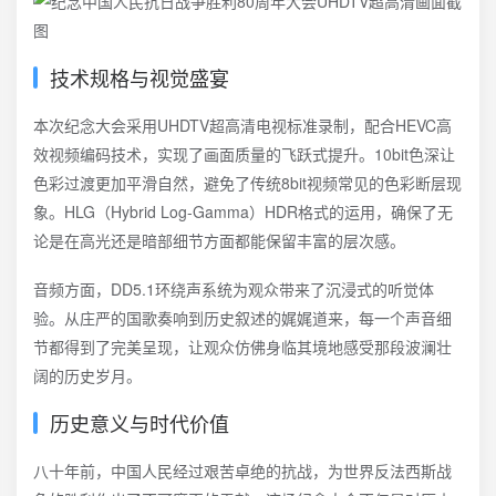
技术规格与视觉盛宴
本次纪念大会采用UHDTV超高清电视标准录制，配合HEVC高
效视频编码技术，实现了画面质量的飞跃式提升。10bit色深让
色彩过渡更加平滑自然，避免了传统8bit视频常见的色彩断层现
象。HLG（Hybrid Log-Gamma）HDR格式的运用，确保了无
论是在高光还是暗部细节方面都能保留丰富的层次感。
音频方面，DD5.1环绕声系统为观众带来了沉浸式的听觉体
验。从庄严的国歌奏响到历史叙述的娓娓道来，每一个声音细
节都得到了完美呈现，让观众仿佛身临其境地感受那段波澜壮
阔的历史岁月。
历史意义与时代价值
八十年前，中国人民经过艰苦卓绝的抗战，为世界反法西斯战