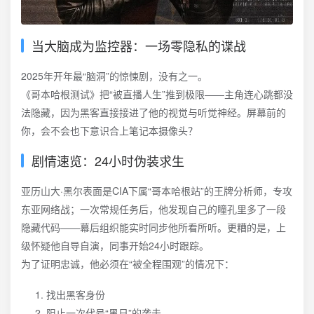
当大脑成为监控器：一场零隐私的谍战
2025年开年最“脑洞”的惊悚剧，没有之一。
《哥本哈根测试》把“被直播人生”推到极限——主角连心跳都没
法隐藏，因为黑客直接接进了他的视觉与听觉神经。屏幕前的
你，会不会也下意识合上笔记本摄像头？
剧情速览：24小时伪装求生
亚历山大·黑尔表面是CIA下属“哥本哈根站”的王牌分析师，专攻
东亚网络战；一次常规任务后，他发现自己的瞳孔里多了一段
隐藏代码——幕后组织能实时同步他所看所听。更糟的是，上
级怀疑他自导自演，同事开始24小时跟踪。
为了证明忠诚，他必须在“被全程围观”的情况下：
找出黑客身份
阻止一次代号“黑日”的袭击