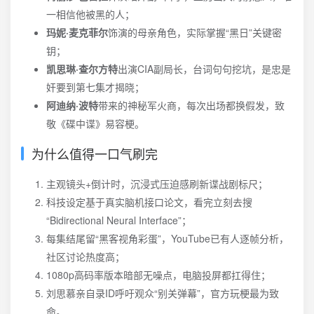
一相信他被黑的人；
玛妮·麦克菲尔
饰演的母亲角色，实际掌握“黑日”关键密
钥；
凯思琳·查尔方特
出演CIA副局长，台词句句挖坑，是忠是
奸要到第七集才揭晓；
阿迪纳·波特
带来的神秘军火商，每次出场都换假发，致
敬《碟中谍》易容梗。
为什么值得一口气刷完
主观镜头+倒计时，沉浸式压迫感刷新谍战剧标尺；
科技设定基于真实脑机接口论文，看完立刻去搜
“Bidirectional Neural Interface”；
每集结尾留“黑客视角彩蛋”，YouTube已有人逐帧分析，
社区讨论热度高；
1080p高码率版本暗部无噪点，电脑投屏都扛得住；
刘思慕亲自录ID呼吁观众“别关弹幕”，官方玩梗最为致
命。