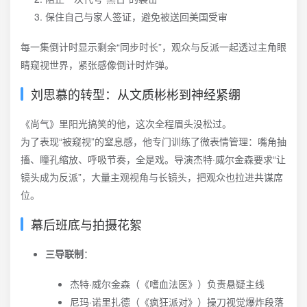
保住自己与家人签证，避免被送回美国受审
每一集倒计时显示剩余“同步时长”，观众与反派一起透过主角眼
睛窥视世界，紧张感像倒计时炸弹。
刘思慕的转型：从文质彬彬到神经紧绷
《尚气》里阳光搞笑的他，这次全程眉头没松过。
为了表现“被窥视”的窒息感，他专门训练了微表情管理：嘴角抽
搐、瞳孔缩放、呼吸节奏，全是戏。导演杰特·威尔金森要求“让
镜头成为反派”，大量主观视角与长镜头，把观众也拉进共谋席
位。
幕后班底与拍摄花絮
三导联制
：
杰特·威尔金森（《嗜血法医》）负责悬疑主线
尼玛·诺里扎德（《疯狂派对》）操刀视觉爆炸段落