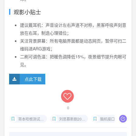
观影小贴士
建议戴耳机：声音设计左右声道不对称，黑客呼吸声刻意
放在右耳，制造心理错位；
关注背景屏幕：所有电脑界面都是动态网页，暂停可扫二
维码进ARG游戏；
二刷可调色温：把暖色调降低15%，夜景细节提升肉眼可
见。
点此下载
0
哥本哈根测试1080p下载
刘思慕新剧2025
脑机接口黑客题材