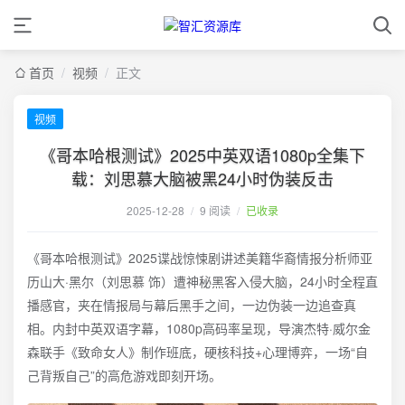
首页
/
视频
/
正文
视频
《哥本哈根测试》2025中英双语1080p全集下
载：刘思慕大脑被黑24小时伪装反击
2025-12-28
/
9 阅读
/
已收录
《哥本哈根测试》2025谍战惊悚剧讲述美籍华裔情报分析师亚
历山大·黑尔（刘思慕 饰）遭神秘黑客入侵大脑，24小时全程直
播感官，夹在情报局与幕后黑手之间，一边伪装一边追查真
相。内封中英双语字幕，1080p高码率呈现，导演杰特·威尔金
森联手《致命女人》制作班底，硬核科技+心理博弈，一场“自
己背叛自己”的高危游戏即刻开场。