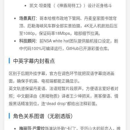
凯文·坦查隆（《神盾局特工》）设计近身格斗
场景真打
：哥本哈根市政地下管网、丹麦皇家图书馆穹
顶、厄勒海峡风车群全部实景拍摄，4K无人机航拍后压
至1080p，保证码率18Mbps，暗部细节拉满。
科技顾问
：前NSA white hat团队提供脑机接口设定，剧
中代码100%可编译运行，GitHub已开源彩蛋仓库。
中英字幕内封看点
区别于后期外挂字幕，官方在调色环节就把双语字幕烧进画
面，确保手机端、电视端都能正确显示。
英文轨道保留丹麦语、法语短暂片段原声，方便语言爱好者对
照；中文翻译由《黑暗物质》译者王少坤把关，黑客俚语、情
报黑话精准到位，连“dead drop”都给出注释彩蛋。
角色关系图谱（无剧透版）
梅丽莎·巴雷拉
饰演站外勤“卡门”，亚历山大的前恋人，唯