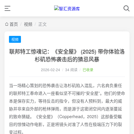
首页
/
视频
/
正文
视频
联邦特工惊魂记：《安全屋》 (2025) 带你体验洛
杉矶恐怖袭击后的猜忌风暴
2026-02-24
/
34 阅读
/
已收录
当一场精心策划的恐怖袭击让洛杉矶陷入混乱，六名肩负重任
的联邦特工奉命退入一座看似坚不可摧的“安全屋”。他们的使命
本是保存实力，等待反击的指令，但没有人预料到，最大的威
胁并非来自外部的枪林弹雨，而是源于这密闭空间内逐渐蔓延
的致命猜疑。《安全屋》（Copperhead，2025）这部备受瞩
目的惊悚动作电影，正是将镜头对准了人性在极端压力下的裂
变过程。