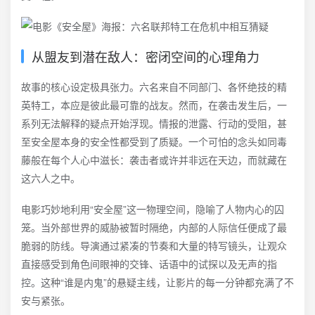
从盟友到潜在敌人：密闭空间的心理角力
故事的核心设定极具张力。六名来自不同部门、各怀绝技的精
英特工，本应是彼此最可靠的战友。然而，在袭击发生后，一
系列无法解释的疑点开始浮现。情报的泄露、行动的受阻，甚
至安全屋本身的安全性都受到了质疑。一个可怕的念头如同毒
藤般在每个人心中滋长：袭击者或许并非远在天边，而就藏在
这六人之中。
电影巧妙地利用“安全屋”这一物理空间，隐喻了人物内心的囚
笼。当外部世界的威胁被暂时隔绝，内部的人际信任便成了最
脆弱的防线。导演通过紧凑的节奏和大量的特写镜头，让观众
直接感受到角色间眼神的交锋、话语中的试探以及无声的指
控。这种“谁是内鬼”的悬疑主线，让影片的每一分钟都充满了不
安与紧张。