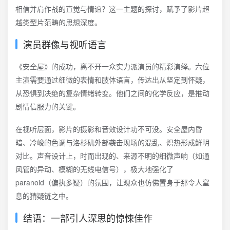
相信并肩作战的直觉与情谊？这一主题的探讨，赋予了影片超
越类型片范畴的思想深度。
演员群像与视听语言
《安全屋》的成功，离不开一众实力派演员的精彩演绎。六位
主演需要通过细微的表情和肢体语言，传达出从坚定到怀疑，
从恐惧到决绝的复杂情绪转变。他们之间的化学反应，是推动
剧情信服力的关键。
在视听层面，影片的摄影和音效设计功不可没。安全屋内昏
暗、冷峻的色调与洛杉矶外部袭击现场的混乱、炽热形成鲜明
对比。声音设计上，时而出现的、来源不明的细微声响（如通
风管的异动、模糊的无线电信号），极大地强化了
paranoid（偏执多疑）的氛围，让观众也仿佛置身于那令人窒
息的猜疑链之中。
结语：一部引人深思的惊悚佳作