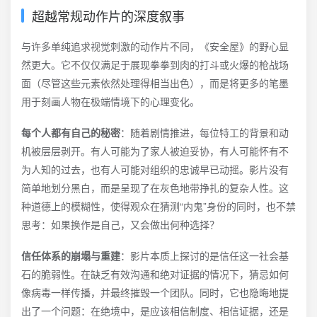
超越常规动作片的深度叙事
与许多单纯追求视觉刺激的动作片不同，《安全屋》的野心显
然更大。它不仅仅满足于展现拳拳到肉的打斗或火爆的枪战场
面（尽管这些元素依然处理得相当出色），而是将更多的笔墨
用于刻画人物在极端情境下的心理变化。
每个人都有自己的秘密
：随着剧情推进，每位特工的背景和动
机被层层剥开。有人可能为了家人被迫妥协，有人可能怀有不
为人知的过去，也有人可能对组织的忠诚早已动摇。影片没有
简单地划分黑白，而是呈现了在灰色地带挣扎的复杂人性。这
种道德上的模糊性，使得观众在猜测“内鬼”身份的同时，也不禁
思考：如果换作是自己，又会做出何种选择？
信任体系的崩塌与重建
：影片本质上探讨的是信任这一社会基
石的脆弱性。在缺乏有效沟通和绝对证据的情况下，猜忌如何
像病毒一样传播，并最终摧毁一个团队。同时，它也隐晦地提
出了一个问题：在绝境中，是应该相信制度、相信证据，还是