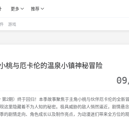
计
更多
推荐
件
游戏
小桃与厄卡伦的温泉小镇神秘冒险
09
ン 第2期）终于回归！本季故事聚焦于主角小桃与伙伴厄卡伦的全新
现这里隐藏着不为人知的秘密。极具威胁的敌人悄然逼近，剧情悬
季的剧情走向、角色成长以及制作亮点，为动漫迷们带来全方位的