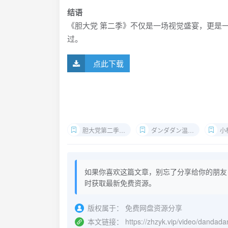
结语
《胆大党 第二季》不仅是一场视觉盛宴，更是
过。
点此下载
胆大党第二季剧情
ダンダダン温泉小镇
小
如果你喜欢这篇文章，别忘了分享给你的朋友
时获取最新免费资源。
版权属于：
免费网盘资源分享
本文链接：
https://zhzyk.vip/video/dandad