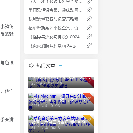
《天下才子必读书》金圣叹点评版 - 经典文学与点评智慧的完美结合
学而思轻课合集：趣味动画同步小学课内知识
私域流量获客与运营策略精讲实战课程：高效获取与运营用户
查小镇传
福尔摩斯系列小说全集：侦探文学的经典之作 [PDF+mobi+epub]
的反派魅
《怪异与少女与神隐》2024：全12集日语中字，探索小镇神秘之谜
《炎炎消防队》漫画 34卷全 作者：大久保笃[mobi]夸克网盘高速下载+免费资源
。角色设
热门文章
《喜人奇妙夜2》4K 60FPS臻彩版：2025年爆笑回归
1
20119 阅读 - 11/19
密，他们
2
M4 Mac mini一键开启2K HiDPI终极教程：告别模糊，解锁高清显示！
6998 阅读 - 01/23
二季充满
3
酷狗音乐第三方客户端MoeKoe Music使用指南：自动领取VIP+多平台支持
6119 阅读 - 04/16