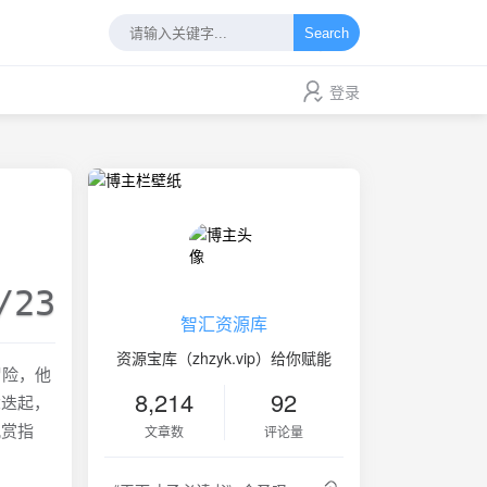
Search
登录
/23
智汇资源库
资源宝库（zhzyk.vip）给你赋能
冒险，他
8,214
92
念迭起，
观赏指
文章数
评论量