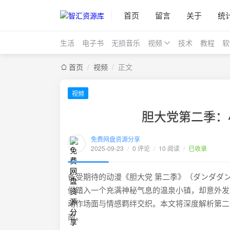
首页
留言
关于
统
生活
电子书
无损音乐
视频
技术
教程
软
首页
/
视频
/
正文
视频
胆大党第二季：
免费网盘资源分享
2025-09-23
/
0 评论
/
10 阅读
/
已收录
备受期待的动漫《胆大党 第二季》（ダンダダ
们踏入一个充满神秘气息的温泉小镇，却意外发
动作场面与情感羁绊交织。本文将深度解析第二
南。