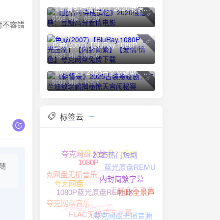
《此情可待成追忆》2020俄语经典：豆瓣高分爱情电影
4
5568 阅读 - 09/20
对不容错
5
色戒(2007)【BluRay.1080P 蓝光压制】【内封简繁】【爱情/情色】夸克网盘免费下载
5523 阅读 - 06/06
《朝雪录》2025古装悬疑剧：李兰迪敖瑞鹏揭秘惊天宫闱秘案
6
5003 阅读 - 10/07
标签云
夸克网盘音乐资源
夸克网盘下载
2025热门短剧
随
蓝光原盘REMUX
1080P高清资源
1080P
夸克网盘无损音乐
夸克网盘资源
内封简繁字幕
无损音乐下载
1080P高清
夸克网盘
杜比全景声
1080P蓝光原盘REMUX
夸克网盘HIFI资源
夸克网盘音乐
中文字幕
夸克网盘无损音源
FLAC无损