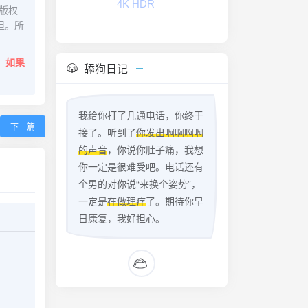
4K HDR
版权
担。所
。
如果
舔狗日记
我给你打了几通电话，你终于
下一篇
接了。听到了
你发出啊啊啊啊
的声音
，你说你肚子痛，我想
你一定是很难受吧。电话还有
个男的对你说“来换个姿势”，
一定是
在做理疗
了。期待你早
日康复，我好担心。