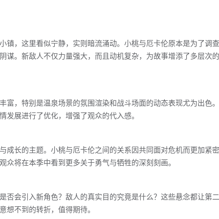
小镇，这里看似宁静，实则暗流涌动。小桃与厄卡伦原本是为了调
阴谋。新敌人不仅力量强大，而且动机复杂，为故事增添了多层次
丰富，特别是温泉场景的氛围渲染和战斗场面的动态表现尤为出色
情发展进行了优化，增强了观众的代入感。
与成长的主题。小桃与厄卡伦之间的关系因共同面对危机而更加紧
观众将在本季中看到更多关于勇气与牺牲的深刻刻画。
是否会引入新角色？敌人的真实目的究竟是什么？这些悬念都让第
意想不到的转折，值得期待。