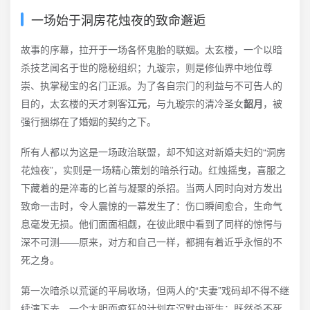
一场始于洞房花烛夜的致命邂逅
故事的序幕，拉开于一场各怀鬼胎的联姻。太玄楼，一个以暗
杀技艺闻名于世的隐秘组织；九璇宗，则是修仙界中地位尊
崇、执掌秘宝的名门正派。为了各自宗门的利益与不可告人的
目的，太玄楼的天才刺客
江元
，与九璇宗的清冷圣女
韶月
，被
强行捆绑在了婚姻的契约之下。
所有人都以为这是一场政治联盟，却不知这对新婚夫妇的“洞房
花烛夜”，实则是一场精心策划的暗杀行动。红烛摇曳，喜服之
下藏着的是淬毒的匕首与凝聚的杀招。当两人同时向对方发出
致命一击时，令人震惊的一幕发生了：伤口瞬间愈合，生命气
息毫发无损。他们面面相觑，在彼此眼中看到了同样的惊愕与
深不可测——原来，对方和自己一样，都拥有着近乎永恒的不
死之身。
第一次暗杀以荒诞的平局收场，但两人的“夫妻”戏码却不得不继
续演下去。一个大胆而疯狂的计划在沉默中诞生：既然杀不死