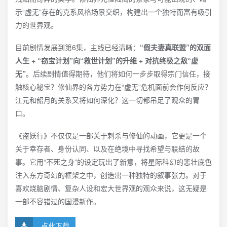
示“虚无”存在的克系风格场景交织，构建出一个独特而富有吸引
力的世界观。
目前剧情发展到第6集，主线已经清晰：
“假夫妻真联盟”的双面
人生 + “窃宝计划”向“救世计划”的升维 + 对抗终极之敌“虚
无”
。后续剧情值得期待，他们将如何一步步取得宗门信任，接
触核心秘宝？修仙界的各方势力在“虚无”危机面前会作何反应？
江元和韶月的关系又将如何深化？这一切都吊足了观众的胃
口。
《盗妖行》不仅仅是一部关于刺杀与修仙的动画，它更是一个
关于幸存者、身份认同、以及在绝境中寻找希望与联结的故
事。它用“不死之身”的设定玩出了新意，将星际科幻的悲壮底色
注入东方奇幻的框架之中，创造出一种独特的叙事张力。对于
喜欢烧脑剧情、复杂人设和宏大世界观的观众来说，这无疑是
一部不容错过的国漫新作。
点此下载