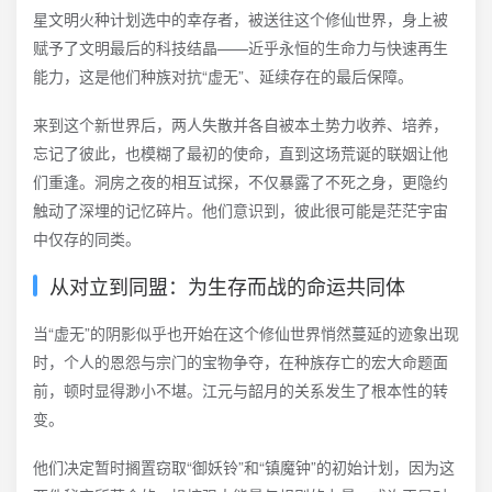
星文明火种计划选中的幸存者，被送往这个修仙世界，身上被
赋予了文明最后的科技结晶——近乎永恒的生命力与快速再生
能力，这是他们种族对抗“虚无”、延续存在的最后保障。
来到这个新世界后，两人失散并各自被本土势力收养、培养，
忘记了彼此，也模糊了最初的使命，直到这场荒诞的联姻让他
们重逢。洞房之夜的相互试探，不仅暴露了不死之身，更隐约
触动了深埋的记忆碎片。他们意识到，彼此很可能是茫茫宇宙
中仅存的同类。
从对立到同盟：为生存而战的命运共同体
当“虚无”的阴影似乎也开始在这个修仙世界悄然蔓延的迹象出现
时，个人的恩怨与宗门的宝物争夺，在种族存亡的宏大命题面
前，顿时显得渺小不堪。江元与韶月的关系发生了根本性的转
变。
他们决定暂时搁置窃取“御妖铃”和“镇魔钟”的初始计划，因为这