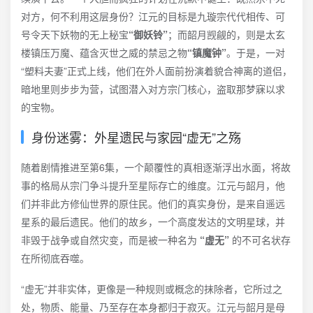
对方，何不利用这层身份？江元的目标是九璇宗代代相传、可
号令天下妖物的无上秘宝
“御妖铃”
；而韶月觊觎的，则是太玄
楼镇压万魔、蕴含灭世之威的禁忌之物
“镇魔钟”
。于是，一对
“塑料夫妻”正式上线，他们在外人面前扮演着貌合神离的道侣，
暗地里则步步为营，试图潜入对方宗门核心，盗取那梦寐以求
的宝物。
身份迷雾：外星遗民与家园“虚无”之殇
随着剧情推进至第6集，一个颠覆性的真相逐渐浮出水面，将故
事的格局从宗门争斗提升至星际存亡的维度。江元与韶月，他
们并非此方修仙世界的原住民。他们的真实身份，是来自遥远
星系的最后遗民。他们的故乡，一个高度发达的文明星球，并
非毁于战争或自然灾变，而是被一种名为
“虚无”
的不可名状存
在所彻底吞噬。
“虚无”并非实体，更像是一种规则或概念的抹除者，它所过之
处，物质、能量、乃至存在本身都归于寂灭。江元与韶月是母