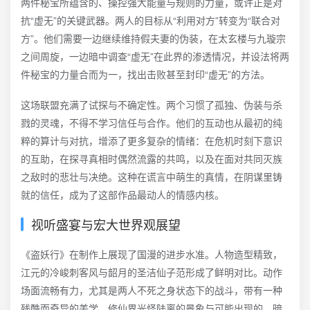
两件秘宝所蕴含的、操控强大能量与规则的力量，或许正是对
抗“虚无”的关键武器。两人的目标从“利用对方”转变为“联合对
方”。他们需要一边继续维持假夫妻的伪装，在太玄楼与九璇宗
之间周旋，一边暗中调查“虚无”在此界的渗透情况，并设法将两
件秘宝的力量合而为一，找出击败甚至封印“虚无”的方法。
这场联盟充满了试探与不确定性。两个习惯了孤独、伪装与杀
戮的灵魂，不得不学习信任与合作。他们的互动也从最初的纯
粹的算计与对抗，增添了更多复杂的情绪：在危机时刻下意识
的互助，在探寻真相时偶然流露的共鸣，以及在面对共同灭族
之敌时的悲壮与决绝。这种在谎言中萌生的真情，在阴谋里铸
就的信任，成为了这部作品最动人的情感内核。
视听盛宴与宏大世界观展望
《盗妖行》在制作上展现了国漫的进步水准。人物造型精致，
江元的冷峻刺客风与韶月的圣洁仙子范形成了鲜明对比。动作
场面流畅有力，尤其是两人不死之身状态下的战斗，带有一种
残酷而奇异的美学。修仙界光怪陆离的景象与可能出现的、暗