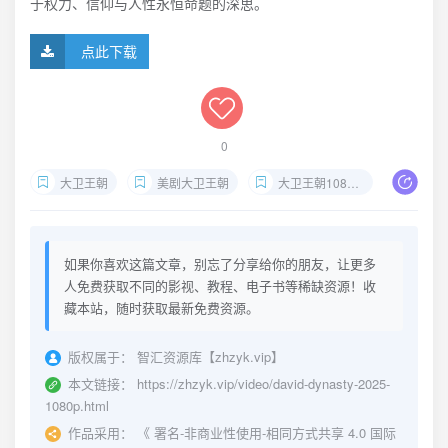
于权力、信仰与人性永恒命题的深思。
点此下载
0
大卫王朝
美剧大卫王朝
大卫王朝1080P下载
大卫王
如果你喜欢这篇文章，别忘了分享给你的朋友，让更多
人免费获取不同的影视、教程、电子书等稀缺资源！收
藏本站，随时获取最新免费资源。
版权属于：
智汇资源库【zhzyk.vip】
本文链接：
https://zhzyk.vip/video/david-dynasty-2025-
1080p.html
作品采用：
《
署名-非商业性使用-相同方式共享 4.0 国际