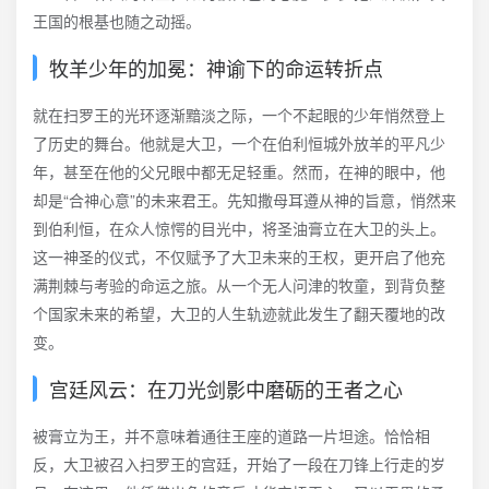
王国的根基也随之动摇。
牧羊少年的加冕：神谕下的命运转折点
就在扫罗王的光环逐渐黯淡之际，一个不起眼的少年悄然登上
了历史的舞台。他就是大卫，一个在伯利恒城外放羊的平凡少
年，甚至在他的父兄眼中都无足轻重。然而，在神的眼中，他
却是“合神心意”的未来君王。先知撒母耳遵从神的旨意，悄然来
到伯利恒，在众人惊愕的目光中，将圣油膏立在大卫的头上。
这一神圣的仪式，不仅赋予了大卫未来的王权，更开启了他充
满荆棘与考验的命运之旅。从一个无人问津的牧童，到背负整
个国家未来的希望，大卫的人生轨迹就此发生了翻天覆地的改
变。
宫廷风云：在刀光剑影中磨砺的王者之心
被膏立为王，并不意味着通往王座的道路一片坦途。恰恰相
反，大卫被召入扫罗王的宫廷，开始了一段在刀锋上行走的岁