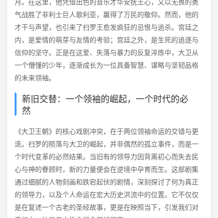
月。在这里，他凭借出色的音乐才华安抚王心，又以无畏的勇
气战胜了非利士巨人歌利亚，赢得了万民的敬仰。然而，他的
才干与声望，也引来了扫罗王愈发疯狂的忌恨与追杀。宫廷之
内，是爱情的萌芽与友情的考验；宫廷之外，是生死的追逐与
信仰的坚守。正是在这爱、失落与暴力的反复淬炼中，大卫从
一个懵懂的少年，逐渐成长为一位具备智慧、谋略与坚韧品格
的未来领袖。
新旧交替：一个领袖的崛起，一个时代的必
然
《大卫王朝》的核心戏剧冲突，在于两位领袖命运的交错与更
迭。扫罗的陨落与大卫的崛起，并非偶然的孤立事件，而是一
个时代变革的必然结果。当旧有的领导力因背离初心而失去民
心与神的眷顾时，新的力量便会在逆境中孕育而生。这部剧集
通过细腻的人物刻画和跌宕起伏的剧情，深刻探讨了何为真正
的领导力，以及个人命运在宏大历史洪流中的位置。它不仅仅
是在复述一个古老的圣经故事，更是在映照当下，引发我们对