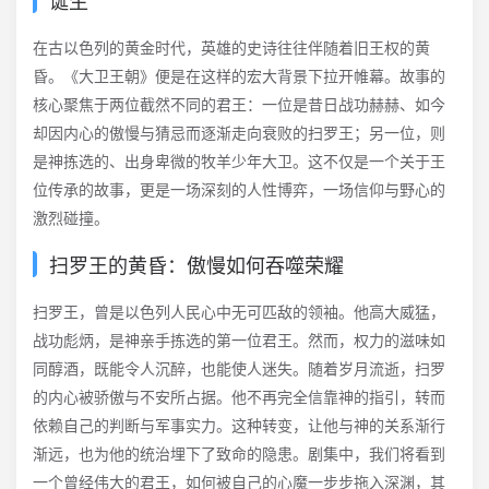
诞生
在古以色列的黄金时代，英雄的史诗往往伴随着旧王权的黄
昏。《大卫王朝》便是在这样的宏大背景下拉开帷幕。故事的
核心聚焦于两位截然不同的君王：一位是昔日战功赫赫、如今
却因内心的傲慢与猜忌而逐渐走向衰败的扫罗王；另一位，则
是神拣选的、出身卑微的牧羊少年大卫。这不仅是一个关于王
位传承的故事，更是一场深刻的人性博弈，一场信仰与野心的
激烈碰撞。
扫罗王的黄昏：傲慢如何吞噬荣耀
扫罗王，曾是以色列人民心中无可匹敌的领袖。他高大威猛，
战功彪炳，是神亲手拣选的第一位君王。然而，权力的滋味如
同醇酒，既能令人沉醉，也能使人迷失。随着岁月流逝，扫罗
的内心被骄傲与不安所占据。他不再完全信靠神的指引，转而
依赖自己的判断与军事实力。这种转变，让他与神的关系渐行
渐远，也为他的统治埋下了致命的隐患。剧集中，我们将看到
一个曾经伟大的君王，如何被自己的心魔一步步拖入深渊，其