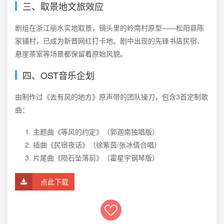
三、取景地文旅效应
剧组在浙江丽水实地取景，镜头里的岭南村原型——松阳县陈
家铺村，已成为新晋网红打卡地。剧中出现的先锋书店民宿、
悬崖茶室等场景都保留着原始风貌。
四、OST音乐企划
由制作过《去有风的地方》原声带的团队操刀，包含3首定制歌
曲：
主题曲《等风的约定》（郭迦南独唱版）
插曲《民宿夜话》（徐紫茵/张冰倩合唱）
片尾曲《陨石坠落前》（霍星宇钢琴版）
点此下载