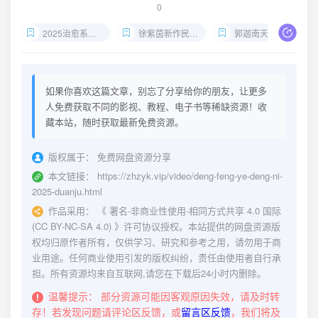
0
2025治愈系短剧
徐紫茵新作民宿题材
郭迦南天文爱好者角色
如果你喜欢这篇文章，别忘了分享给你的朋友，让更多
人免费获取不同的影视、教程、电子书等稀缺资源！收
藏本站，随时获取最新免费资源。
版权属于：
免费网盘资源分享
本文链接：
https://zhzyk.vip/video/deng-feng-ye-deng-ni-
2025-duanju.html
作品采用：
《
署名-非商业性使用-相同方式共享 4.0 国际
(CC BY-NC-SA 4.0)
》许可协议授权。本站提供的网盘资源版
权均归原作者所有，仅供学习、研究和参考之用，请勿用于商
业用途。任何商业使用引发的版权纠纷，责任由使用者自行承
担。所有资源均来自互联网,请您在下载后24小时内删除。
温馨提示：
部分资源可能因客观原因失效，请及时转
存！若发现问题请评论区反馈，或
留言区反馈
，我们将及