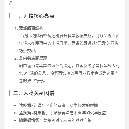
一、剧情核心亮点
双线叙事结构
主线围绕陨石坠落危机展开科学救援支线，副线呈现六位
年轻人在民宿中的生活日常，两条线索通过"等风"的意象
巧妙交织。
反内卷主题呈现
剧中城市青年集体返乡的设定，真实反映了当代年轻人对
996生活的反思，徐紫茵饰演的民宿老板角色成为逃离内
卷的典型符号。
二、人物关系图谱
沈枝意×江澄
：民宿经营者与科学怪才的碰撞
孟娇娇×林岸锦
：职场精英与艺术青年的化学反应
隐藏感情线
：姜楚扬对沈枝意的默默守护