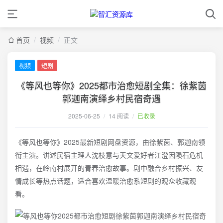
首页
/
视频
/
正文
视频
短剧
《等风也等你》2025都市治愈短剧全集：徐紫茵
郭迦南演绎乡村民宿奇遇
2025-06-25
/
14 阅读
/
已收录
《等风也等你》2025最新短剧网盘资源，由徐紫茵、郭迦南领
衔主演。讲述民宿主理人沈枝意与天文爱好者江澄因陨石危机
相遇，在岭南村展开的青春治愈故事。剧中融合乡村振兴、友
情成长等热点话题，适合喜欢温暖治愈系短剧的观众收藏观
看。