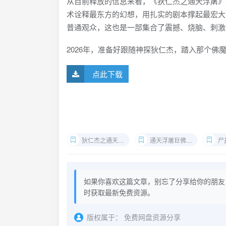
从目前释放的信息来看，《狄仁杰之通天浮屠》
术诠释最东方的幻想，用扎实的剧本撑起最宏大
普通观众，这也是一部集合了震撼、烧脑、刺激
2026年，准备好跟随神探狄仁杰，踏入那个
点此下载
狄仁杰之通天浮屠2026电影下载
通天浮屠巨佛攻城解析
尸
如果你喜欢这篇文章，别忘了分享给你的朋友
时获取最新免费资源。
版权属于：
免费网盘资源分享