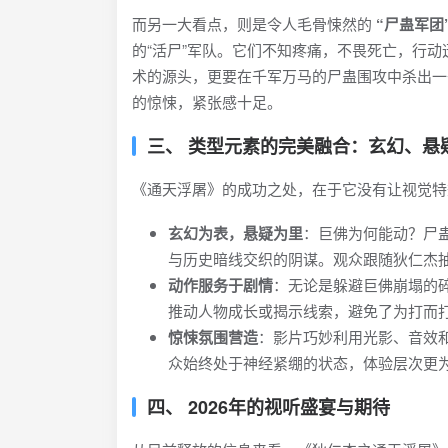
而另一大看点，则是令人毛骨悚然的
“尸蛊军团
的“活尸”军队。它们不知疼痛，不畏死亡，行
术的源头，更要在千军万马的尸蛊围攻中杀出一
的惊悚，紧张感十足。
三、 类型元素的完美融合：玄幻、悬
《通天浮屠》的成功之处，在于它没有让视觉特
玄幻为表，悬疑为里
：巨佛为何能动？尸
与历史暗线交织的阴谋。观众跟随狄仁杰
动作服务于剧情
：无论是躲避巨佛崩塌的
推动人物成长或揭示线索，避免了为打而
惊悚氛围营造
：影片巧妙利用光影、音效和突
众始终处于神经紧绷的状态，体验层次更
四、 2026年的视听盛宴与期待