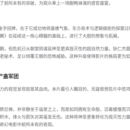
了前所未有的突破，为观众奉上一场酣畅淋漓的感官盛宴。
块金字招牌，在于它成功地将盛唐气象、东方奇术与逻辑缜密的探案过
屠》在延续这一核心精髓的基础上，进行了大胆的想象与拓展。
期，但危机已从朝堂阴谋延伸至更具毁灭性的超自然力量。狄仁杰
老秘术、足以倾覆王朝的恐怖威胁。这种升级使得影片的格局更为
尸蛊军团
力的视觉呈现就是其血肉。本片最引人瞩目的，无疑是预告片中惊
质巨佛，并非静坐于庙堂之上，而是如同拥有生命般，迈着缓慢而
积木，烽火与箭矢对其毫发无伤。这种将神圣意象转化为毁灭性力
奇幻电影中前所未有的奇观。