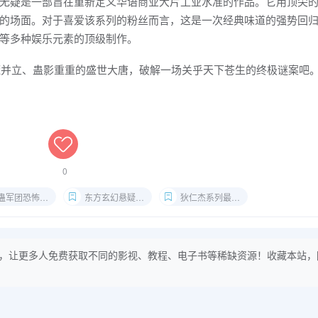
无疑是一部旨在重新定义华语商业大片工业水准的作品。它用顶尖
的场面。对于喜爱该系列的粉丝而言，这是一次经典味道的强势回
等多种娱乐元素的顶级制作。
佛魔并立、蛊影重重的盛世大唐，破解一场关乎天下苍生的终极谜案吧
0
蛊军团恐怖场景
东方玄幻悬疑电影推荐
狄仁杰系列最新作观看
，让更多人免费获取不同的影视、教程、电子书等稀缺资源！收藏本站，