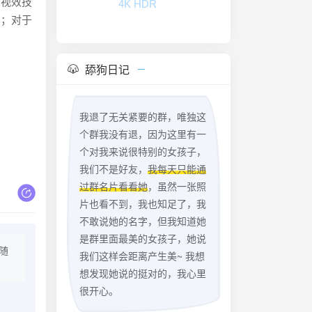
的视效技
4K HDR
归；对于
。
舔狗日记
我退了无关紧要的群，唯独这
个群我没有退，因为这里有一
个对我来说很特别的女孩子，
我们不是好友，
我每天只能通
过群名片看看她
，虽然一张照
片也看不到，我也知足了，我
不敢说她的名字，但我知道她
是群里面最美的女孩子，她说
随
我们这样会距离产生美~ 我想
想发现她说的挺对的，我心里
很开心。