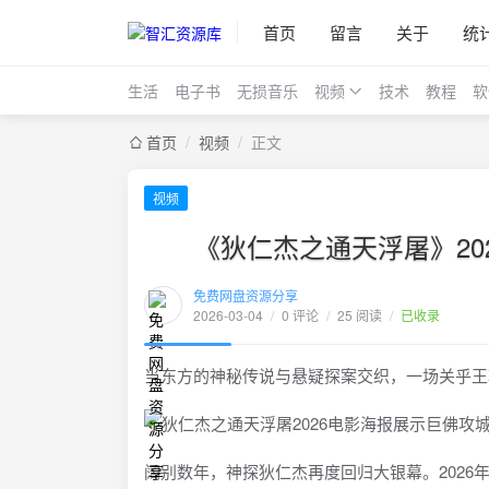
首页
留言
关于
统
生活
电子书
无损音乐
视频
技术
教程
软
首页
/
视频
/
正文
视频
《狄仁杰之通天浮屠》2
免费网盘资源分享
2026-03-04
/
0 评论
/
25 阅读
/
已收录
当东方的神秘传说与悬疑探案交织，一场关乎王
阔别数年，神探狄仁杰再度回归大银幕。202