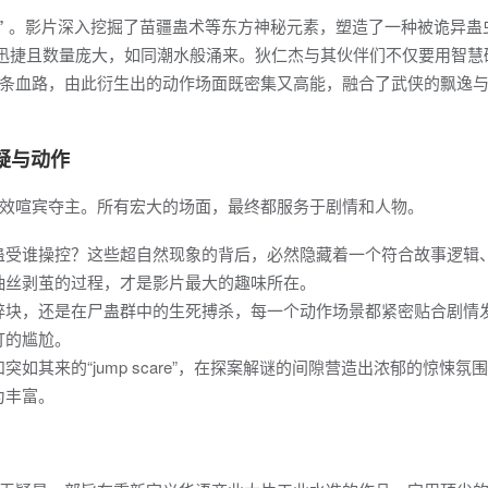
”
。影片深入挖掘了苗疆蛊术等东方神秘元素，塑造了一种被诡异蛊
动迅捷且数量庞大，如同潮水般涌来。狄仁杰与其伙伴们不仅要用智慧
条血路，由此衍生出的动作场面既密集又高能，融合了武侠的飘逸
疑与动作
效喧宾夺主。所有宏大的场面，最终都服务于剧情和人物。
蛊受谁操控？这些超自然现象的背后，必然隐藏着一个符合故事逻辑
抽丝剥茧的过程，才是影片最大的趣味所在。
碎块，还是在尸蛊群中的生死搏杀，每一个动作场景都紧密贴合剧情
打的尴尬。
如其来的“jump scare”，在探案解谜的间隙营造出浓郁的惊悚氛
为丰富。