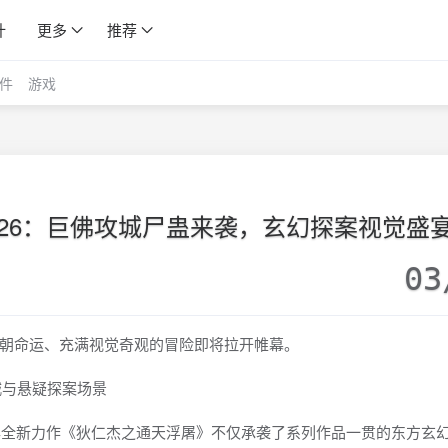
计
更多
推荐
件
游戏
026：巨佛攻城尸蛊来袭，玄幻探案视觉盛
03
朝命运、充满视觉奇观的冒险即将拉开帷幕。
6年全新力作《狄仁杰之通天浮屠》不仅承袭了系列作品一贯的东方玄