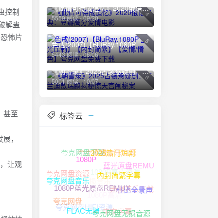
《此情可待成追忆》2020俄语经典：豆瓣高分爱情电影
虫控制
4
5559 阅读 - 09/20
破解蛊
与恐怖片
5
色戒(2007)【BluRay.1080P 蓝光压制】【内封简繁】【爱情/情色】夸克网盘免费下载
5443 阅读 - 06/06
《朝雪录》2025古装悬疑剧：李兰迪敖瑞鹏揭秘惊天宫闱秘案
6
5001 阅读 - 10/07
、甚至
标签云
发展，
夸克网盘音乐资源
夸克网盘下载
2025热门短剧
围，让观
蓝光原盘REMUX
1080P高清资源
1080P
夸克网盘资源
夸克网盘无损音乐
内封简繁字幕
无损音乐下载
1080P高清
夸克网盘音乐
杜比全景声
1080P蓝光原盘REMUX
夸克网盘HIFI资源
夸克网盘
中文字幕
夸克网盘无损音源
FLAC无损