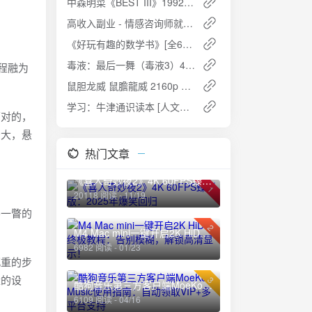
中森明菜《BEST III》1992精选辑：重温1980年代日本流行音乐的经典之声
高收入副业 - 情感咨询师就业直通班
《好玩有趣的数学书》[全6册]：激发孩子数学兴趣的经典读物
毒液：最后一舞（毒液3）4K HDR 英语中字：至暗时刻的终极对决
程融为
鼠胆龙威 鼠膽龍威 2160p Remux (1995)
学习：牛津通识读本 [人文社科] [PDF+全格式]：探索学习的本质与心理学奥秘
面对的，
宏大，悬
热门文章
《喜人奇妙夜2》4K 60FPS臻彩版：2025年爆笑回归
1
20118 阅读 - 11/19
鸿一瞥的
2
M4 Mac mini一键开启2K HiDPI终极教程：告别模糊，解锁高清显示！
6982 阅读 - 01/23
沉重的步
量的设
3
酷狗音乐第三方客户端MoeKoe Music使用指南：自动领取VIP+多平台支持
6109 阅读 - 04/16