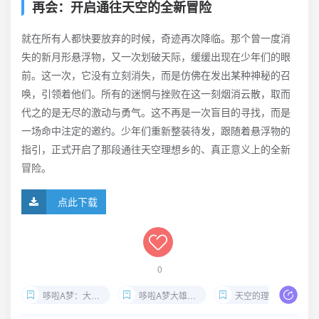
再会：开启通往天空的全新冒险
就在所有人都快要放弃的时候，奇迹再次降临。那个曾一度消
失的新月形悬浮物，又一次划破天际，缓缓出现在少年们的眼
前。这一次，它没有立刻消失，而是仿佛在发出某种神秘的召
唤，引领着他们。所有的迷惘与挫败在这一刻烟消云散，取而
代之的是无尽的激动与勇气。这不再是一次盲目的寻找，而是
一场命中注定的邀约。少年们重新整装待发，跟随着悬浮物的
指引，正式开启了那段通往天空理想乡的、真正意义上的全新
冒险。
点此下载
0
哆啦A梦：大雄与天空的理想乡 4K
哆啦A梦大雄与天空的理想乡下载
天空的理想乡 剧情介绍