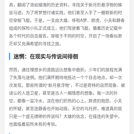
具，翻阅了浩如烟海的历史资料，寻找关于新月形悬浮物的蛛
丝马迹。为了将梦想付诸实践，他们甚至入手了一艘崭新的时
空穿梭飞艇。于是，一支由大雄、哆啦A梦、胖虎、小夫和静香
组成的探险小队正式成立，他们驾驶着飞艇，循着历史记载中
各个时代的目击报告，穿梭于不同的时空，开启了一场看似渺
茫却又充满希望的寻找之旅。
迷惘：在现实与传说间徘徊
然而，通往理想乡的道路远比想象中曲折。少年们的旅程充满
了失落与迷惘。他们满怀期待地抵达一个个目击地点，却一次
次发现，那些所谓的“新月悬浮物”，不过是奇特的自然现象、被
误认的人造卫星，甚至是古人一厢情愿的想象。每一次的扑
空，都像一盆冷水，浇在他们炽热的心上。胖虎的抱怨、小夫
的怀疑，甚至连静香也开始动摇，天空的乌托邦，难道真的就
只是一个虚无缥缈的传说吗？大雄的信念，在接连的失望中，
也面临着前所未有的考验。