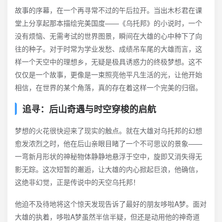
故事的序幕，在一个再寻常不过的午后拉开。当出木杉君在课
堂上分享起那本描绘完美国度——《乌托邦》的小说时，一个
没有烦恼、无需考试的世界图景，瞬间在大雄的心中种下了向
往的种子。对于时常为学业发愁、成绩吊车尾的大雄而言，这
样一个天空中的理想乡，无疑是极具诱惑力的终极梦想。这不
仅仅是一个故事，更像是一束照亮他平凡生活的光，让他开始
相信，在世界的某个角落，真的存在着这样一个完美的归宿。
追寻：后山奇遇与时空穿梭的启航
梦想的火花很快迎来了现实的触点。就在大雄对乌托邦的幻想
愈发浓烈之时，他在后山亲眼目睹了一个不可思议的景象——
一弯新月形状的神秘物体静静地悬浮于空中，旋即又消失得无
影无踪。这次短暂的邂逅，让大雄的内心掀起巨浪，他确信，
这绝非幻觉，正是传说中的天空乌托邦！
他迫不及待地将这个惊天发现告诉了最好的朋友哆啦A梦。面对
大雄的执着，哆啦A梦虽然半信半疑，但还是动用他的神奇道