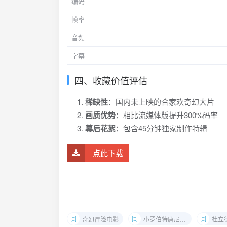
编码
帧率
音频
字幕
四、收藏价值评估
稀缺性
：国内未上映的合家欢奇幻大片
画质优势
：相比流媒体版提升300%码率
幕后花絮
：包含45分钟独家制作特辑
点此下载
奇幻冒险电影
小罗伯特唐尼电影
杜立