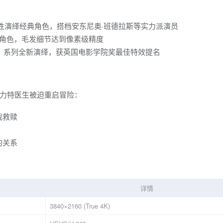
性演绎经典角色，搭档安东尼奥·班德拉斯等实力派演员
I动物角色，毛发细节达到像素级精度
生》系列全新演绎，获英国电影学院奖最佳特效提名
力特医生被迫重启冒险：
我救赎
的关系
详情
3840×2160 (True 4K)