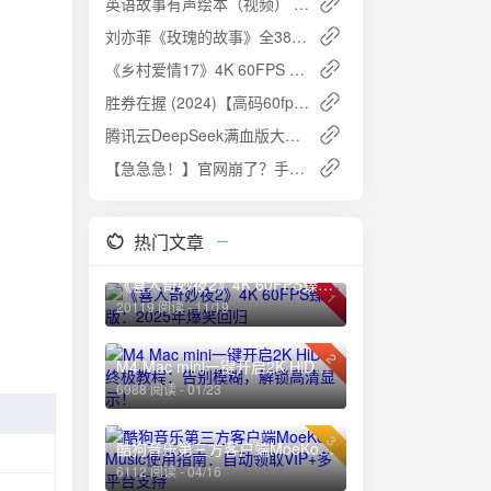
英语故事有声绘本（视频） - 儿童英语学习的理想选择
刘亦菲《玫瑰的故事》全38集 1080P 国语中字 [剧情/爱情]
《乡村爱情17》4K 60FPS 全集下载：象牙山婚姻保卫战爆笑开打！附全系列资源（2006-2025）🌾
胜券在握 (2024)【高码60fps】夸克网盘免费下载
腾讯云DeepSeek满血版大模型限时免费开放，2025年2月25日前速领AI红利
【急急急！】官网崩了？手把手教你白嫖DeepSeek满血版R1模型，打工人自救指南！
热门文章
《喜人奇妙夜2》4K 60FPS臻彩版：2025年爆笑回归
1
20119 阅读 - 11/19
2
M4 Mac mini一键开启2K HiDPI终极教程：告别模糊，解锁高清显示！
6988 阅读 - 01/23
3
酷狗音乐第三方客户端MoeKoe Music使用指南：自动领取VIP+多平台支持
6112 阅读 - 04/16