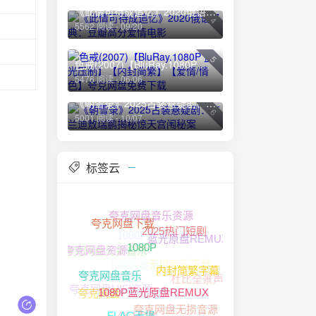
《此情可待成追忆》2020俄语经典：豆瓣高分爱情电影
4
5562 阅读 - 09/20
5
色戒(2007)【BluRay.1080P 蓝光压制】【内封简繁】【爱情/情色】夸克网盘免费下载
5476 阅读 - 06/06
《朝雪录》2025古装悬疑剧：李兰迪敖瑞鹏揭秘惊天宫闱秘案
6
5001 阅读 - 10/07
标签云
夸克网盘音乐资源
1080P高清资源
夸克网盘下载
蓝光原盘REMUX
2025热门短剧
夸克网盘无损音乐
夸克网盘资源
无损音乐下载
1080P高清
1080P
杜比全景声
内封简繁字幕
夸克网盘HIFI资源
中文字幕
夸克网盘音乐
夸克网盘
1080P蓝光原盘REMUX
夸克网盘无损音源
4K HDR