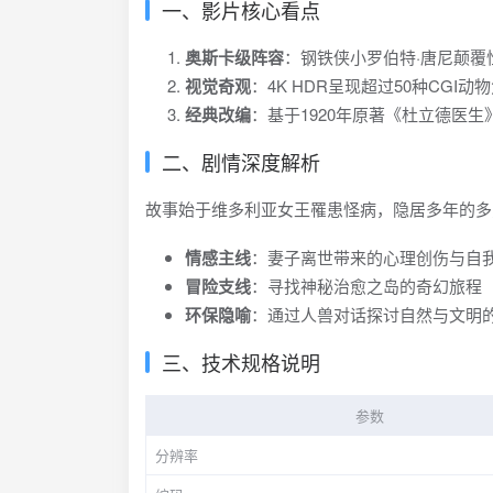
一、影片核心看点
奥斯卡级阵容
：钢铁侠小罗伯特·唐尼颠覆
视觉奇观
：4K HDR呈现超过50种CG
经典改编
：基于1920年原著《杜立德医
二、剧情深度解析
故事始于维多利亚女王罹患怪病，隐居多年的多
情感主线
：妻子离世带来的心理创伤与自
冒险支线
：寻找神秘治愈之岛的奇幻旅程
环保隐喻
：通过人兽对话探讨自然与文明
三、技术规格说明
参数
分辨率