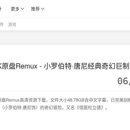
计
更多
推荐
件
游戏
原盘Remux - 小罗伯特·唐尼经典奇幻巨制
06
/2160p原盘Remux高清资源下载，文件大小48.78GB含中文字幕，已完美
（小罗伯特·唐尼饰）的奇幻冒险，又名《怪医杜立德》。