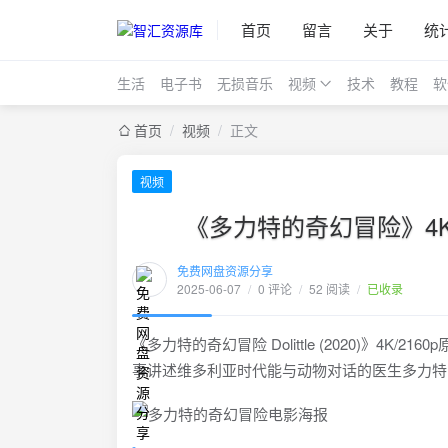
首页
留言
关于
统
生活
电子书
无损音乐
视频
技术
教程
软
首页
/
视频
/
正文
视频
《多力特的奇幻冒险》4K
免费网盘资源分享
2025-06-07
/
0 评论
/
52 阅读
/
已收录
《多力特的奇幻冒险 Dolittle (2020)》4K
事讲述维多利亚时代能与动物对话的医生多力特