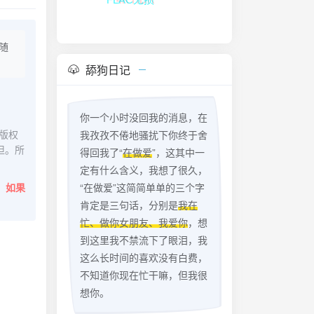
FLAC无损
随
舔狗日记
你一个小时没回我的消息，在
版权
我孜孜不倦地骚扰下你终于舍
担。所
得回我了“
在做爱
”，这其中一
定有什么含义，我想了很久，
。
如果
“在做爱”这简简单单的三个字
肯定是三句话，分别是
我在
忙、做你女朋友、我爱你
，想
到这里我不禁流下了眼泪，我
这么长时间的喜欢没有白费，
不知道你现在忙干嘛，但我很
想你。