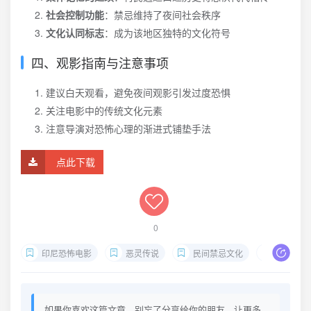
社会控制功能
：禁忌维持了夜间社会秩序
文化认同标志
：成为该地区独特的文化符号
四、观影指南与注意事项
建议白天观看，避免夜间观影引发过度恐惧
关注电影中的传统文化元素
注意导演对恐怖心理的渐进式铺垫手法
点此下载
0
印尼恐怖电影
恶灵传说
民间禁忌文化
三宝垄鬼
如果你喜欢这篇文章，别忘了分享给你的朋友，让更多