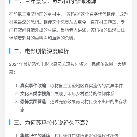
一、百年禁忌：苏玛拉的恐怖起源
在印尼三宝垄地区的乡村中，"苏玛拉"这个名字代代相传，成为
村民最深的恐惧。相传这个恶灵从古至今一直在村庄游荡，专
门在夜间狩猎外出的村民。当地老人讲述，苏玛拉的出现往往
伴随着刺耳的尖叫声和血腥的杀戮。
二、电影剧情深度解析
2024年最新恐怖电影《恶灵苏玛拉》将这一民间传说搬上大银
幕：
真实事件改编
：取材自三宝垄地区真实流传的灵异事件
文化人类学视角
：展现了印尼乡村独特的信仰体系
恐怖氛围营造
：通过光影效果再现村民夜不出户的生存状
态
三、为何苏玛拉传说经久不衰？
集体记忆的延续
：村民通过口述历史将恐惧代代相传