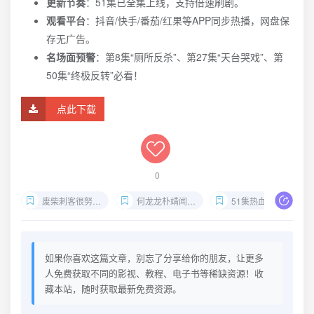
更新节奏
：51集已全集上线，支持倍速刷剧。
观看平台
：抖音/快手/番茄/红果等APP同步热播，网盘保
存无广告。
名场面预警
：第8集“厕所反杀”、第27集“天台哭戏”、第
50集“终极反转”必看！
点此下载
0
废柴刺客很努力全集免费观看
何龙龙朴靖闻短剧
51集热血短剧网盘
如果你喜欢这篇文章，别忘了分享给你的朋友，让更多
人免费获取不同的影视、教程、电子书等稀缺资源！收
藏本站，随时获取最新免费资源。