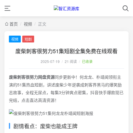
首页
/
视频
/
正文
视频
短剧
废柴刺客很努力51集短剧全集免费在线观看
2025-07-19
/
21 阅读
/
已收录
废柴刺客很努力网盘资源
同步更新中！何龙龙、朴靖闻领衔主
演的51集热血短剧，讲述废柴少年逆袭成刺客界黑马的爆笑励
志故事，全程无尿点，每集3分钟爽点密集，抖音快手爆款现已
完结，点击直达高清资源！
剧情看点：废柴也能成王牌