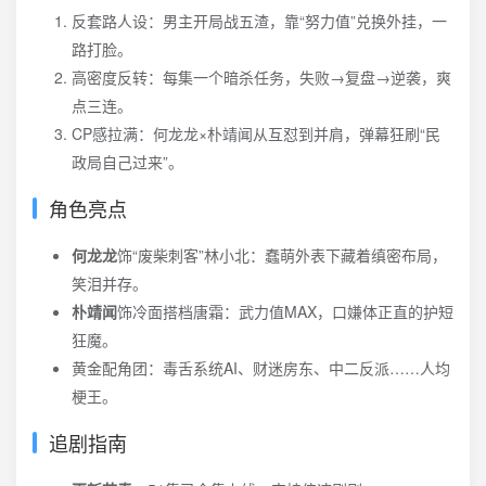
反套路人设：男主开局战五渣，靠“努力值”兑换外挂，一
路打脸。
高密度反转：每集一个暗杀任务，失败→复盘→逆袭，爽
点三连。
CP感拉满：何龙龙×朴靖闻从互怼到并肩，弹幕狂刷“民
政局自己过来”。
角色亮点
何龙龙
饰“废柴刺客”林小北：蠢萌外表下藏着缜密布局，
笑泪并存。
朴靖闻
饰冷面搭档唐霜：武力值MAX，口嫌体正直的护短
狂魔。
黄金配角团：毒舌系统AI、财迷房东、中二反派……人均
梗王。
追剧指南