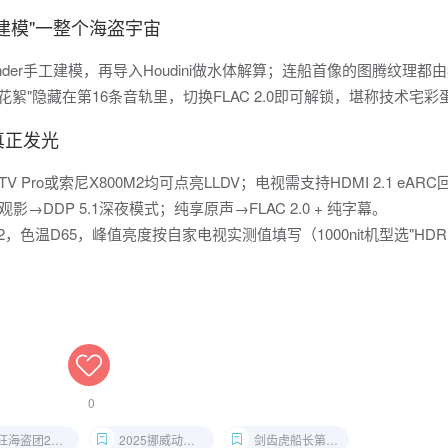
建模"一整个海盗宇宙
采用Blender手工建模，再导入Houdini做水体解算；连船首像的图腾纹理都
絮"隐藏在第16条音轨里，切换FLAC 2.0即可解锁，堪称技术宅彩
真正发光
ld TV Pro或索尼X800M2均可点亮LLDV；电视需支持HDMI 2.1 eAR
影→DDP 5.1深夜模式；纯享原声→FLAC 2.0 + 纯字幕。
，色温D65，峰值亮度按自家电视实测值填写（1000nit机型选"HDR
0
海盗团2国语配音音轨
2025挪威动画电影4K HDR
剑齿虎船长第二部高清收藏版