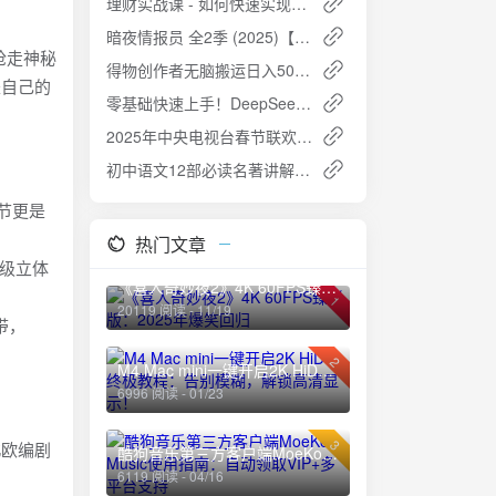
理财实战课 - 如何快速实现0-30万原始财富积累
暗夜情报员 全2季 (2025)【1080P】【内嵌中英字幕】剧情/动作/惊悚
抢走神秘
得物创作者无脑搬运日入500+：小白也能轻松上手
是自己的
零基础快速上手！DeepSeek 网页版AI工具使用图文指南
2025年中央电视台春节联欢晚会（1080p 60FPS）高清资源分享
初中语文12部必读名著讲解课：深入理解文学经典
细节更是
热门文章
i级立体
《喜人奇妙夜2》4K 60FPS臻彩版：2025年爆笑回归
1
20119 阅读 - 11/19
带，
2
M4 Mac mini一键开启2K HiDPI终极教程：告别模糊，解锁高清显示！
6996 阅读 - 01/23
3
北欧编剧
酷狗音乐第三方客户端MoeKoe Music使用指南：自动领取VIP+多平台支持
6119 阅读 - 04/16