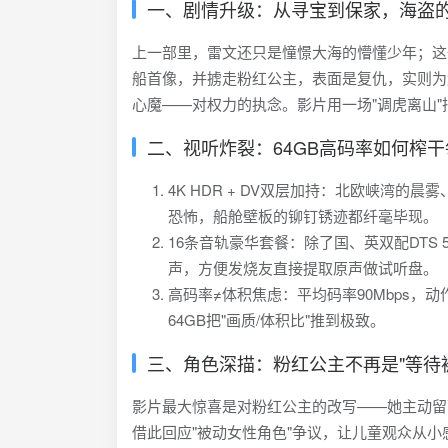
一、剧情升级：从寻宝到保家，海盗
上一部里，雷文还只是憧憬大海的懵懂少年；这一
船首像，并掳走粉红公主，表面是复仇，实则为
心魔——对权力的执念。影片用一场"调虎离山"
二、视听炸裂：64GB高码率如何榨
4K HDR + DV双层加持：北欧峡湾的
恐怖，船舱壁板的铆钉锈迹都纤毫毕现。
16条音轨豪华套餐：除了国、英双配DTS 5.
声，方便发烧友直接提取原声做试听盘。
高码率≠体积焦虑：平均码率90Mbps，动
64GB把"画质/体积比"推到极致。
三、角色深描：粉红公主不再是"等待
影片最大惊喜是对粉红公主的改写——她主动留
借此回应"被动女性角色"争议，让儿童观众从小