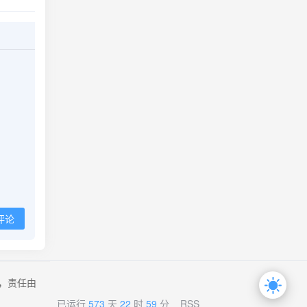
评论
，责任由
已运行
573
天
22
时
59
分
RSS