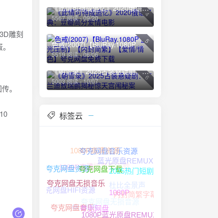
《此情可待成追忆》2020俄语经典：豆瓣高分爱情电影
4
5567 阅读 - 09/20
由3D雕刻
5
色戒(2007)【BluRay.1080P 蓝光压制】【内封简繁】【爱情/情色】夸克网盘免费下载
蛋。
5519 阅读 - 06/06
《朝雪录》2025古装悬疑剧：李兰迪敖瑞鹏揭秘惊天宫闱秘案
6
5003 阅读 - 10/07
C回传。
10
标签云
1080P高清资源
夸克网盘音乐资源
蓝光原盘REMUX
无损音乐下载
1080P高清
夸克网盘资源
2025热门短剧
夸克网盘下载
中文字幕
杜比全景声
夸克网盘HIFI资源
夸克网盘无损音乐
内封简繁字幕
夸克网盘无损音源
1080P
4K HDR
夸克网盘音乐
夸克网盘
1080P蓝光原盘REMUX