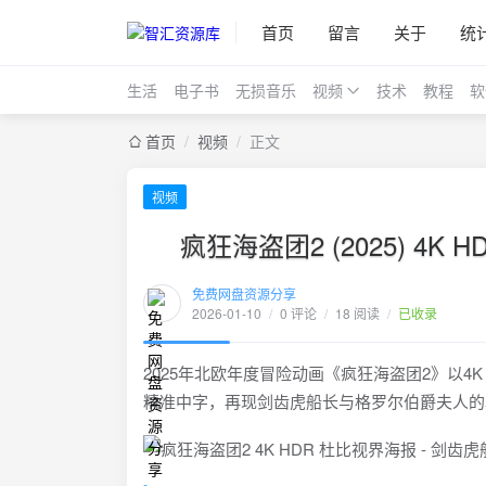
首页
留言
关于
统
生活
电子书
无损音乐
视频
技术
教程
软
首页
/
视频
/
正文
视频
疯狂海盗团2 (2025) 4
免费网盘资源分享
2026-01-10
/
0 评论
/
18 阅读
/
已收录
2025年北欧年度冒险动画《疯狂海盗团2》以4K
精准中字，再现剑齿虎船长与格罗尔伯爵夫人的