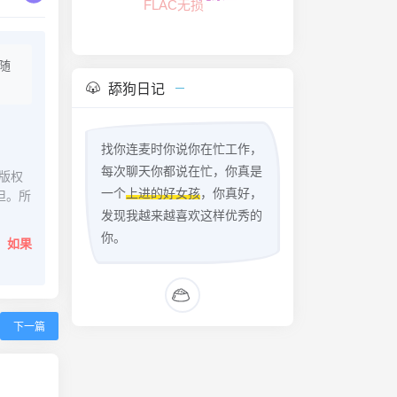
FLAC无损
随
舔狗日记
找你连麦时你说你在忙工作，
每次聊天你都说在忙，你真是
版权
一个
上进的好女孩
，你真好，
担。所
发现我越来越喜欢这样优秀的
你。
。
如果
下一篇