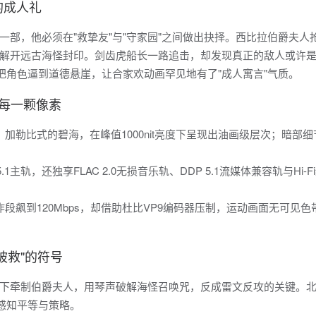
的成人礼
部，他必须在"救挚友"与"守家园"之间做出抉择。西比拉伯爵夫人
解开远古海怪封印。剑齿虎船长一路追击，却发现真正的敌人或许
把角色逼到道德悬崖，让合家欢动画罕见地有了"成人寓言"气质。
干每一颗像素
晨雾、加勒比式的碧海，在峰值1000nit亮度下呈现出油画级层次；暗部
1主轨，还独享FLAC 2.0无损音乐轨、DDP 5.1流媒体兼容轨与Hi-F
作段飙到120Mbps，却借助杜比VP9编码器压制，运动画面无可见色
被救"的符号
下牵制伯爵夫人，用琴声破解海怪召唤咒，反成雷文反攻的关键。
感知平等与策略。