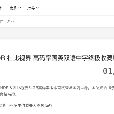
计
更多
推荐
件
游戏
K HDR 杜比视界 高码率国英双语中字终极收藏
01
 HDR & 杜比视界64GB高码率版本首次登陆国内盘源，国英双语16
巅峰海战。