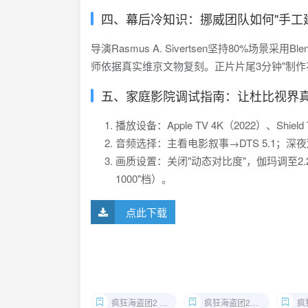
四、幕后冷知识：挪威团队如何"手工
导演Rasmus A. Sivertsen坚持80%场景
师依据真实维京文物复刻。正片片尾3分钟"制作花
五、家庭影院调试指南：让杜比视界
播放设备：Apple TV 4K（2022）、Shie
音频选择：主看电影叙事→DTS 5.1；深夜观
画质设置：关闭"动态对比度"，伽玛调至2.2
1000"档）。
点此下载
疯狂海盗团2 4K蓝光原盘下载
疯狂海盗团2杜比视界版资源
疯狂