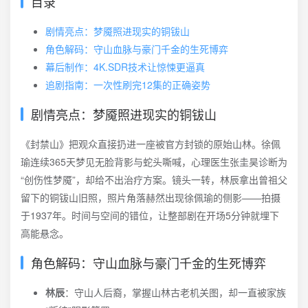
目录
剧情亮点：梦魇照进现实的铜钹山
角色解码：守山血脉与豪门千金的生死博弈
幕后制作：4K.SDR技术让惊悚更逼真
追剧指南：一次性刷完12集的正确姿势
剧情亮点：梦魇照进现实的铜钹山
《封禁山》把观众直接扔进一座被官方封锁的原始山林。徐佩
瑜连续365天梦见无脸背影与蛇头嘶喊，心理医生张圭昊诊断为
“创伤性梦魇”，却给不出治疗方案。镜头一转，林辰拿出曾祖父
留下的铜钹山旧照，照片角落赫然出现徐佩瑜的侧影——拍摄
于1937年。时间与空间的错位，让整部剧在开场5分钟就埋下
高能悬念。
角色解码：守山血脉与豪门千金的生死博弈
林辰
：守山人后裔，掌握山林古老机关图，却一直被家族