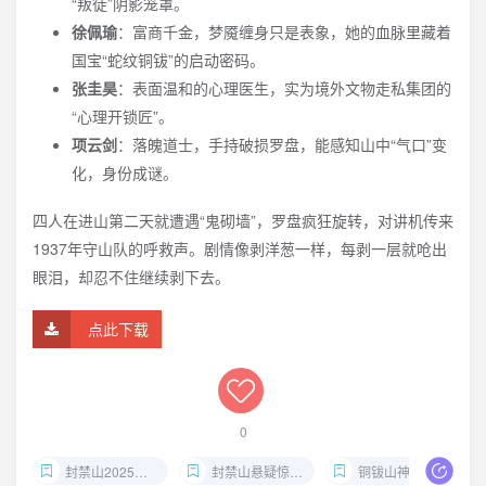
“叛徒”阴影笼罩。
徐佩瑜
：富商千金，梦魇缠身只是表象，她的血脉里藏着
国宝“蛇纹铜钹”的启动密码。
张圭昊
：表面温和的心理医生，实为境外文物走私集团的
“心理开锁匠”。
项云剑
：落魄道士，手持破损罗盘，能感知山中“气口”变
化，身份成谜。
四人在进山第二天就遭遇“鬼砌墙”，罗盘疯狂旋转，对讲机传来
1937年守山队的呼救声。剧情像剥洋葱一样，每剥一层就呛出
眼泪，却忍不住继续剥下去。
点此下载
0
封禁山2025全集4K下载
封禁山悬疑惊悚剧百度网盘
铜钹山神秘事件国产剧