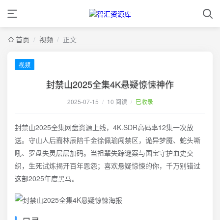
首页
/
视频
/
正文
视频
封禁山2025全集4K悬疑惊悚神作
2025-07-15
/
10 阅读
/
已收录
封禁山2025全集网盘资源上线，4K.SDR高码率12集一次放
送。守山人后裔林辰陪千金徐佩瑜闯禁区，诡异梦魇、蛇头嘶
吼、罗盘失灵层层加码。当祖辈失踪谜案与国宝守护血史交
织，生死试炼揭开百年恩怨；喜欢悬疑惊悚的你，千万别错过
这部2025年度黑马。