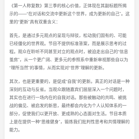
《第一人称复数》第三季的核心价值，正体现在其副标题所揭
示的——“在对话和交流中更新这个世界，成为更新的自己”。这
里的“更新”具有双重含义：
首先，是通过多元观点的呈现与辩驳，松动我们固有的、可能
已经僵化的世界观。节目不提供标准答案，而是展示思考的过
程。观众在聆听不同甚至对立的观点时，被迫走出自己的“信息
茧房”，从一个更广阔、更多元的参照系中重新审视那些自以为
“理所当然”的事情，从而实现对“世界”理解的更新。
其次，也是更重要的，是促成“自我”的更新。真正的对话是一种
深刻的互动与反省。当观众跟随嘉宾们层层深入一个问题时，
其实也在进行一场内在的自我对话。那些被触动的共鸣、被挑
战的偏见、被启发的新思，最终都会内化为个人认知体系的一
部分，促使我们以更开放、更成熟的心态面对生活。节目本质
上是在提供一种“思维健身”，锻炼我们批判性思考和共情理解的
能力。