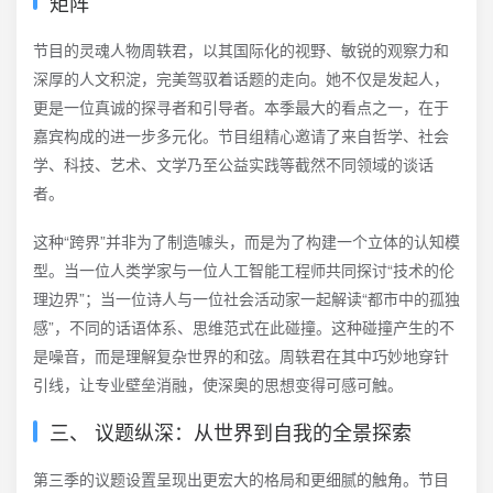
矩阵
节目的灵魂人物周轶君，以其国际化的视野、敏锐的观察力和
深厚的人文积淀，完美驾驭着话题的走向。她不仅是发起人，
更是一位真诚的探寻者和引导者。本季最大的看点之一，在于
嘉宾构成的进一步多元化。节目组精心邀请了来自哲学、社会
学、科技、艺术、文学乃至公益实践等截然不同领域的谈话
者。
这种“跨界”并非为了制造噱头，而是为了构建一个立体的认知模
型。当一位人类学家与一位人工智能工程师共同探讨“技术的伦
理边界”；当一位诗人与一位社会活动家一起解读“都市中的孤独
感”，不同的话语体系、思维范式在此碰撞。这种碰撞产生的不
是噪音，而是理解复杂世界的和弦。周轶君在其中巧妙地穿针
引线，让专业壁垒消融，使深奥的思想变得可感可触。
三、 议题纵深：从世界到自我的全景探索
第三季的议题设置呈现出更宏大的格局和更细腻的触角。节目