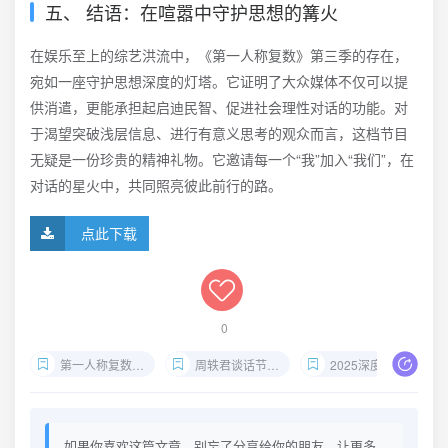
五、 结语：在喧嚣中守护思想的篝火
在娱乐至上的综艺洪流中，《第一人称复数》第三季的存在，
宛如一座守护思想深度的灯塔。它证明了大众媒体不仅可以提
供消遣，更能承担起启迪民智、促进社会理性对话的功能。对
于渴望突破浅层信息、进行有意义思考的观众而言，这档节目
无疑是一份珍贵的精神礼物。它邀请每一个“我”加入“我们”，在
对话的星火中，共同照亮彼此前行的路。
点此下载
0
第一人称复数第三季在线观看
周轶君谈话节目推荐
2025深度文化访谈
如果你喜欢这篇文章，别忘了分享给你的朋友，让更多