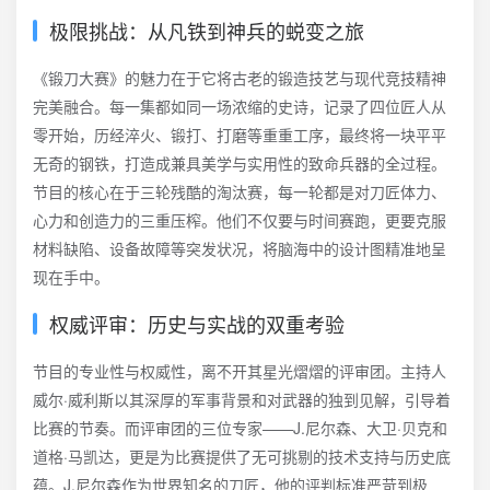
极限挑战：从凡铁到神兵的蜕变之旅
《锻刀大赛》的魅力在于它将古老的锻造技艺与现代竞技精神
完美融合。每一集都如同一场浓缩的史诗，记录了四位匠人从
零开始，历经淬火、锻打、打磨等重重工序，最终将一块平平
无奇的钢铁，打造成兼具美学与实用性的致命兵器的全过程。
节目的核心在于三轮残酷的淘汰赛，每一轮都是对刀匠体力、
心力和创造力的三重压榨。他们不仅要与时间赛跑，更要克服
材料缺陷、设备故障等突发状况，将脑海中的设计图精准地呈
现在手中。
权威评审：历史与实战的双重考验
节目的专业性与权威性，离不开其星光熠熠的评审团。主持人
威尔·威利斯以其深厚的军事背景和对武器的独到见解，引导着
比赛的节奏。而评审团的三位专家——J.尼尔森、大卫·贝克和
道格·马凯达，更是为比赛提供了无可挑剔的技术支持与历史底
蕴。J.尼尔森作为世界知名的刀匠，他的评判标准严苛到极