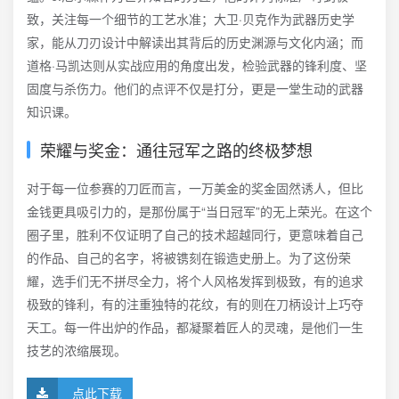
致，关注每一个细节的工艺水准；大卫·贝克作为武器历史学
家，能从刀刃设计中解读出其背后的历史渊源与文化内涵；而
道格·马凯达则从实战应用的角度出发，检验武器的锋利度、坚
固度与杀伤力。他们的点评不仅是打分，更是一堂生动的武器
知识课。
荣耀与奖金：通往冠军之路的终极梦想
对于每一位参赛的刀匠而言，一万美金的奖金固然诱人，但比
金钱更具吸引力的，是那份属于“当日冠军”的无上荣光。在这个
圈子里，胜利不仅证明了自己的技术超越同行，更意味着自己
的作品、自己的名字，将被镌刻在锻造史册上。为了这份荣
耀，选手们无不拼尽全力，将个人风格发挥到极致，有的追求
极致的锋利，有的注重独特的花纹，有的则在刀柄设计上巧夺
天工。每一件出炉的作品，都凝聚着匠人的灵魂，是他们一生
技艺的浓缩展现。
点此下载