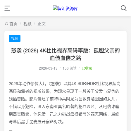
首页
/
视频
/
正文
视频
怒袭 (2026) 4K杜比视界高码率版：孤胆父亲的
血债血偿之路
2026-03-13
/
156 阅读
/
已收录
2026年动作惊悚大片《怒袭》以其4K SDR/HDR杜比视界超高
画质和震撼的视听效果，为观众呈现了一段关于父爱与复仇的
残酷冒险。影片讲述了前特种兵阿龙为营救身陷囹圄的女儿，
不惜以身犯险，深入东南亚臭名昭著的犯罪园区。从电信诈骗
到器官贩卖，他凭借一己之力挑战盘根错节的罪恶网络，最终
与幕后黑手昆麦展开宿命对决。