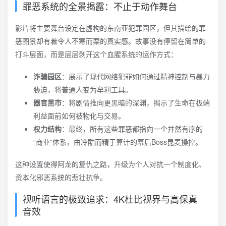
罪恶系统的全景揭露：不止于动作舞台
影片将主要舞台设定在虚构的东南亚犯罪园区，但其描绘的罪
恶图景却有着令人不寒而栗的真实感。故事没有停留在简单的
打斗层面，而是层层剥开这个血腥系统的运作方式：
诈骗园区
：展示了现代网络犯罪如何通过精神控制与暴力
胁迫，将普通人变为牟利工具。
器官黑市
：将剧情推向更黑暗的深渊，揭示了生命在极端
利益面前如何被物化与交易。
权力结构
：最终，所有这些罪恶都指向一个井然有序的
“商业”体系，由冷酷而精于算计的幕后Boss昆麦操控。
这种设置使得阿龙的复仇之路，升级为个人对抗一个制度化、
资本化邪恶系统的悲壮抗争。
视听语言的极致追求：4K杜比视界与高保真
音效