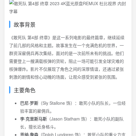
故事背景
《敢死队 第4部 终章》是这一系列电影的最终篇章，继续延续
了前几部的风格和主题。故事发生在一个充满危机的世界，一
群资深雇佣兵再次集结，面对的是一次前所未有的挑战。他们
需要登上一艘满载核弹的货轮，阻止一场可能引发全球灾难的
核弹爆炸。影片不仅展现了角色之间的深厚情谊，还通过紧张
刺激的剧情和惊心动魄的场面，让观众感受到紧张的氛围。
主要角色
巴尼·罗斯
（Sly Stallone 饰）：敢死小队的队长，一位经
验丰富的雇佣兵。
李·克里斯马斯
（Jason Statham 饰）：敢死小队的副队
长，擅长近身格斗。
贡纳·詹森
（Dolph Lundgren 饰）：敢死小队的重火力支