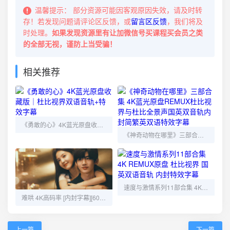
温馨提示：
部分资源可能因客观原因失效，请及时转
存！若发现问题请评论区反馈，或
留言区反馈
，我们将及
时处理。
如果发现资源里有让加微信号买课程买会员之类
的全部无视，谨防上当受骗！
相关推荐
《勇敢的心》4K蓝光原盘收藏版｜杜比视界双语音轨+特效字幕
《神奇动物在哪里》三部合集 4K蓝光原盘REMUX杜比视界与杜比全景声国英双音轨内封简繁英双语特效字幕
速度与激情系列11部合集 4K REMUX原盘 杜比视界 国英双语音轨 内封特效字幕
难哄 4K高码率 [内封字幕][60帧率版]网盘资源
上一篇
下一篇