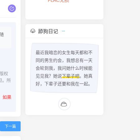
FLAC无损
舔狗日记
随
最近我暗恋的女生每天都和不
同的男生约会，我想总有一天
会轮到我，我问她什么时候能
版权
见见我？她说
下辈子吧
。她真
担。所
好，下辈子还要和我在一起。
。
如果
下一篇