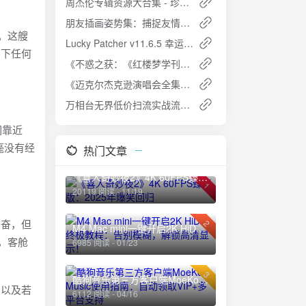
周杰伦专辑资源大合集 - 珍藏资源，歌迷必备
朋友插画姿势集：捕捉友情瞬间的艺术指南
。这艘
Lucky Patcher v11.6.5 幸运破解器：安卓去广告破解神器最新版
留下任何
《不惑之获：《红楼梦学刊》40年精选文集（全三卷）》PDF+全格式夸克网盘高速下载+免费资源
《迈克尔杰克逊演唱会全集》夸克网盘高速下载+免费资源
万相台无界低价扫流实战流程夸克网盘免费下载
们靠近
毫没有经
热门文章
《喜人奇妙夜2》4K 60FPS臻彩版：2025年爆笑回归
1
20119 阅读 - 11/19
兴奋，但
2
M4 Mac mini一键开启2K HiDPI终极教程：告别模糊，解锁高清显示！
，客舱
6985 阅读 - 01/23
3
酷狗音乐第三方客户端MoeKoe Music使用指南：自动领取VIP+多平台支持
，以及若
6112 阅读 - 04/16