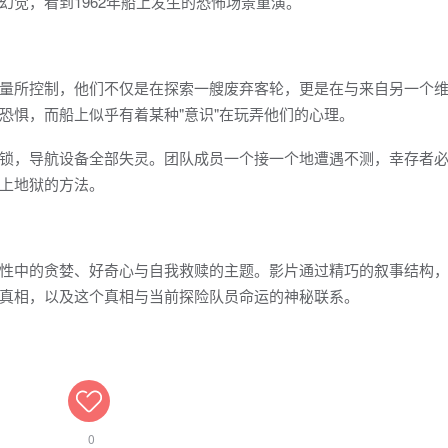
觉，看到1962年船上发生的恐怖场景重演。
量所控制，他们不仅是在探索一艘废弃客轮，更是在与来自另一个
恐惧，而船上似乎有着某种"意识"在玩弄他们的心理。
锁，导航设备全部失灵。团队成员一个接一个地遭遇不测，幸存者
上地狱的方法。
性中的贪婪、好奇心与自我救赎的主题。影片通过精巧的叙事结构
真相，以及这个真相与当前探险队员命运的神秘联系。
0