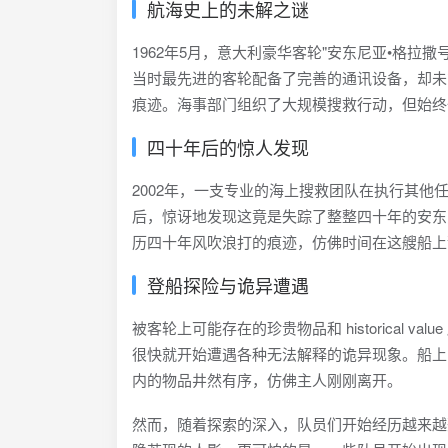
航海史上的未解之谜
1962年5月，意大利豪华客轮"安东尼亚•格
当时最先进的客轮配备了完善的通讯设备，却未
痕迹。海事部门组织了大规模搜救行动，但始终
四十年后的惊人发现
2002年，一支专业的海上搜救团队在执行其
后，惊讶地发现这竟是失踪了整整四十年的安东
历四十年风吹浪打的痕迹，仿佛时间在这艘船上
登船探险与诡异遭遇
被客轮上可能存在的珍贵物品和 historical
很快就开始遭遇各种无法解释的诡异现象。船上
内的物品井然有序，仿佛主人刚刚离开。
然而，随着探索的深入，队员们开始经历越来越