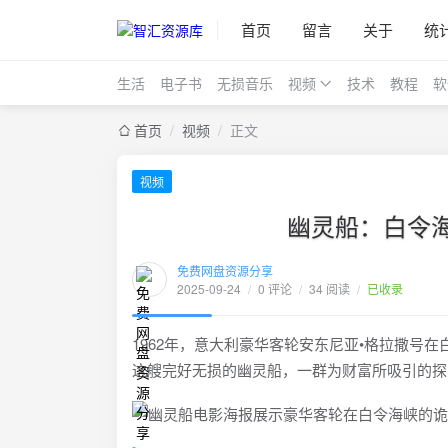
首页
留言
关于
统
生活
电子书
无损音乐
视频
技术
教程
软
首页
/
视频
/
正文
视频
幽灵船：白令海
免费网盘资源分享
2025-09-24
/
0 评论
/
34 阅读
/
已收录
1962年，意大利豪华客轮安东尼亚•格拉撒号
这艘完好无损的幽灵船，一群为财富所吸引的探