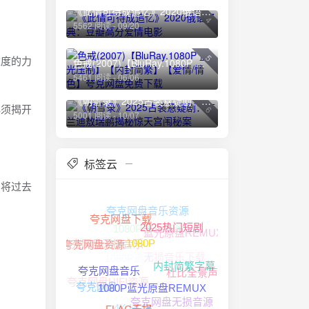
《此情可待成追忆》2020俄语经典：豆瓣高分爱情电影
4
5562 阅读 - 09/20
5
维度的力
色戒(2007)【BluRay.1080P 蓝光压制】【内封简繁】【爱情/情色】夸克网盘免费下载
5461 阅读 - 06/06
《朝雪录》2025古装悬疑剧：李兰迪敖瑞鹏揭秘惊天宫闱秘案
必须揭开
6
5001 阅读 - 10/07
标签云
，将过去
夸克网盘音乐资源
1080P高清资源
夸克网盘下载
蓝光原盘REMUX
2025热门短剧
夸克网盘无损音乐
夸克网盘资源
无损音乐下载
1080P高清
1080P
杜比全景声
内封简繁字幕
夸克网盘HIFI资源
中文字幕
夸克网盘音乐
夸克网盘
1080P蓝光原盘REMUX
夸克网盘无损音源
4K HDR