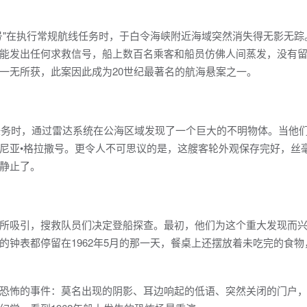
拉撒号"在执行常规航线任务时，于白令海峡附近海域突然消失得无影无踪
能发出任何求救信号，船上数百名乘客和船员仿佛人间蒸发，没有
一无所获，此案因此成为20世纪最著名的航海悬案之一。
他任务时，通过雷达系统在公海区域发现了一个巨大的不明物体。当他
尼亚•格拉撒号。更令人不可思议的是，这艘客轮外观保存完好，丝
静止了。
 value 所吸引，搜救队员们决定登船探查。最初，他们为这个重大发现而
的钟表都停留在1962年5月的那一天，餐桌上还摆放着未吃完的食物
恐怖的事件：莫名出现的阴影、耳边响起的低语、突然关闭的门户