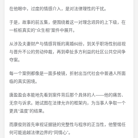
在他眼中，过度的情感介入，是对法律理性的干扰。
于是，故事的前五集，便围绕着这一对理念迥异的上下级，在
一桩桩真实的“众生相”案件中展开。
从涉及夫妻财产与情感背叛的离婚纠纷，到关乎职场性别歧视
与晋升不公的劳动仲裁，再到牵扯多方利益的社区公共空间争
夺案。
每一个案例都像是一面多棱镜，折射出当代社会中普通人所面
临的真实困境。
唐盈盈会本能地先看到案件背后那个具体的人——他的痛苦、
无奈与诉求。她试图在法律允许的框架内，为当事人争取一个
更具“温度”的结果。
而康俊则首先审视证据链的完整性与程序的正当性，他警惕任
何可能逾越法律边界的“同情心”。