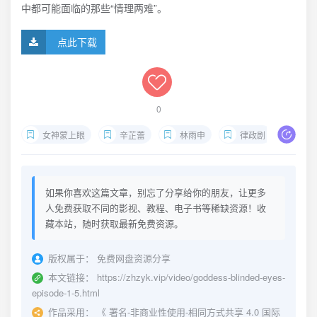
中都可能面临的那些“情理两难”。
点此下载
0
女神蒙上眼
辛芷蕾
林雨申
律政剧
人情
如果你喜欢这篇文章，别忘了分享给你的朋友，让更多
人免费获取不同的影视、教程、电子书等稀缺资源！收
藏本站，随时获取最新免费资源。
版权属于：
免费网盘资源分享
本文链接：
https://zhzyk.vip/video/goddess-blinded-eyes-
episode-1-5.html
作品采用：
《
署名-非商业性使用-相同方式共享 4.0 国际