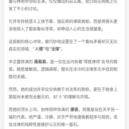
蕾与林雨申领衔主演，仅仅播出的前五集，就已经在网络上引
发了不小的讨论。
它并非传统意义上快节奏、强反转的律政爽剧，而是将镜头更
深地探入了那些看似寻常，却牵动人心的生活褶皱里。
这部剧的核心冲突，被巧妙地设置在了一个看似矛盾却又无比
真实的领域：
“人情”与“法理”
。
辛芷蕾饰演的
唐盈盈
，是一位在业内有着“常胜律师”名号的精
英。她思维敏锐，逻辑缜密，擅长在冰冷的法律条文中找到制
胜的关键。
然而，她的成功并非仅仅依赖于对法条的熟稔，更在于她身上
那股尚未被完全磨灭的、对“人”的理解与共情。
而她的顶头上司，由林雨申饰演的
康俊
，则像是站在天平另一
端的代表。他严谨、冷静，近乎严苛地遵循着程序与规则，坚
信法律的纯粹性是维护公正的唯一基石。