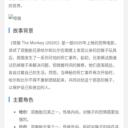
的世界。
故事背景
《怪猴 The Monkey (2025)》是一部2025年上映的恐怖电影，
讲述了双胞胎兄弟哈尔和比尔在阁楼上发现父亲的旧猴子玩具
后，周围发生了一系列可怕的死亡事件。起初，兄弟俩试图通
过扔掉猴子来解决问题，但随着时间的推移，他们逐渐疏远，
各自过着自己的生活。然而，当神秘的死亡事件再次开始时，
哈尔和比尔不得不重新团结起来，共同对抗这个邪恶的猴子，
以保护自己和身边的人。
主要角色
哈尔
：双胞胎兄弟之一，性格内向，对猴子的恐惧感更加
强烈。
比尔
：双胞胎兄弟之一，性格外向，起初对猴子的存在并