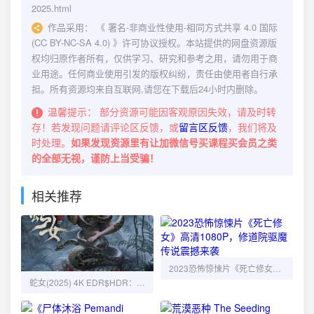
2025.html
作品采用：
《
署名-非商业性使用-相同方式共享 4.0 国际
(CC BY-NC-SA 4.0)
》许可协议授权。本站提供的网盘资源版
权均归原作者所有，仅供学习、研究和参考之用，请勿用于商
业用途。任何商业使用引发的版权纠纷，责任由使用者自行承
担。所有资源均来自互联网,请您在下载后24小时内删除。
温馨提示：
部分资源可能因客观原因失效，请及时转
存！若发现问题请评论区反馈，或
留言区反馈
，我们将及
时处理。
如果发现资源里有让加微信号买课程买会员之类
的全部无视，谨防上当受骗！
相关推荐
2023恐怖惊悚片《死亡修女》高清1080P，修道院驱魔传说震撼来袭
蛇女(2025) 4K EDR$HDR：东南亚迷失森林中的惊悚探险