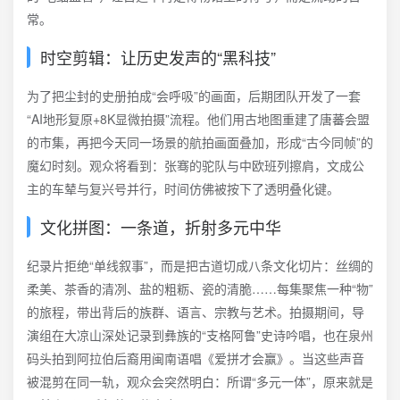
常。
时空剪辑：让历史发声的“黑科技”
为了把尘封的史册拍成“会呼吸”的画面，后期团队开发了一套
“AI地形复原+8K显微拍摄”流程。他们用古地图重建了唐蕃会盟
的市集，再把今天同一场景的航拍画面叠加，形成“古今同帧”的
魔幻时刻。观众将看到：张骞的驼队与中欧班列擦肩，文成公
主的车辇与复兴号并行，时间仿佛被按下了透明叠化键。
文化拼图：一条道，折射多元中华
纪录片拒绝“单线叙事”，而是把古道切成八条文化切片：丝绸的
柔美、茶香的清冽、盐的粗粝、瓷的清脆……每集聚焦一种“物”
的旅程，带出背后的族群、语言、宗教与艺术。拍摄期间，导
演组在大凉山深处记录到彝族的“支格阿鲁”史诗吟唱，也在泉州
码头拍到阿拉伯后裔用闽南语唱《爱拼才会赢》。当这些声音
被混剪在同一轨，观众会突然明白：所谓“多元一体”，原来就是