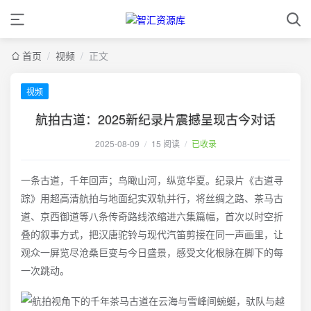
首页
/
视频
/
正文
视频
航拍古道：2025新纪录片震撼呈现古今对话
2025-08-09
/
15 阅读
/
已收录
一条古道，千年回声；鸟瞰山河，纵览华夏。纪录片《古道寻
踪》用超高清航拍与地面纪实双轨并行，将丝绸之路、茶马古
道、京西御道等八条传奇路线浓缩进六集篇幅，首次以时空折
叠的叙事方式，把汉唐驼铃与现代汽笛剪接在同一声画里，让
观众一屏览尽沧桑巨变与今日盛景，感受文化根脉在脚下的每
一次跳动。