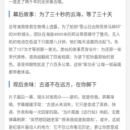
一首走了两千年的无伴奏合唱。
幕后故事：为了三十秒的云海，等了三十天
总导演周轶君在微博上透露，为了拍到“雪山日出照亮茶马蹄印”
的30秒镜头，团队在海拔4800米的邦达草原蹲守了整月。无人
机的电池在低温下只能撑八分钟，他们每天凌晨四点起飞，失
败了127次才等到那一束光。类似的故事贯穿全片：为还原一张
宋代驿券，道具组翻阅了四省档案；为录下驼铃最原始的音
色，录音师跟牧民走了六百多公里。这些“笨功夫”让每一帧画面
都带着体温。
观后余味：古道不在远方，在你脚下
片子最后一幕，镜头对准观众——是的，就是你我。屏幕渐
暗，字幕缓缓浮现：“古道从未消失，它只是变成了高铁、快
递、外卖和每一次回家的路。”当片尾曲《远行帖》响起，无数
弹幕刷屏：“突然想回趟老家”“原来我就是新路标”。或许，这就
是纪录片最动人的地方：它不仅让你看见历史，更让你愿意成