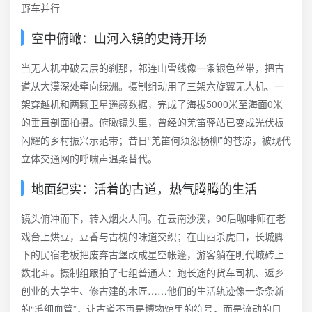
空中俯瞰：山河入镜的史诗开场
当无人机冲破云层的刹那，祁连山雪线像一条银色丝带，把古
道从大漠深处牵向绿洲。摄制组动用了三架六旋翼无人机、一
架穿越机和两颗卫星遥感数据，完成了海拔5000米至海面0米
的垂直剖面拍摄。俯瞰镜头里，曾经的羌笛驿站已变成光伏板
闪耀的乡村振兴示范带；昔日“羌笛何须怨杨柳”的苍凉，被现代
立体交通网的呼啸声温柔替代。
地面纪实：活着的古道，热气腾腾的生活
镜头俯冲而下，转入烟火人间。在云南沙溪，90后咖啡师在老
戏台上烘豆，豆香与古槐的味道交织；在山西杀虎口，长城脚
下的民宿老板把废弃古堡改成星空帐篷，游客躺在明代城砖上
数北斗。摄制组跟拍了七组普通人：跑长途的货车司机、返乡
创业的大学生、修古建的木匠……他们的生活轨迹像一条条新
的“毛细血管”，让古道不再是博物馆里的符号，而是流动的日