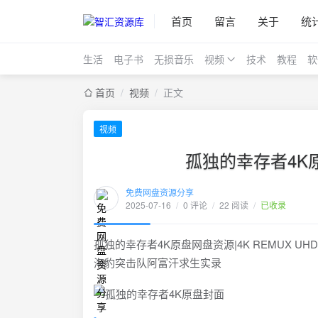
首页
留言
关于
统
生活
电子书
无损音乐
视频
技术
教程
软
首页
/
视频
/
正文
视频
孤独的幸存者4K
免费网盘资源分享
2025-07-16
/
0 评论
/
22 阅读
/
已收录
孤独的幸存者4K原盘网盘资源|4K REMUX 
海豹突击队阿富汗求生实录