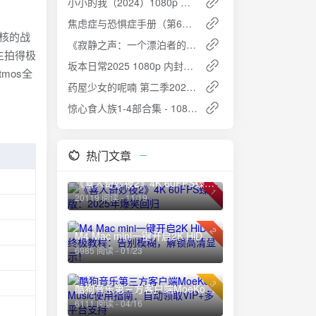
小小的我（2024）1080p 内嵌中字 净版版 电影
焦虑症与恐惧症手册（第6版）：全球畅销心理自助指南
硬核的战
《寂静之声：一个漂泊者的诗歌与思考笔记》pdf+全格式 夸克网盘高速下载+免费资源
生拍得极
坂本日常2025 1080p 内封简繁夸克网盘高速下载
mos全
药屋少女的呢喃 第二季2025 1080p 动漫（附第一季+电子书+漫画） 免费下载
惊心食人族1-4部合集 - 1080P高清下载
热门文章
《喜人奇妙夜2》4K 60FPS臻彩版：2025年爆笑回归
1
20119 阅读 - 11/19
2
M4 Mac mini一键开启2K HiDPI终极教程：告别模糊，解锁高清显示！
6985 阅读 - 01/23
3
酷狗音乐第三方客户端MoeKoe Music使用指南：自动领取VIP+多平台支持
6111 阅读 - 04/16