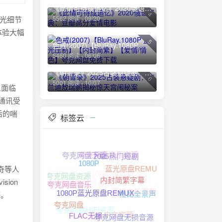
《此情可待成追忆》2020俄语经典：豆瓣高分爱情电影
4
高光细节
5562 阅读 - 09/20
体验大幅
5
色戒(2007)【BluRay.1080P 蓝光压制】【内封简繁】【爱情/情色】夸克网盘免费下载
5460 阅读 - 06/06
《朝雪录》2025古装悬疑剧：李兰迪敖瑞鹏揭秘惊天宫闱秘案
6
5001 阅读 - 10/07
人面临
通讯受
后的喘
标签云
夸克网盘音乐资源
夸克网盘下载
2025热门短剧
奇等人
蓝光原盘REMUX
1080P高清资源
1080P
夸克网盘资源
夸克网盘无损音乐
ion
内封简繁字幕
无损音乐下载
夸克网盘音乐
1080P高清
感。
杜比全景声
1080P蓝光原盘REMUX
夸克网盘HIFI资源
夸克网盘
中文字幕
夸克网盘无损音源
FLAC无损