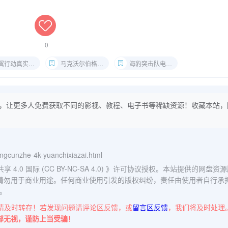
0
行动真实事件还原
马克沃尔伯格战争片推荐
海豹突击队电影合集
，让更多人免费获取不同的影视、教程、电子书等稀缺资源！收藏本站，
ingcunzhe-4k-yuanchixiazai.html
0 国际 (CC BY-NC-SA 4.0)
》许可协议授权。本站提供的网盘资源
请勿用于商业用途。任何商业使用引发的版权纠纷，责任由使用者自行承
。
请及时转存！若发现问题请评论区反馈，或
留言区反馈
，我们将及时处理
部无视，谨防上当受骗！