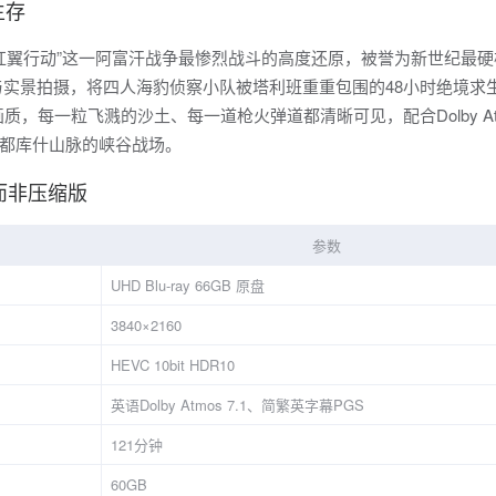
生存
“红翼行动”这一阿富汗战争最惨烈战斗的高度还原，被誉为新世纪最
与实景拍摄，将四人海豹侦察小队被塔利班重重包围的48小时绝境求
画质，每一粒飞溅的沙土、每一道枪火弹道都清晰可见，配合Dolby At
都库什山脉的峡谷战场。
而非压缩版
参数
UHD Blu-ray 66GB 原盘
3840×2160
HEVC 10bit HDR10
英语Dolby Atmos 7.1、简繁英字幕PGS
121分钟
60GB