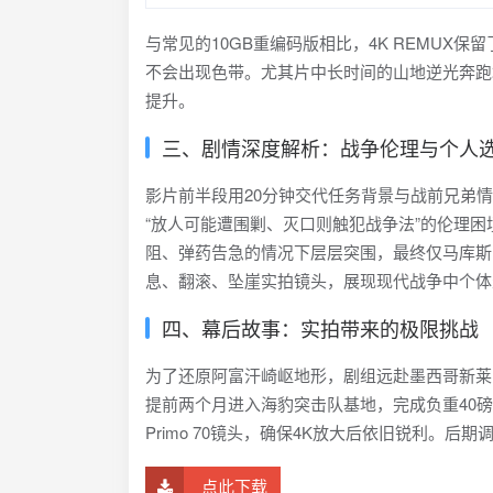
与常见的10GB重编码版相比，4K REMUX
不会出现色带。尤其片中长时间的山地逆光奔跑
提升。
三、剧情深度解析：战争伦理与个人
影片前半段用20分钟交代任务背景与战前兄弟
“放人可能遭围剿、灭口则触犯战争法”的伦理
阻、弹药告急的情况下层层突围，最终仅马库斯
息、翻滚、坠崖实拍镜头，展现现代战争中个体
四、幕后故事：实拍带来的极限挑战
为了还原阿富汗崎岖地形，剧组远赴墨西哥新莱
提前两个月进入海豹突击队基地，完成负重40磅山地冲刺
Primo 70镜头，确保4K放大后依旧锐利。后期
点此下载