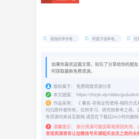
孤独的幸存者4K原盘下载
阿富汗战争电影高清资源
红翼
如果你喜欢这篇文章，别忘了分享给你的朋友
时获取最新免费资源。
版权属于：
免费网盘资源分享
本文链接：
https://zhzyk.vip/video/gududex
作品采用：
《
署名-非商业性使用-相同方式共享 4.
均归原作者所有，仅供学习、研究和参考之用，
有资源均来自互联网,请您在下载后24小时内删除
温馨提示：
部分资源可能因客观原因失效，
发现资源里有让加微信号买课程买会员之类的全