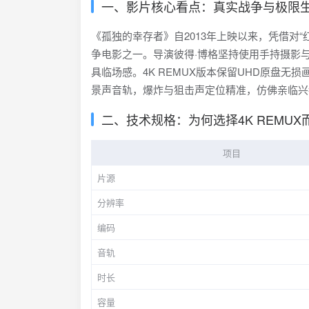
一、影片核心看点：真实战争与极限
《孤独的幸存者》自2013年上映以来，凭借对
争电影之一。导演彼得·博格坚持使用手持摄影
具临场感。4K REMUX版本保留UHD原盘无损
景声音轨，爆炸与狙击声定位精准，仿佛亲临兴
二、技术规格：为何选择4K REMUX
项目
片源
分辨率
编码
音轨
时长
容量