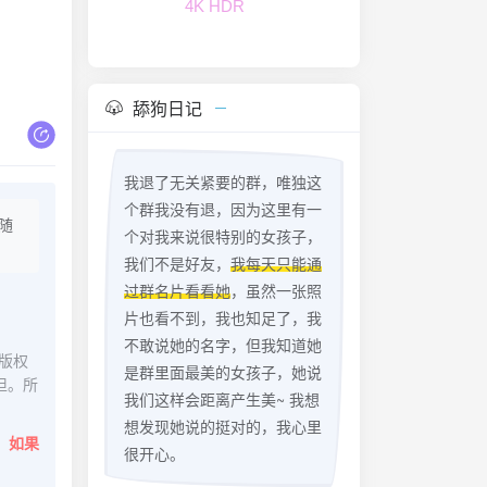
4K HDR
舔狗日记
我退了无关紧要的群，唯独这
个群我没有退，因为这里有一
随
个对我来说很特别的女孩子，
我们不是好友，
我每天只能通
过群名片看看她
，虽然一张照
片也看不到，我也知足了，我
不敢说她的名字，但我知道她
版权
是群里面最美的女孩子，她说
担。所
我们这样会距离产生美~ 我想
想发现她说的挺对的，我心里
。
如果
很开心。