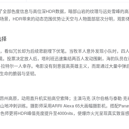
保留了全部色度信息与高位深HDR数据，暗部山岩的纹理与远处雪峰的
场景，HDR带来的动态范围优势让天空与人物面部层次分明，观影
选择
情，看似冗长却为后续悲剧埋下伏笔。当牧羊人意外发现小队时，四
困境。投票决定放人后，塔利班迅速集结两百人发动围剿，海豹队员在
·拉特尔一人幸存。电影没有刻意拔高英雄主义，而是通过大量中弹
生命的脆弱与坚韧。
昂州高原，动用直升机实拍高空索降；主演马克·沃尔伯格与泰勒·克
训练。摄影师采用ARRI Alexa 65大画幅摄影机，搭配Panavis
调色师更将HDR峰值亮度提升至4000nits，使爆炸火光呈现真实致盲