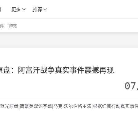
计
更多
推荐
件
游戏
原盘：阿富汗战争真实事件震撼再现
07
UHD蓝光原盘|简繁英双语字幕|马克·沃尔伯格主演|根据红翼行动真实事件