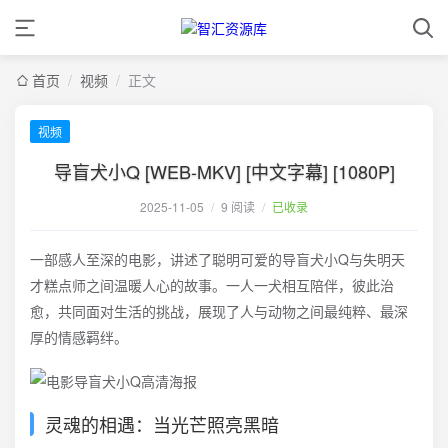
首页
/
视频
/
正文
视频
导盲犬小Q [WEB-MKV] [中文字幕] [1080P]
2025-11-05
/
9 阅读
/
已收录
一部感人至深的电影，讲述了聪明可爱的导盲犬小Q与失明天
才糕点师之间温暖人心的故事。一人一犬相互陪伴，彼此治
愈，共同面对生活的挑战，展现了人与动物之间最纯粹、最深
厚的情感羁绊。
灵魂的相遇：当光芒照亮黑暗