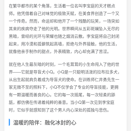
在繁华都市的某个角落，生活着一位名叫李宝庭的天才糕点
师。他凭借着自己对味觉的极致天赋，在美食界创造了一个又
一个传奇。然而，命运却和他开了一个残酷的玩笑，一场突如
其来的疾病夺走了他的光明。世界瞬间从五彩斑斓坠入无尽的
黑暗，曾经的光环与荣耀也随之烟消云散。李宝庭将自己封闭
起来，用冷漠和孤僻筑起高墙，拒绝与外界接触，他的生活，
就像他亲手制作的甜点，外表精致，内心却充满了苦涩。
就在他人生最灰暗的时刻，一个毛茸茸的小生命闯入了他的世
界——它就是导盲犬小Q。小Q是一只聪明活泼的拉布拉多犬，
从出生起就肩负着成为导盲犬的使命。在训练师仁井勇先生一
家无微不至的照料下，小Q不仅学会了专业的导盲技能，更拥
有一颗温暖而善良的心。它的每一次摇尾，每一次轻柔的舔
舐，都仿佛在传递着纯粹的善意。当小Q第一次见到李宝庭
时，它似乎就感知到了这个男人内心深处的孤独与悲伤。
温暖的陪伴：融化冰封的心