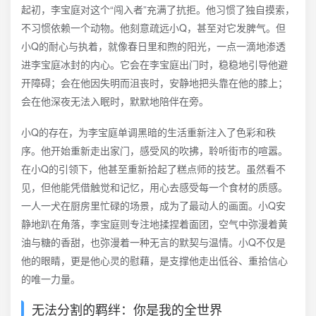
起初，李宝庭对这个“闯入者”充满了抗拒。他习惯了独自摸索，
不习惯依赖一个动物。他刻意疏远小Q，甚至对它发脾气。但
小Q的耐心与执着，就像春日里和煦的阳光，一点一滴地渗透
进李宝庭冰封的内心。它会在李宝庭出门时，稳稳地引导他避
开障碍；会在他因失明而沮丧时，安静地把头靠在他的膝上；
会在他深夜无法入眠时，默默地陪伴在旁。
小Q的存在，为李宝庭单调黑暗的生活重新注入了色彩和秩
序。他开始重新走出家门，感受风的吹拂，聆听街市的喧嚣。
在小Q的引领下，他甚至重新拾起了糕点师的技艺。虽然看不
见，但他能凭借触觉和记忆，用心去感受每一个食材的质感。
一人一犬在厨房里忙碌的场景，成为了最动人的画面。小Q安
静地趴在角落，李宝庭则专注地揉捏着面团，空气中弥漫着黄
油与糖的香甜，也弥漫着一种无言的默契与温情。小Q不仅是
他的眼睛，更是他心灵的慰藉，是支撑他走出低谷、重拾信心
的唯一力量。
无法分割的羁绊：你是我的全世界